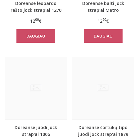
Doreanse leopardo
Doreanse balti jock
rašto jock strap'ai 1270
strap'ai Metro
00
20
12
€
12
€
DAUGIAU
DAUGIAU
Doreanse juodi jock
Doreanse šortukų tipo
strap'ai 1006
juodi jock strap'ai 1879