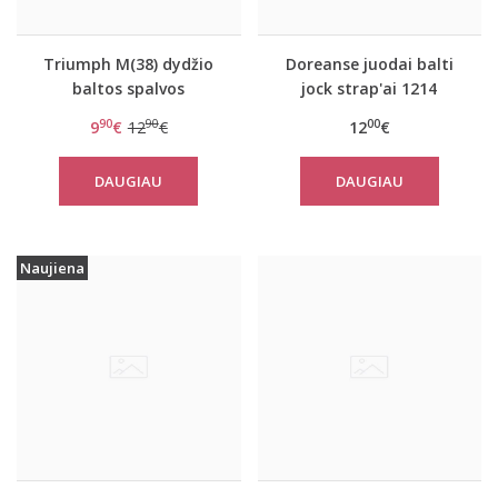
Triumph M(38) dydžio
Doreanse juodai balti
baltos spalvos
jock strap'ai 1214
juosmenėlis/diržas
90
90
00
9
€
12
€
12
€
Shape Sensation S
DAUGIAU
DAUGIAU
Naujiena