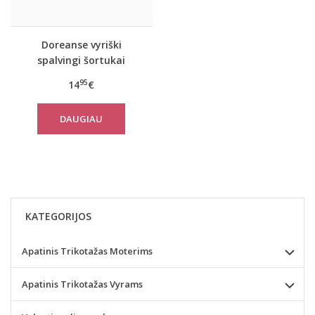
Doreanse vyriški
spalvingi šortukai
Freedom
95
14
€
DAUGIAU
KATEGORIJOS
Apatinis Trikotažas Moterims
Apatinis Trikotažas Vyrams