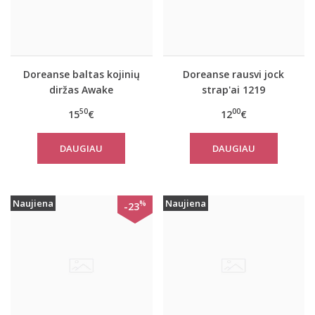
Doreanse baltas kojinių
Doreanse rausvi jock
diržas Awake
strap'ai 1219
50
00
15
€
12
€
DAUGIAU
DAUGIAU
Naujiena
Naujiena
%
-23