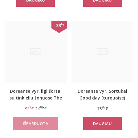
DAUGIAU
DAUGIAU
%
-33
Doreanse Vyr. ilgi šortai
Doreanse Vyr. Sortukai
su tinkleliu šonuose The
Good day (turquoise)
reason
99
95
95
9
€
14
€
13
€
DAUGIAU