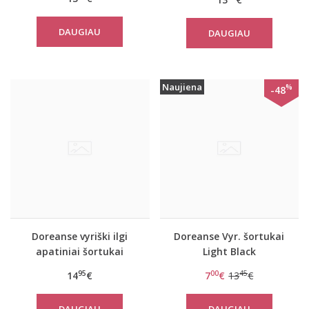
DAUGIAU
DAUGIAU
Naujiena
%
-48
Doreanse vyriški ilgi
Doreanse Vyr. šortukai
apatiniai šortukai
Light Black
Galardo
95
00
45
14
€
7
€
13
€