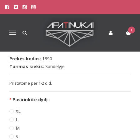
Pagrindinis
Apatinis Trikotažas Vyrams
Šortukai Vyrams
Doreanse vyriški spalvingi šortukai Freedom
DOREANSE VYRIŠKI SPALVINGI
0
Navigacija
ŠORTUKAI FREEDOM
Prekės kodas:
1890
Turimas kiekis:
Sandėlyje
Pristatome per 1-2 d.d.
Pasirinkite dydį :
XL
L
M
S