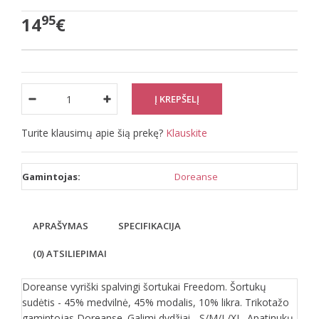
95
14
€
Turite klausimų apie šią prekę?
Klauskite
Gamintojas:
Doreanse
APRAŠYMAS
SPECIFIKACIJA
(0) ATSILIEPIMAI
Doreanse vyriški spalvingi šortukai Freedom. Šortukų
sudėtis - 45% medvilnė, 45% modalis, 10% likra. Trikotažo
gamintojas Doreanse. Galimi dydžiai - S/M/L/XL. Apatinukų