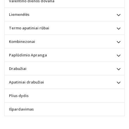
Valentino dienos dovana
Liemenėlės
Termo apatiniai rūbai
Kombinezonai
Paplūdimio Apranga
Drabužiai
Apatiniai drabužiai
Plius dydis
Išpardavimas