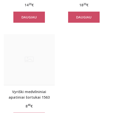
20
20
14
€
18
€
DAUGIAU
DAUGIAU
Vyriški medvilniniai
apatiniai šortukai 1563
40
8
€