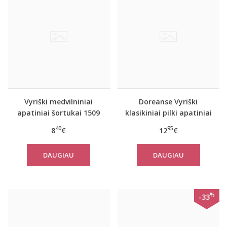
Vyriški medvilniniai
Doreanse Vyriški
apatiniai šortukai 1509
klasikiniai pilki apatiniai
šortukai 1550
40
95
8
€
12
€
DAUGIAU
DAUGIAU
%
-33