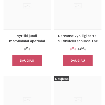
Vyriški juodi
Doreanse Vyr. ilgi šortai
medvilniniai apatiniai
su tinkleliu šonuose The
šortukai 1509
reason
95
99
95
9
€
9
€
14
€
DAUGIAU
DAUGIAU
Naujiena