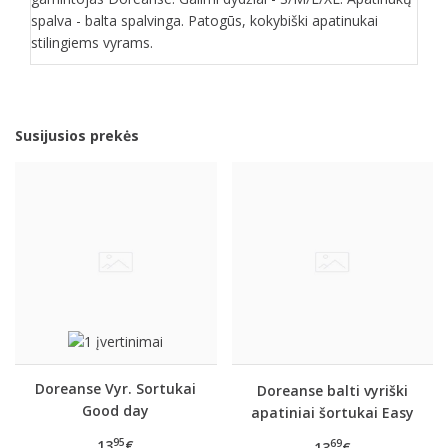
spalva - balta spalvinga. Patogūs, kokybiški apatinukai
stilingiems vyrams.
Susijusios prekės
Doreanse Vyr. Sortukai
Doreanse balti vyriški
Good day
apatiniai šortukai Easy
95
13
€
69
13
€