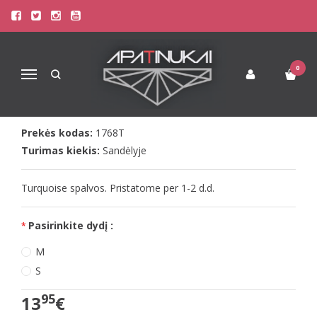
Pagrindinis
Apatinis Trikotažas Vyrams
Šortukai Vyrams
Doreanse Vyr. Sortukai Good day (turquoise)
DOREANSE VYR. SORTUKAI GOOD
0
Navigacija
DAY (TURQUOISE)
Prekės kodas:
1768T
Turimas kiekis:
Sandėlyje
Turquoise spalvos. Pristatome per 1-2 d.d.
Pasirinkite dydį :
M
S
95
13
€