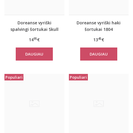
Doreanse vyriški
Doreanse vyriški haki
spalvingi šortukai Skull
šortukai 1804
95
45
14
€
13
€
DAUGIAU
DAUGIAU
Populiari
Populiari