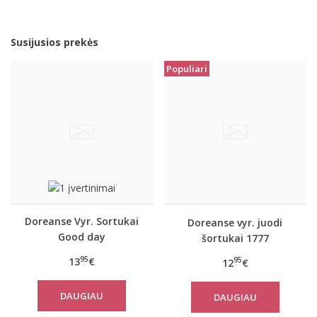
Susijusios prekės
Populiari
Doreanse Vyr. Sortukai
Doreanse vyr. juodi
Good day
šortukai 1777
95
13
€
95
12
€
DAUGIAU
DAUGIAU