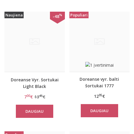
Naujiena
Populiari
%
-48
Doreanse vyr. balti
Doreanse Vyr. šortukai
šortukai 1777
Light Black
95
12
€
00
45
7
€
13
€
DAUGIAU
DAUGIAU