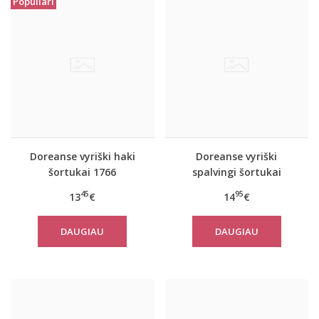
Populiari
Doreanse vyriški haki
Doreanse vyriški
šortukai 1766
spalvingi šortukai
Hawai
45
95
13
€
14
€
DAUGIAU
DAUGIAU