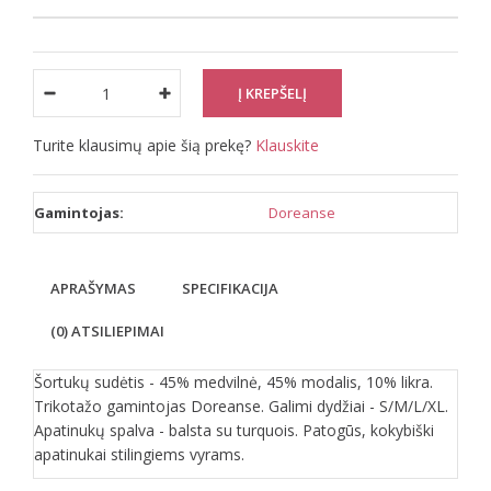
Turite klausimų apie šią prekę?
Klauskite
Gamintojas:
Doreanse
APRAŠYMAS
SPECIFIKACIJA
(0) ATSILIEPIMAI
Šortukų sudėtis - 45% medvilnė, 45% modalis, 10% likra.
Trikotažo gamintojas Doreanse. Galimi dydžiai - S/M/L/XL.
Apatinukų spalva - balsta su turquois. Patogūs, kokybiški
apatinukai stilingiems vyrams.