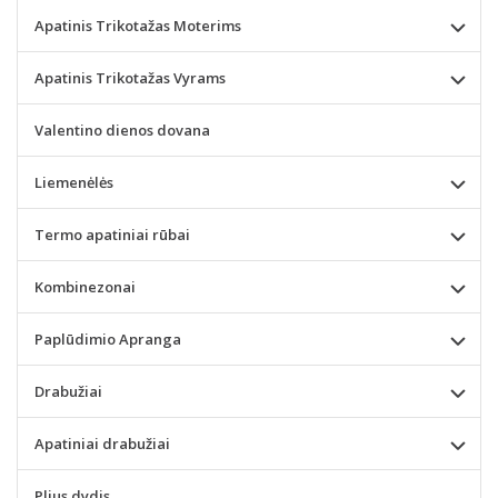
Apatinis Trikotažas Moterims
Apatinis Trikotažas Vyrams
Valentino dienos dovana
Liemenėlės
Termo apatiniai rūbai
Kombinezonai
Paplūdimio Apranga
Drabužiai
Apatiniai drabužiai
Plius dydis