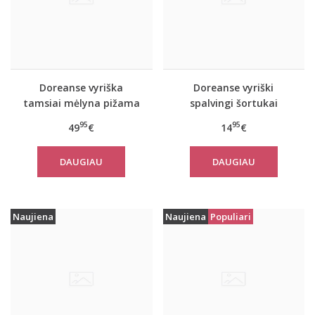
Doreanse vyriška
Doreanse vyriški
tamsiai mėlyna pižama
spalvingi šortukai
ir chalatas Navy
Ocean
95
95
49
€
14
€
DAUGIAU
DAUGIAU
Naujiena
Naujiena
Populiari