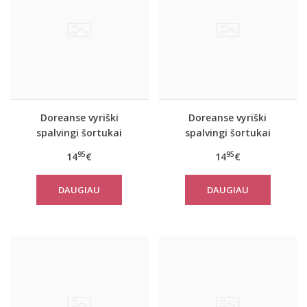
Doreanse vyriški
Doreanse vyriški
spalvingi šortukai
spalvingi šortukai
Prisma
Freedom
95
95
14
€
14
€
DAUGIAU
DAUGIAU