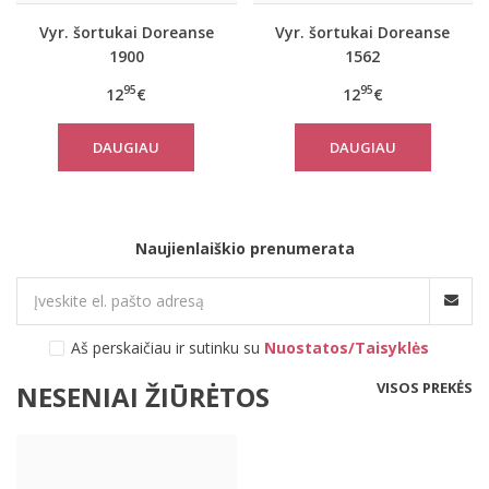
Vyr. šortukai Doreanse
Vyr. šortukai Doreanse
1900
1562
95
95
12
€
12
€
DAUGIAU
DAUGIAU
Naujienlaiškio prenumerata
Aš perskaičiau ir sutinku su
Nuostatos/Taisyklės
VISOS PREKĖS
NESENIAI ŽIŪRĖTOS