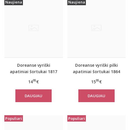
Naujiena
Naujiena
Doreanse vyriški
Doreanse vyriški pilki
apatiniai šortukai 1817
apatiniai šortukai 1864
Cyprus
Check
95
95
14
€
15
€
DAUGIAU
DAUGIAU
Populiari
Populiari