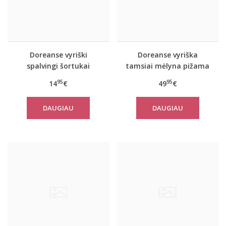
Doreanse vyriški
Doreanse vyriška
spalvingi šortukai
tamsiai mėlyna pižama
Freedom
ir chalatas Navy
95
95
14
€
49
€
DAUGIAU
DAUGIAU