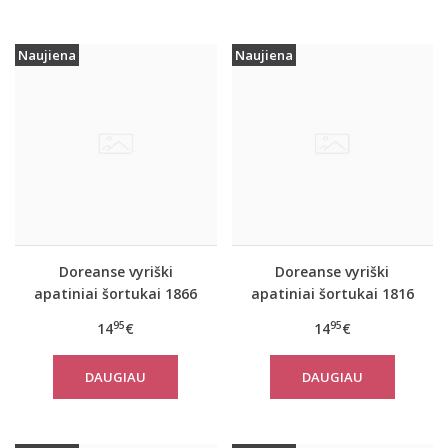
Naujiena
Naujiena
Doreanse vyriški
Doreanse vyriški
apatiniai šortukai 1866
apatiniai šortukai 1816
Stripes
City
95
95
14
€
14
€
DAUGIAU
DAUGIAU