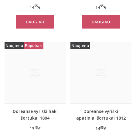
Ocean
95
95
14
€
14
€
DAUGIAU
DAUGIAU
Naujiena
Populiari
Naujiena
Doreanse vyriški haki
Doreanse vyriški
šortukai 1804
apatiniai šortukai 1812
Wild Tiger
45
95
13
€
14
€