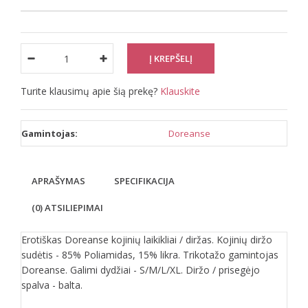
Turite klausimų apie šią prekę?
Klauskite
Gamintojas:
Doreanse
APRAŠYMAS
SPECIFIKACIJA
(0) ATSILIEPIMAI
Erotiškas Doreanse kojinių laikikliai / diržas. Kojinių diržo
sudėtis - 85% Poliamidas, 15% likra. Trikotažo gamintojas
Doreanse. Galimi dydžiai - S/M/L/XL. Diržo / prisegėjo
spalva - balta.