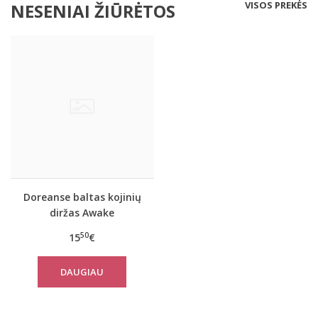
VISOS PREKĖS
NESENIAI ŽIŪRĖTOS
Doreanse baltas kojinių
diržas Awake
50
15
€
DAUGIAU