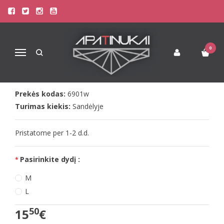
Pagrindinis
Apatinis Trikotažas Moterims
Valentino dienos dovana Jai
Doreanse baltas kojinių diržas Awake
DOREANSE BALTAS KOJINIŲ DIRŽAS
0
Navigacija
AWAKE
Prekės kodas:
6901w
Turimas kiekis:
Sandėlyje
Pristatome per 1-2 d.d.
Pasirinkite dydį :
M
L
50
15
€