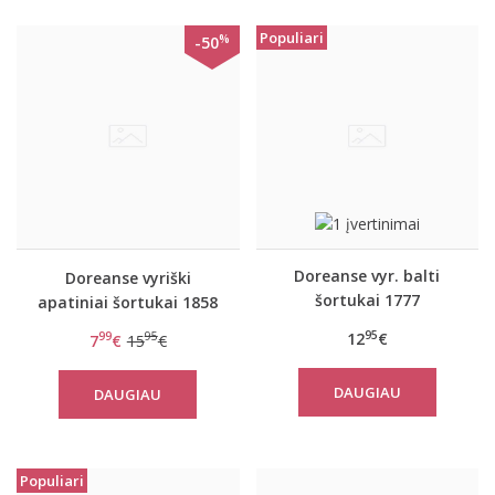
Populiari
%
-50
Doreanse vyr. balti
Doreanse vyriški
šortukai 1777
apatiniai šortukai 1858
95
12
€
99
95
7
€
15
€
DAUGIAU
DAUGIAU
Populiari