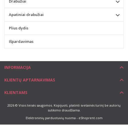
Drabužiai
Apatiniai drabužiai
Plius dydis
Išpardavimas
INFORMACIJA
KLIENTŲ APTARNAVIMAS
KLIENTAMS
2026 © Visos teisės saugomos. Kopijuoti, platinti svetainės turinį be autorių
sutikimo draudžiama.
Elektroninių parduotuvių nuoma
-
eShoprent.com