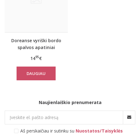
Doreanse vyriški bordo
spalvos apatiniai
šortukai 1866 Stripes
95
14
€
DAUGIAU
Naujienlaiškio prenumerata
Aš perskaičiau ir sutinku su
Nuostatos/Taisyklės