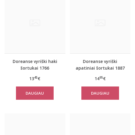
Doreanse vyriški haki
Doreanse vyriški
šortukai 1766
apatiniai šortukai 1887
45
95
13
€
14
€
DAUGIAU
DAUGIAU