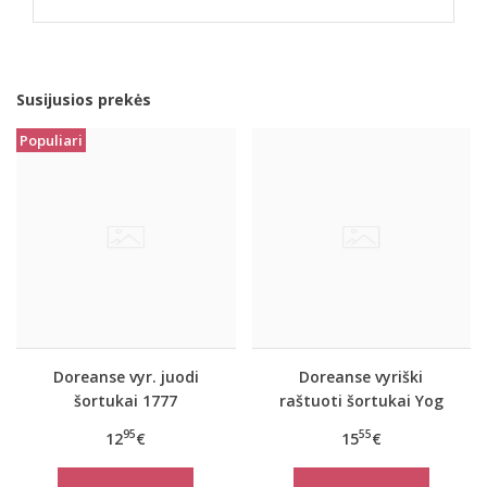
Susijusios prekės
Populiari
Doreanse vyr. juodi
Doreanse vyriški
šortukai 1777
raštuoti šortukai Yog
95
55
12
€
15
€