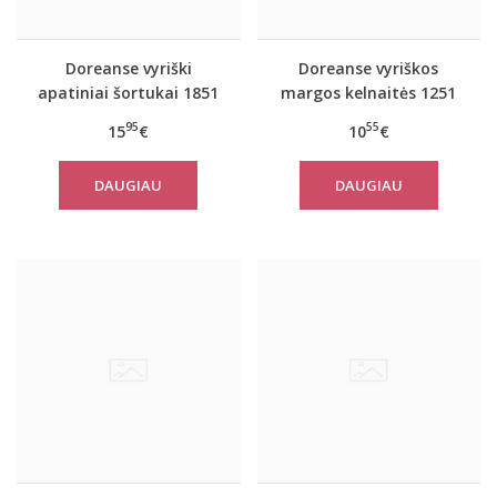
Doreanse vyriški
Doreanse vyriškos
apatiniai šortukai 1851
margos kelnaitės 1251
95
55
15
€
10
€
DAUGIAU
DAUGIAU