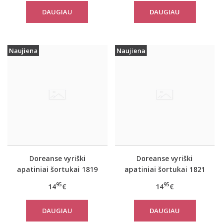
DAUGIAU
DAUGIAU
Naujiena
Naujiena
Doreanse vyriški
Doreanse vyriški
apatiniai šortukai 1819
apatiniai šortukai 1821
Balionai
Flight of fancy
95
95
14
€
14
€
DAUGIAU
DAUGIAU