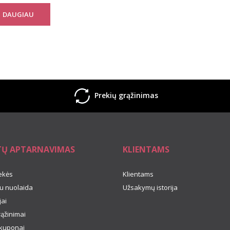
DAUGIAU
Prekių grąžinimas
TŲ APTARNAVIMAS
KLIENTAMS
ekės
Klientams
u nuolaida
Užsakymų istorija
ai
rąžinimai
kuponai