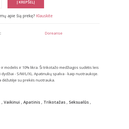
simų apie šią prekę?
Klauskite
:
Doreanse
r modelis ir 10% likra. Ši trikotažo medžiagos sudėtis leis
i dydžiai - S/M/L/XL. Apatinukų spalva - kaip nuotraukoje.
a dėžutėje su prekės nuotrauka.
a
,
Vaikinui
,
Apatinis
,
Trikotažas
,
Seksualūs
,