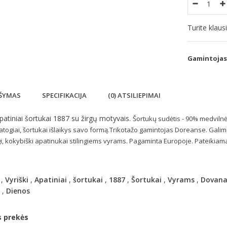
Turite klau
Gamintojas
ŠYMAS
SPECIFIKACIJA
(0) ATSILIEPIMAI
apatiniai šortukai 1887 su žirgų motyvais.
Šortukų sudėtis - 90% medvilnė i
patogiai, šortukai išlaikys savo formą.Trikotažo gamintojas Doreanse. Galim
i, kokybiški apatinukai stilingiems vyrams. Pagaminta Europoje. Pateikiam
,
Vyriški
,
Apatiniai
,
šortukai
,
1887
,
Šortukai
,
Vyrams
,
Dovan
,
Dienos
s prekės