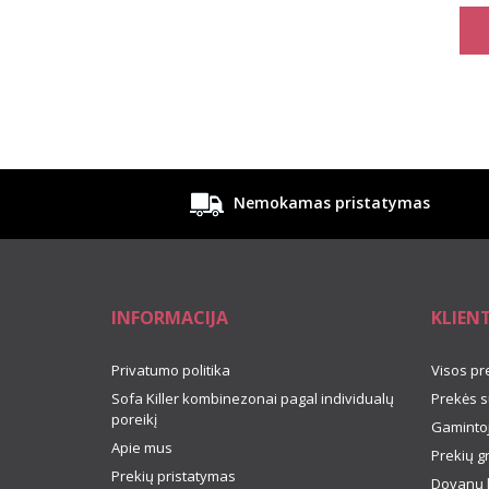
Nemokamas pristatymas
INFORMACIJA
KLIEN
Privatumo politika
Visos pr
Sofa Killer kombinezonai pagal individualų
Prekės s
poreikį
Gamintoj
Apie mus
Prekių g
Prekių pristatymas
Dovanų 