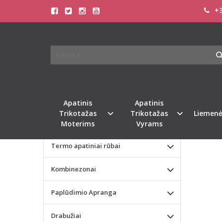
+3
Pagrindinis
KATEGORIJOS
DOREA
Apatinis Trikotažas Moterims
Apatinis Trikotažas Vyrams
Valentino dienos dovana
Apatinis
Apatinis
Trikotažas
Trikotažas
Liemenė
Liemenėlės
Moterims
Vyrams
Termo apatiniai rūbai
Kombinezonai
Paplūdimio Apranga
Drabužiai