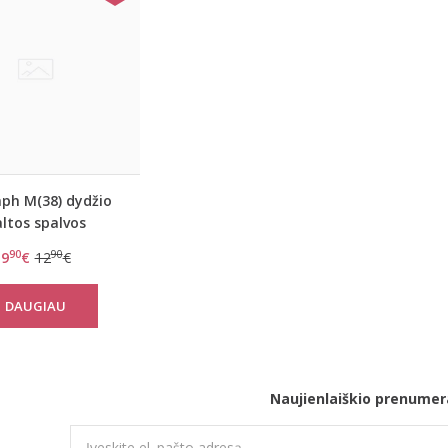
ph M(38) dydžio
ltos spalvos
ėlis/diržas Shape
90
90
9
€
12
€
Sensation S
DAUGIAU
Naujienlaiškio prenumer