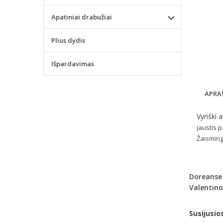
Apatiniai drabužiai
Plius dydis
Išpardavimas
APRA
Vyriški 
jaustis 
Žaisming
Doreanse
Valentino
Susijusio