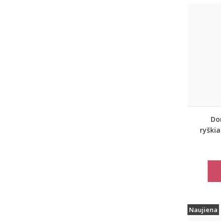
Dor
ryškia
Naujiena