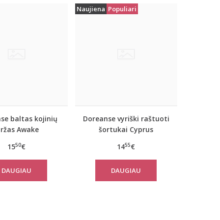
Naujiena
Populiari
se baltas kojinių
Doreanse vyriški raštuoti
iržas Awake
šortukai Cyprus
50
55
15
€
14
€
DAUGIAU
DAUGIAU