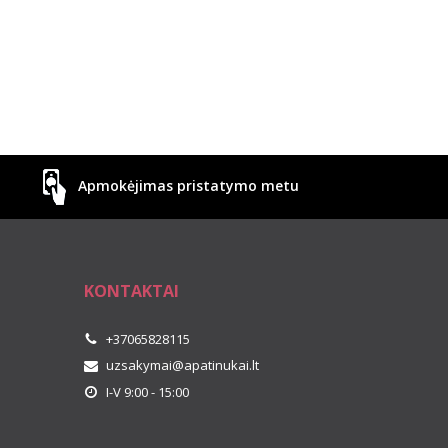
Apmokėjimas pristatymo metu
KONTAKTAI
+37065828115
uzsakymai@apatinukai.lt
I-V 9:00 - 15:00