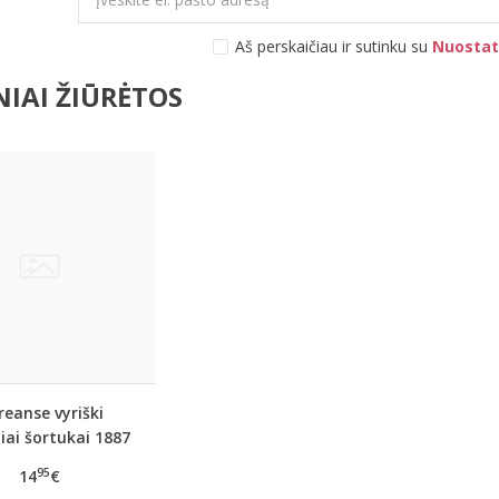
Aš perskaičiau ir sutinku su
Nuostat
IAI ŽIŪRĖTOS
eanse vyriški
iai šortukai 1887
95
14
€