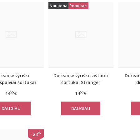
Naujiena
Populiari
eanse vyriški
Doreanse vyriški raštuoti
Dorean
spalviai šortukai
šortukai Stranger
d
Flash
55
55
14
€
14
€
DAUGIAU
DAUGIAU
%
-23