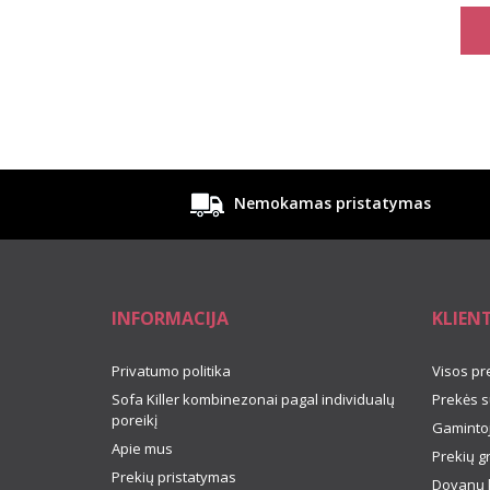
Nemokamas pristatymas
INFORMACIJA
KLIEN
Privatumo politika
Visos pr
Sofa Killer kombinezonai pagal individualų
Prekės s
poreikį
Gamintoj
Apie mus
Prekių g
Prekių pristatymas
Dovanų 