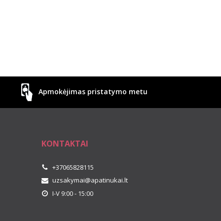
Apmokėjimas pristatymo metu
KONTAKTAI
+37065828115
uzsakymai@apatinukai.lt
I-V 9:00 - 15:00