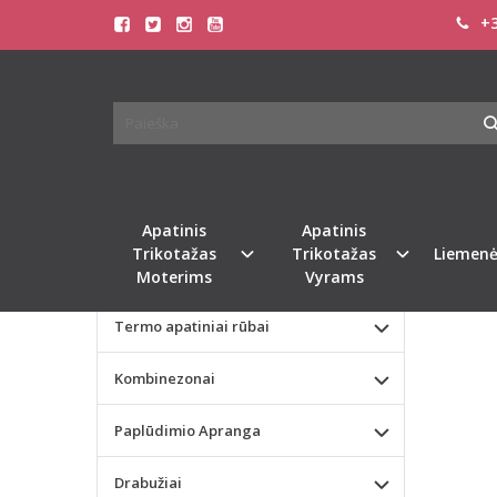
+3
Pagrindinis
KATEGORIJOS
DOREA
Apatinis Trikotažas Moterims
Apatinis Trikotažas Vyrams
Valentino dienos dovana
Apatinis
Apatinis
Trikotažas
Trikotažas
Liemenė
Liemenėlės
Moterims
Vyrams
Termo apatiniai rūbai
Kombinezonai
Paplūdimio Apranga
Drabužiai