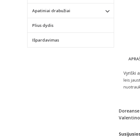
Apatiniai drabužiai
Plius dydis
Išpardavimas
APRA
Vyriški 
leis jaus
nuotrauk
Doreanse
Valentino
Susijusio