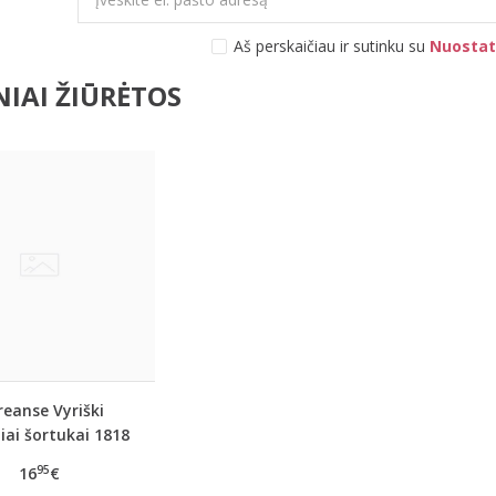
Aš perskaičiau ir sutinku su
Nuostat
IAI ŽIŪRĖTOS
eanse Vyriški
iai šortukai 1818
95
16
€