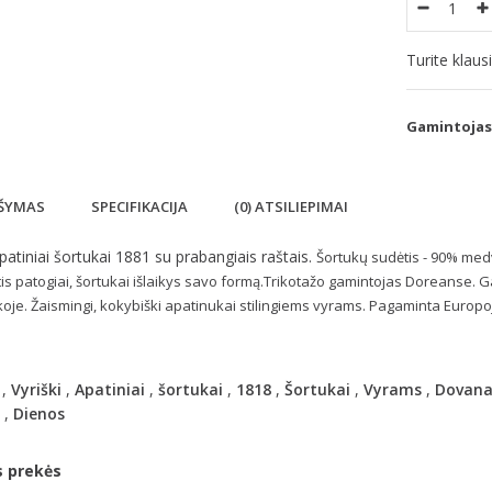
Turite klau
Gamintojas
ŠYMAS
SPECIFIKACIJA
(0) ATSILIEPIMAI
apatiniai šortukai 1881 su prabangiais raštais.
Šortukų sudėtis - 90% medvi
tis patogiai, šortukai išlaikys savo formą.Trikotažo gamintojas Doreanse. G
oje. Žaismingi, kokybiški apatinukai stilingiems vyrams. Pagaminta Europo
,
Vyriški
,
Apatiniai
,
šortukai
,
1818
,
Šortukai
,
Vyrams
,
Dovan
,
Dienos
s prekės