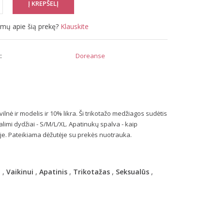
simų apie šią prekę?
Klauskite
:
Doreanse
lnė ir modelis ir 10% likra. Ši trikotažo medžiagos sudėtis
alimi dydžiai - S/M/L/XL. Apatinukų spalva - kaip
je. Pateikiama dėžutėje su prekės nuotrauka.
a
,
Vaikinui
,
Apatinis
,
Trikotažas
,
Seksualūs
,