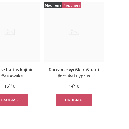
Naujiena
Populiari
se baltas kojinių
Doreanse vyriški raštuoti
iržas Awake
šortukai Cyprus
50
55
15
€
14
€
DAUGIAU
DAUGIAU