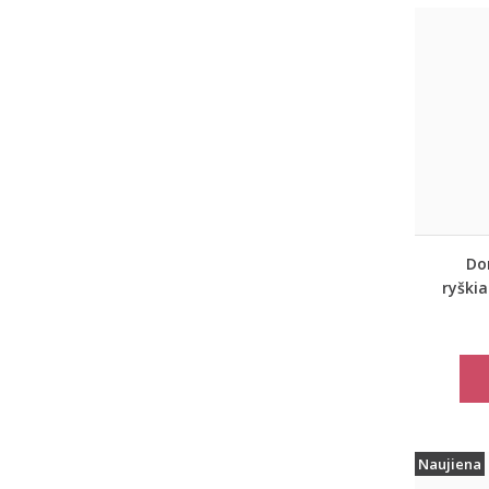
Dor
ryškia
Naujiena