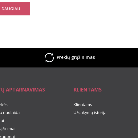
DAUGIAU
Prekių grąžinimas
TŲ APTARNAVIMAS
KLIENTAMS
ekės
Klientams
u nuolaida
Užsakymų istorija
ai
rąžinimai
kuponai