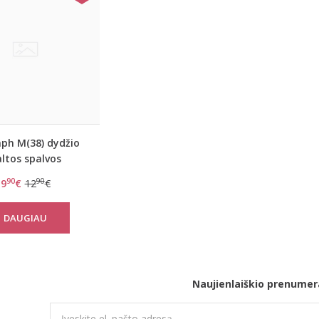
ph M(38) dydžio
ltos spalvos
ėlis/diržas Shape
90
90
9
€
12
€
Sensation S
DAUGIAU
Naujienlaiškio prenumer