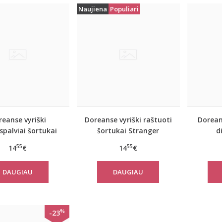
Naujiena
Populiari
eanse vyriški
Doreanse vyriški raštuoti
Dorean
spalviai šortukai
šortukai Stranger
d
Flash
55
55
14
€
14
€
DAUGIAU
DAUGIAU
%
-23