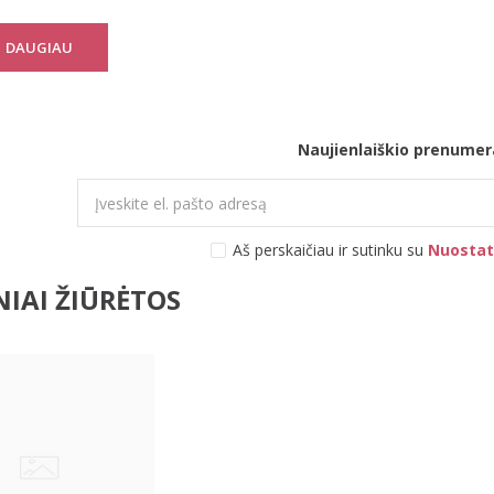
Sensation S
DAUGIAU
Naujienlaiškio prenumer
Aš perskaičiau ir sutinku su
Nuostat
IAI ŽIŪRĖTOS