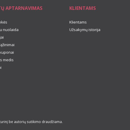
TŲ APTARNAVIMAS
KLIENTAMS
ekės
Klientams
u nuolaida
Užsakymų istorija
ai
rąžinimai
kuponai
s medis
i
turinį be autorių sutikimo draudžiama.