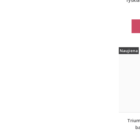
ryškia
Naujiena
Trium
ba
juosmen