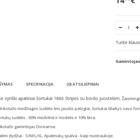
14
€
Turite klau
Gamintojas
ŠYMAS
SPECIFIKACIJA
(0) ATSILIEPIMAI
 vyriški apatiniai šortukai 1866 Stripes su bordo juostelėm.
Žaismingi
 trikotažo medžiagos sudėtis leis jaustis patogiai, šortukai išlaikys savo for
rtukų sudėtis - 90% medvilnė ir modelis ir 10% likra.
ikotažo gamintojas Doreanse.
limi dydžiai - S/M/L/XL. Apatinukų spalva - kaip nuotraukoje.