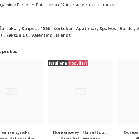
gaminta Europoje. Pateikiama dėžutėje su prekės nuotrauka.
Šortukai
,
Stripes
,
1866
,
šortukai
,
Apatiniai
,
Spalvos
,
Bordo
,
V
s
,
Seksualūs
,
Valentino
,
Dienos
s prekės
Naujiena
Populiari
eanse vyriški
Doreanse vyriški raštuoti
Dorean