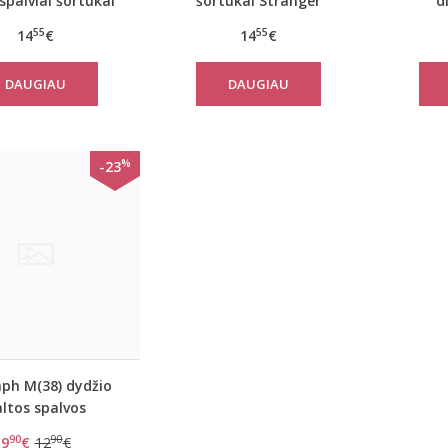
spalviai šortukai
šortukai Stranger
d
Flash
55
55
14
€
14
€
DAUGIAU
DAUGIAU
%
-23
ph M(38) dydžio
ltos spalvos
ėlis/diržas Shape
90
90
9
€
12
€