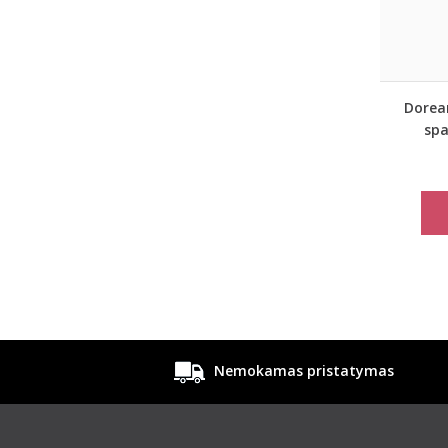
Dorean
spa
šortu
Nemokamas pristatymas