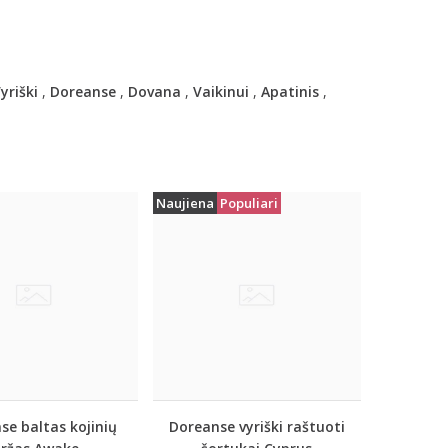
yriški
,
Doreanse
,
Dovana
,
Vaikinui
,
Apatinis
,
Naujiena
Populiari
se baltas kojinių
Doreanse vyriški raštuoti