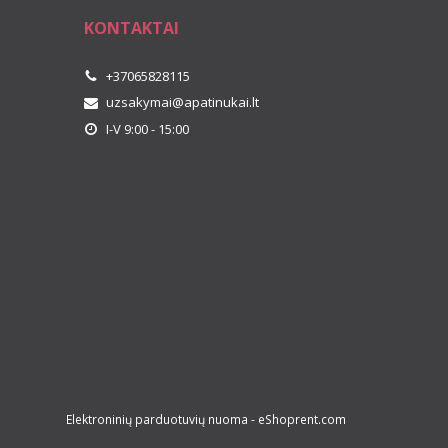
KONTAKTAI
+37065828115
uzsakymai@apatinukai.lt
I-V 9:00 - 15:00
Elektroninių parduotuvių nuoma
-
eShoprent.com