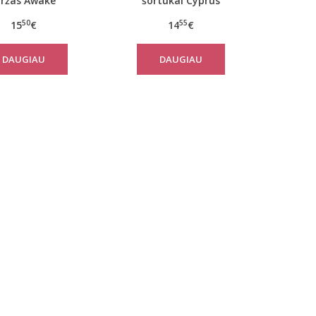
iržas Awake
šortukai Cyprus
50
55
15
€
14
€
DAUGIAU
DAUGIAU