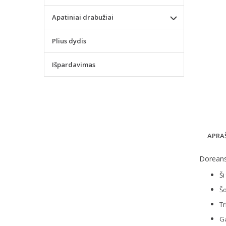
Apatiniai drabužiai
Plius dydis
Išpardavimas
APRA
Doreanse
Ši
Šo
Tr
Ga