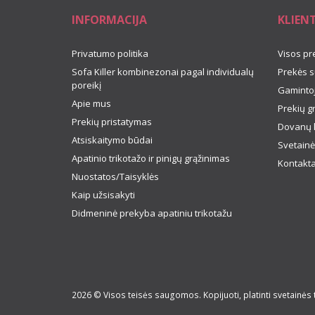
INFORMACIJA
KLIEN
Privatumo politika
Visos pr
Sofa Killer kombinezonai pagal individualų
Prekės s
poreikį
Gamintoj
Apie mus
Prekių g
Prekių pristatymas
Dovanų 
Atsiskaitymo būdai
Svetainė
Apatinio trikotažo ir pinigų grąžinimas
Kontakta
Nuostatos/Taisyklės
Kaip užsisakyti
Didmeninė prekyba apatiniu trikotažu
2026 © Visos teisės saugomos. Kopijuoti, platinti svetainės 