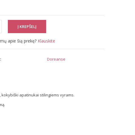
simų apie šią prekę?
Klauskite
:
Doreanse
, kokybiški apatinukai stilingiems vyrams.
mą.