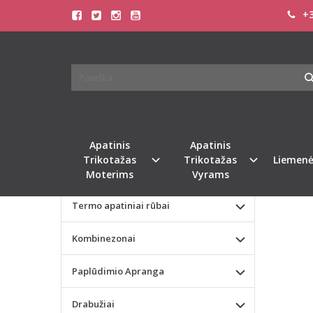
+3
Pagrindinis
KATEGORIJOS
DOREA
Apatinis Trikotažas Moterims
Apatinis Trikotažas Vyrams
Naujie
Valentino dienos dovana
Apatinis
Apatinis
Trikotažas
Trikotažas
Liemenė
Liemenėlės
Moterims
Vyrams
Termo apatiniai rūbai
Kombinezonai
Paplūdimio Apranga
Drabužiai