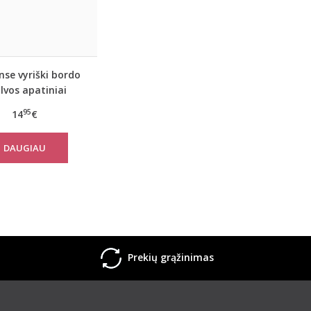
se vyriški bordo
lvos apatiniai
kai 1866 Stripes
95
14
€
DAUGIAU
Prekių grąžinimas