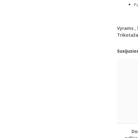
Pa
Vyrams
,
Trikotaža
Susijusio
Dor