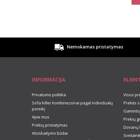
Nemokamas pristatymas
INFORMACIJA
KLIEN
Privatumo politika
Visos pr
Sofa Killer kombinezonai pagal individualų
Prekės s
poreikį
Gamintoj
Apie mus
Prekių g
Prekių pristatymas
Dovanų 
Atsiskaitymo būdai
Svetainė