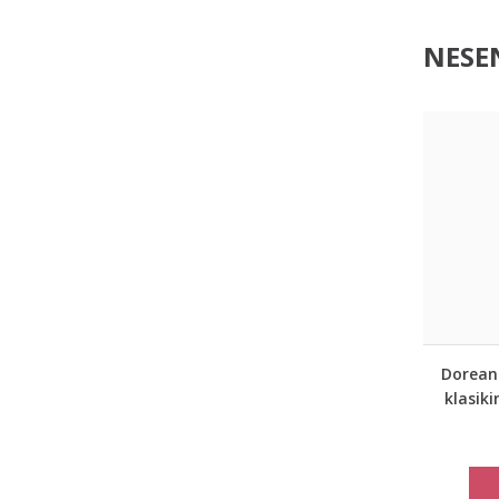
NESEN
Doreans
klasik