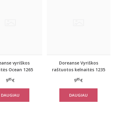
eanse vyriškos
Doreanse Vyriškos
itės Ocean 1265
raštuotos kelnaitės 1235
85
85
9
€
9
€
DAUGIAU
DAUGIAU