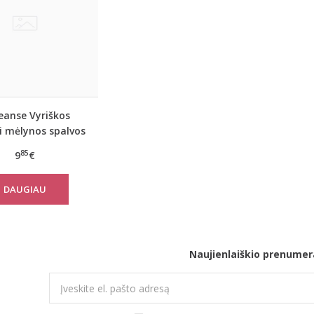
eanse Vyriškos
i mėlynos spalvos
lnaitės 1347
85
9
€
DAUGIAU
Naujienlaiškio prenumer