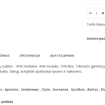
Turite klau
Gamintojas
ŠYMAS
SPECIFIKACIJA
(0) ATSILIEPIMAI
ų sudėtis - 45% medvilnė, 45% modalis, 10% likra. Trikotažo gamintoj
 balta. Stilingi, kokybiški apatinukai vyrams ir vaikinams.
s
,
Apatinis
,
Underwear
,
Style
,
Doreanse
,
Vyriškos
,
Baltos
,
Kl
s prekės