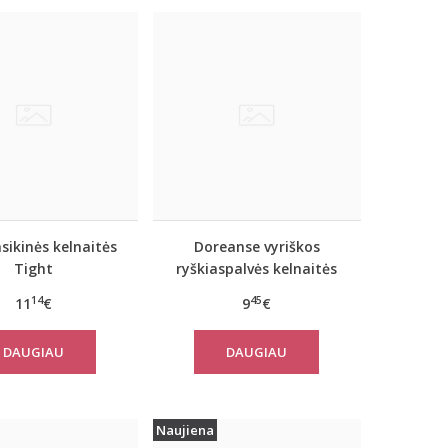
asikinės kelnaitės
Doreanse vyriškos
Tight
ryškiaspalvės kelnaitės
1283
14
45
11
€
9
€
DAUGIAU
DAUGIAU
Naujiena