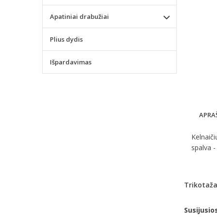
Apatiniai drabužiai
Plius dydis
Išpardavimas
APRA
Kelnaiči
spalva -
Trikotaža
Susijusio