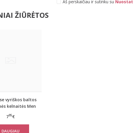
Aš perskaičiau ir sutinku su
Nuostat
IAI ŽIŪRĖTOS
e vyriškos baltos
inės kelnaitės Men
Style
95
7
€
DAUGIAU