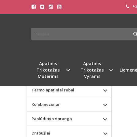
+3
Pagrindinis
KATEGORIJOS
DORE
Apatinis Trikotažas Moterims
Apatinis Trikotažas Vyrams
Valentino dienos dovana
Apatinis
Apatinis
Trikotažas
Trikotažas
Liemenė
Liemenėlės
Moterims
Vyrams
Termo apatiniai rūbai
Kombinezonai
Paplūdimio Apranga
Drabužiai