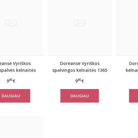
eanse Vyriškos
Doreanse Vyriškos
Dor
spalvės kelnaitės
spalvingos kelnaitės 1365
kelna
1245
85
85
9
€
9
€
DAUGIAU
DAUGIAU