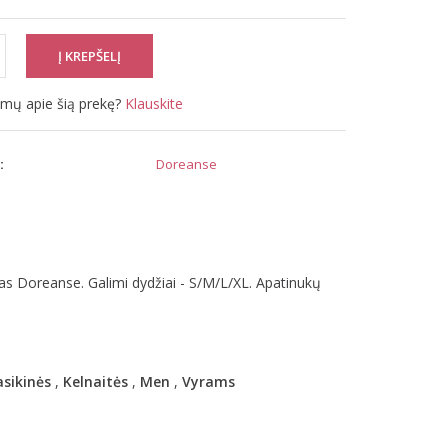
simų apie šią prekę?
Klauskite
:
Doreanse
as Doreanse. Galimi dydžiai - S/M/L/XL. Apatinukų
asikinės
,
Kelnaitės
,
Men
,
Vyrams