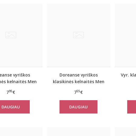
eanse vyriškos
Doreanse vyriškos
Vyr. kl
inės kelnaitės Men
klasikinės kelnaitės Men
tyle (black)
Style (skin)
95
55
7
€
7
€
DAUGIAU
DAUGIAU