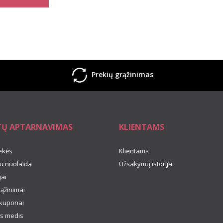
Prekių grąžinimas
TŲ APTARNAVIMAS
KLIENTAMS
ekės
Klientams
u nuolaida
Užsakymų istorija
ai
rąžinimai
kuponai
s medis