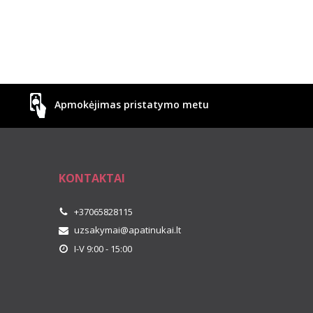
Apmokėjimas pristatymo metu
KONTAKTAI
+37065828115
uzsakymai@apatinukai.lt
I-V 9:00 - 15:00