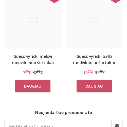
Guess vyriški melsvi
Guess vyriški balti
medvilniniai šortukai
medvilniniai šortukai
U62F36
UAPM19
90
99
00
99
7
€
32
€
15
€
32
€
DAUGIAU
DAUGIAU
Naujienlaiškio prenumerata