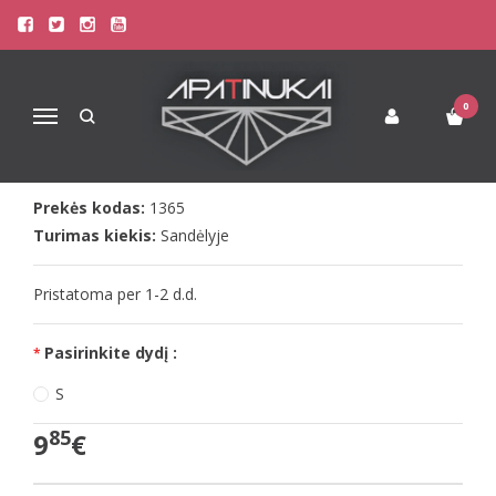
Pagrindinis
Apatinis Trikotažas Vyrams
Kelnaitės Vyrams
Doreanse Vyriškos spalvingos kelnaitės 1365
DOREANSE VYRIŠKOS SPALVINGOS
0
Navigacija
KELNAITĖS 1365
Prekės kodas:
1365
Turimas kiekis:
Sandėlyje
Pristatoma per 1-2 d.d.
Pasirinkite dydį :
S
85
9
€