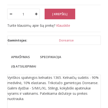
Turite klausimų apie šią prekę?
Klauskite
Gamintojas:
Doreanse
APRAŠYMAS
SPECIFIKACIJA
(0) ATSILIEPIMAI
Vyriškos spalvingos kelnaitės 1365. Kelnaičių sudėtis - 90%
medvilnė, 10% elastanas. Trikotažo gamintojas Doreanse.
Galimi dydžiai - S/M/L/XL. Stilingi, kokybiški apatinukai
vyrams ir vaikinams. Pateikiama dėžutėje su prekės
nuotrauka.