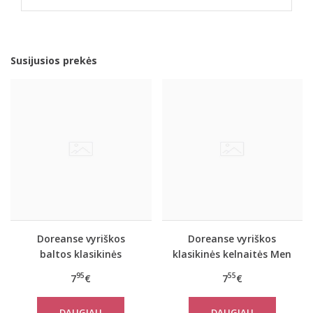
Susijusios prekės
Doreanse vyriškos
Doreanse vyriškos
baltos klasikinės
klasikinės kelnaitės Men
kelnaitės Men Style
Style (skin)
95
55
7
€
7
€
DAUGIAU
DAUGIAU