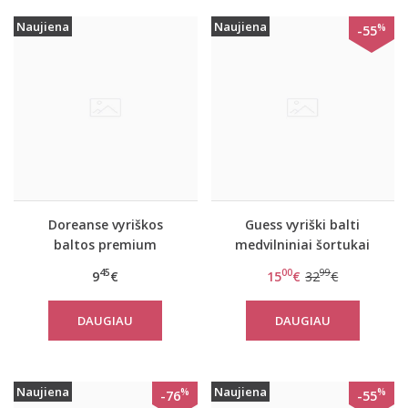
Naujiena
Naujiena
%
-55
Doreanse vyriškos
Guess vyriški balti
baltos premium
medvilniniai šortukai
kelnaitės 1207
UCPM19
45
00
99
9
€
15
€
32
€
DAUGIAU
DAUGIAU
Naujiena
Naujiena
%
%
-76
-55