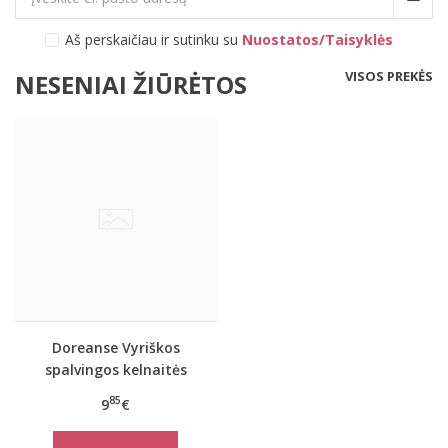
Aš perskaičiau ir sutinku su
Nuostatos/Taisyklės
VISOS PREKĖS
NESENIAI ŽIŪRĖTOS
Doreanse Vyriškos
spalvingos kelnaitės
1365
85
9
€