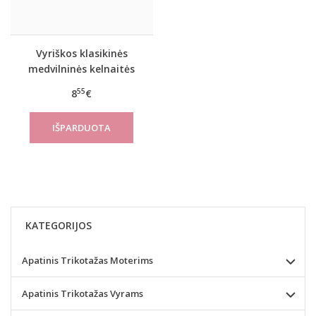
Vyriškos klasikinės
medvilninės kelnaitės
1009
55
8
€
KATEGORIJOS
Apatinis Trikotažas Moterims
Apatinis Trikotažas Vyrams