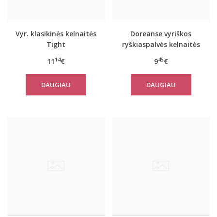
Vyr. klasikinės kelnaitės
Doreanse vyriškos
Tight
ryškiaspalvės kelnaitės
1283
14
45
11
€
9
€
DAUGIAU
DAUGIAU