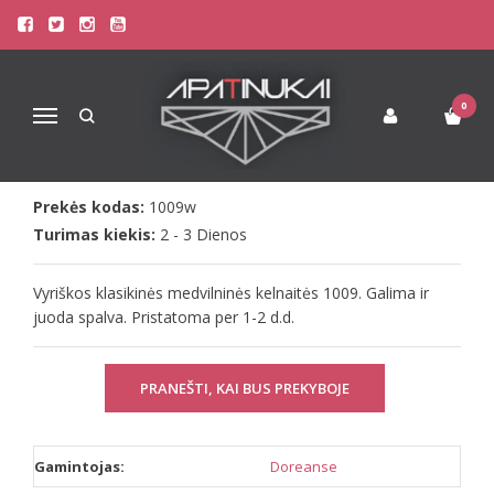
Pagrindinis
Apatinis Trikotažas Vyrams
Kelnaitės Vyrams
Vyriškos klasikinės medvilninės kelnaitės 1009
VYRIŠKOS KLASIKINĖS
0
Navigacija
MEDVILNINĖS KELNAITĖS 1009
Prekės kodas:
1009w
Turimas kiekis:
2 - 3 Dienos
Vyriškos klasikinės medvilninės kelnaitės 1009. Galima ir
juoda spalva. Pristatoma per 1-2 d.d.
PRANEŠTI, KAI BUS PREKYBOJE
Gamintojas:
Doreanse