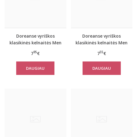
Doreanse vyriškos
Doreanse vyriškos
klasikinės kelnaitės Men
klasikinės kelnaitės Men
Style (black)
Style (skin)
95
55
7
€
7
€
DAUGIAU
DAUGIAU