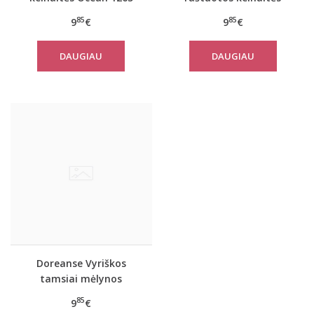
1235
85
85
9
€
9
€
DAUGIAU
DAUGIAU
Doreanse Vyriškos
tamsiai mėlynos
spalvos kelnaitės 1347
85
9
€