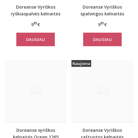
Doreanse Vyriškos
Doreanse Vyriškos
ryškiaspalvės kelnaitės
spalvingos kelnaitės
1245
1365
85
85
9
€
9
€
DAUGIAU
DAUGIAU
Naujiena
Doreanse vyriškos
Doreanse Vyriškos
kelnaitės Ocean 1265
raštuotos kelnaitės