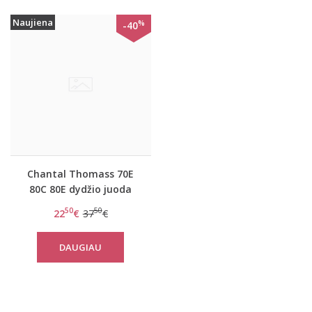
Naujiena
%
-40
Chantal Thomass 70E
80C 80E dydžio juoda
liemenėlė T06610
50
50
22
€
37
€
DAUGIAU