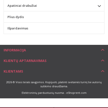
Apatiniai drabužiai
Plius dydis
Išpardavimas
INFORMACIJA
KLIENTŲ APTARNAVIMAS
KLIENTAMS
2026 © Visos teisės saugomos. Kopijuoti, platinti svetainės turinį be autorių
sutikimo draudžiama.
Elektroninių parduotuvių nuoma
-
eShoprent.com