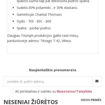
spalvos.Guma taip pat dekoruota pudros spalva.
Sudėtis:30% poliamido , ir 30% elastano.
Gamintojas Chantal Thomass
Dydis - 70E - 80C - 80E
Spalva - Juoda/ pudros
Daugiau Triumph produkcijos galite rasti mūsų
parduotuvėje adresu: Titnago 7-42, Vilnius.
Naujienlaiškio prenumerata
Aš perskaičiau ir sutinku su
Nuostatos/Taisyklės
VISOS PREKĖS
NESENIAI ŽIŪRĖTOS