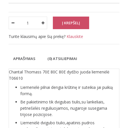
Turite klausimų apie šią prekę?
Klauskite
APRAŠYMAS
(0) ATSILIEPIMAI
Chantal Thomass 70E 80C 80E dydžio juoda liemenėlė
T06610
Liemenėlė pilnai dengia krūtinę ir suteikia jai puikią
formą.
Be pakietinimo tik dvigubas tiulis,su lankeliais,
petnešėlės reguliuojamos, nugaroje susegama
trijose pozicijose.
Liemenėlė dvigubo tiulio,apatinis pudros