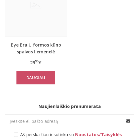
Bye Bra U formos kūno
spalvos liemenelė
A/B/C/D dyžiai
95
29
€
DAUGIAU
Naujienlaiškio prenumerata
Aš perskaičiau ir sutinku su
Nuostatos/Taisyklės