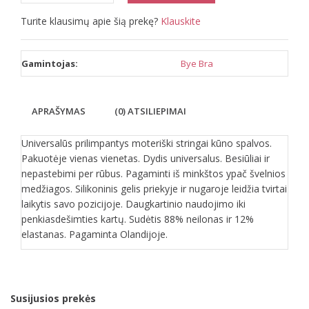
Turite klausimų apie šią prekę?
Klauskite
Gamintojas:
Bye Bra
APRAŠYMAS
(0) ATSILIEPIMAI
Universalūs prilimpantys moteriški stringai kūno spalvos.
Pakuotėje vienas vienetas. Dydis universalus. Besiūliai ir
nepastebimi per rūbus. Pagaminti iš minkštos ypač švelnios
medžiagos. Silikoninis gelis priekyje ir nugaroje leidžia tvirtai
laikytis savo pozicijoje. Daugkartinio naudojimo iki
penkiasdešimties kartų. Sudėtis 88% neilonas ir 12%
elastanas. Pagaminta Olandijoje.
Susijusios prekės