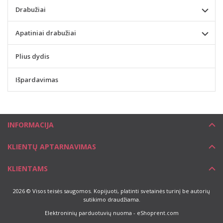
Drabužiai
Apatiniai drabužiai
Plius dydis
Išpardavimas
INFORMACIJA
KLIENTŲ APTARNAVIMAS
KLIENTAMS
2026 © Visos teisės saugomos. Kopijuoti, platinti svetainės turinį be autorių
sutikimo draudžiama.
Elektroninių parduotuvių nuoma
-
eShoprent.com