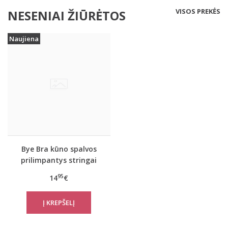
VISOS PREKĖS
NESENIAI ŽIŪRĖTOS
Naujiena
Bye Bra kūno spalvos
prilimpantys stringai
95
14
€