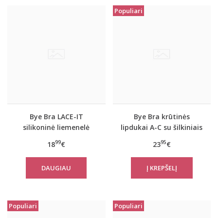
Populiari
Bye Bra LACE-IT
Bye Bra krūtinės
silikoninė liemenelė
lipdukai A-C su šilkiniais
A/B/C/D dyžiai
spenelių lipdukais
99
95
18
€
23
€
DAUGIAU
Populiari
Populiari