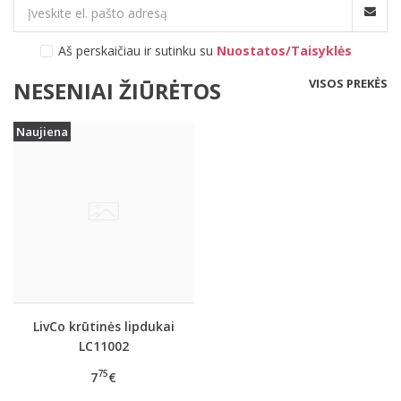
Aš perskaičiau ir sutinku su
Nuostatos/Taisyklės
VISOS PREKĖS
NESENIAI ŽIŪRĖTOS
Naujiena
LivCo krūtinės lipdukai
LC11002
75
7
€