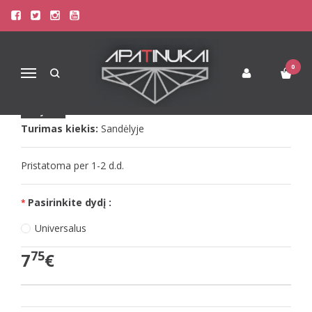
Pagrindinis
Apatinis Trikotažas Moterims
Dovana Jai !
LivCo krūtinės lipdukai LC11002
LIVCO KRŪTINĖS LIPDUKAI LC11002
0
Navigacija
Prekės kodas:
Naujiena
LC11002
Turimas kiekis:
Sandėlyje
Pristatoma per 1-2 d.d.
Pasirinkite dydį :
Universalus
75
7
€