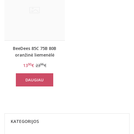
BeeDees 85C 75B 80B
oranžinė liemenėlė
BeeCasual IA 3172 WHP
90
95
13
€
23
€
DAUGIAU
KATEGORIJOS