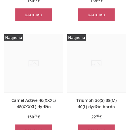
150
€
138
€
paltas 310320 2501
310780
DAUGIAU
DAUGIAU
Naujiena
Naujiena
Camel Active 46(XXXL)
Triumph 36(S) 38(M)
48(XXXXL) dydžio
40(L) dydžio bordo
tamsiai mėlynos
spalvos miego/namų
76
45
150
€
22
€
spalvos moteriškas
palaidinė Climate
paltas 310760
Control LSL Top Turtle