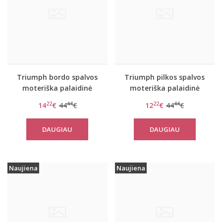
Triumph bordo spalvos
Triumph pilkos spalvos
moteriška palaidinė
moteriška palaidinė
Flex Smart TOP LSL EX
Flex Smart TOP LSL EX
22
44
22
44
14
€
44
€
12
€
44
€
DAUGIAU
DAUGIAU
Naujiena
Naujiena