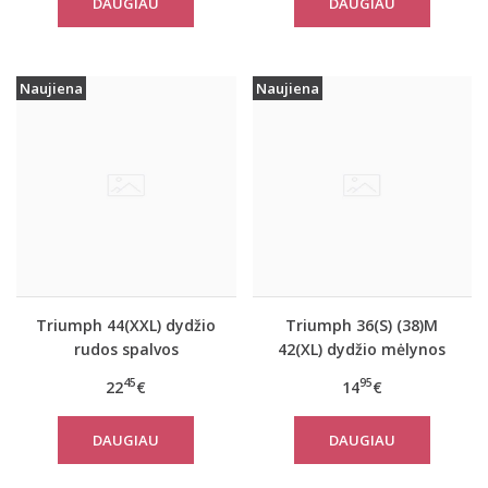
DAUGIAU
DAUGIAU
Neck
Naujiena
Naujiena
Triumph 44(XXL) dydžio
Triumph 36(S) (38)M
rudos spalvos
42(XL) dydžio mėlynos
miego/namų palaidinė
spalvos moteriška
45
95
22
€
14
€
Climate Control LSL Top
medvilninė miego
Turtle Neck
palaidinė Mix Match
DAUGIAU
DAUGIAU
TOP SSL 01 X