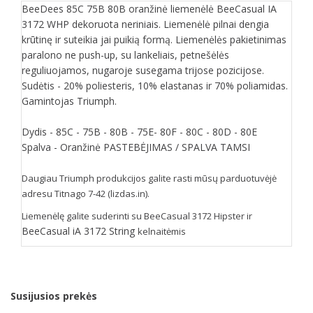
BeeDees 85C 75B 80B oranžinė liemenėlė BeeCasual IA
3172 WHP dekoruota neriniais. Liemenėlė pilnai dengia
krūtinę ir suteikia jai puikią formą. Liemenėlės pakietinimas
paralono ne push-up, su lankeliais, petnešėlės
reguliuojamos, nugaroje susegama trijose pozicijose.
Sudėtis - 20% poliesteris, 10% elastanas ir 70% poliamidas.
Gamintojas Triumph.
Dydis - 85C - 75B - 80B - 75E- 80F - 80C - 80D - 80E
Spalva - Oranžinė PASTEBĖJIMAS / SPALVA TAMSI
Daugiau Triumph produkcijos galite rasti mūsų parduotuvėjė
adresu Titnago 7-42 (lizdas.in).
Liemenėlę galite suderinti su BeeCasual 3172 Hipster ir
BeeCasual iA 3172 String
kelnaitėmis
Susijusios prekės