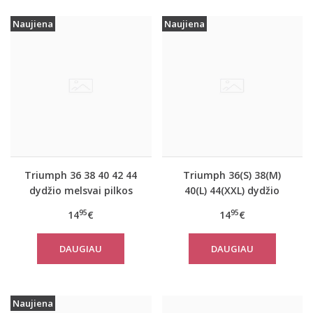
Naujiena
Naujiena
Triumph 36 38 40 42 44
Triumph 36(S) 38(M)
dydžio melsvai pilkos
40(L) 44(XXL) dydžio
spalvos moteriška
koralo spalvos
95
95
14
€
14
€
medvilninė miego
moteriška medvilninė
palaidinė Mix Match LSL
miego palaidinė Mix
DAUGIAU
DAUGIAU
TOP Buttons
Match TOP SSL 01 X
Naujiena