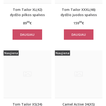
Tom Tailor XL(42)
Tom Tailor XXXL(46)
dydžio pilkos spalvos
dydžio juodos spalvos
moteriškas rudeninis
šilta moteriška striukė
99
99
89
€
159
€
paltas Tom Tailor
žiemai Tom Tailor
10367
14482
DAUGIAU
DAUGIAU
Naujiena
Naujiena
Tom Tailor XS(34)
Camel Active 34(XS)