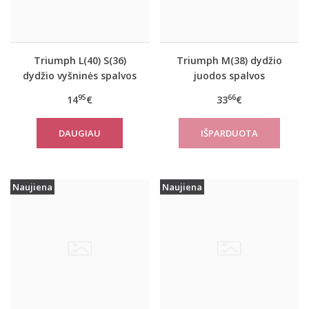
Triumph L(40) S(36)
Triumph M(38) dydžio
dydžio vyšninės spalvos
juodos spalvos
apatiniai marškinėliai
sportiniai apatiniai
95
66
14
€
33
€
EverNew SH01
marškinėliai women
move FLOW Tank Top
DAUGIAU
Naujiena
Naujiena