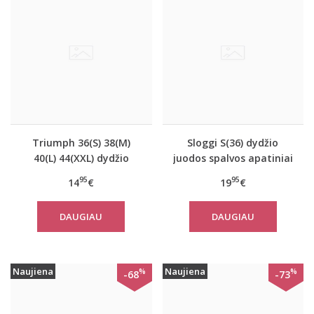
Triumph 36(S) 38(M)
Sloggi S(36) dydžio
40(L) 44(XXL) dydžio
juodos spalvos apatiniai
šviesiai pilkos spalvos
marškinėliai EverNew
95
95
14
€
19
€
medvilninė miego
Shirt 01
palaidinė Mix Match
DAUGIAU
DAUGIAU
TOP SSL 01 X
Naujiena
Naujiena
%
%
-68
-73