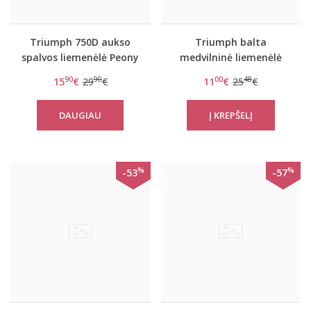
Triumph 750D aukso
Triumph balta
spalvos liemenėlė Peony
medvilninė liemenėlė
Florale WP
Elleen N
90
90
00
48
15
€
29
€
11
€
25
€
DAUGIAU
%
%
-53
-57