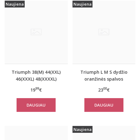
Naujiena
Naujiena
Triumph 38(M) 44(XXL)
Triumph L M S dydžio
46(XXXL) 48(XXXXL)
oranžinės spalvos
dydžio oranžinės
sportiniai apatiniai
99
00
19
€
23
€
spalvos marškinėliai Be
marškinėliai women
Pure Shirt 02
move FLOW LIGHT Tank
DAUGIAU
DAUGIAU
Top
Naujiena