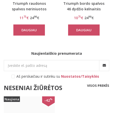
Triumph raudonos
Triumph bordo spalvos
spalvos neriniuotos
46 dydžio kelnaitės
kelnaitės Beauty-full
Beauty-Full Darling
75
90
75
90
11
€
24
€
10
€
24
€
Darling Hipster
Hipster
DAUGIAU
DAUGIAU
Naujienlaiškio prenumerata
Aš perskaičiau ir sutinku su
Nuostatos/Taisyklės
VISOS PREKĖS
NESENIAI ŽIŪRĖTOS
Naujiena
%
-42