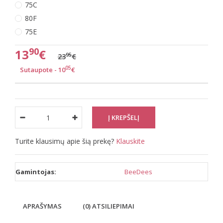
75C
80F
75E
90
13
€
95
23
€
05
Sutaupote - 10
€
Turite klausimų apie šią prekę?
Klauskite
Gamintojas:
BeeDees
APRAŠYMAS
(0) ATSILIEPIMAI