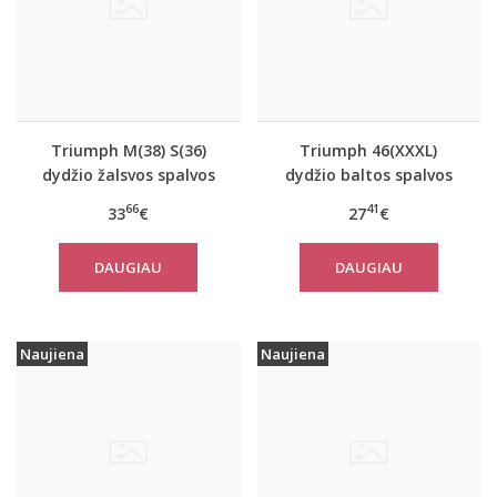
Triumph M(38) S(36)
Triumph 46(XXXL)
dydžio žalsvos spalvos
dydžio baltos spalvos
sportiniai apatiniai
moteriški medvilniniai
66
41
33
€
27
€
marškinėliai women
marškinėliai Yselle
move FLOW Tank Top
Basics Shirt03 2P
DAUGIAU
DAUGIAU
Naujiena
Naujiena