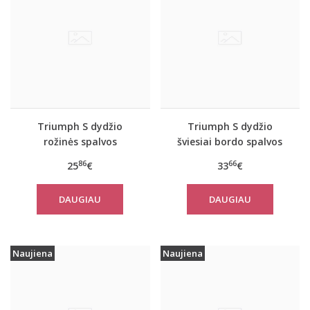
Triumph S dydžio
Triumph S dydžio
rožinės spalvos
šviesiai bordo spalvos
sportiniai apatiniai
sportiniai apatiniai
86
66
25
€
33
€
marškinėliai women
marškinėliai women
move FLEX Tank
move FLOW Tank Top
DAUGIAU
DAUGIAU
Naujiena
Naujiena