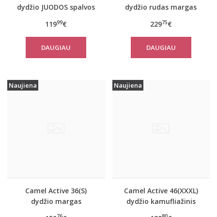
dydžio JUODOS spalvos
dydžio rudas margas
moteriškas rudeninis
moteriškas rudeninis
99
75
119
€
229
€
paltas Tom Tailor
paltas 310050 6F32
29999
DAUGIAU
DAUGIAU
Naujiena
Naujiena
Camel Active 36(S)
Camel Active 46(XXXL)
dydžio margas
dydžio kamufliažinis
moteriškas rudeninis
moteriškas paltas
76
80