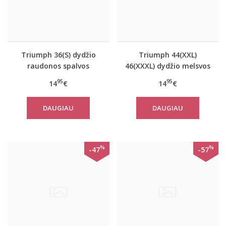
Triumph 36(S) dydžio
Triumph 44(XXL)
raudonos spalvos
46(XXXL) dydžio melsvos
moteriška medvilninė
spalvos moteriška
95
95
14
€
14
€
miego palaidinė Mix
medvilninė miego
Match LSL TOP 02
palaidinė Mix Match LSL
DAUGIAU
DAUGIAU
TOP Chest Pocket 01
%
%
-47
-57