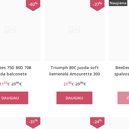
Naujiena
%
%
-62
-27
ees 75D 80D 70B
Triumph 80C juoda soft
BeeDee
oda balconete
liemenėlė Amourette 300
spalvo
nėlė Lovely day
W
50
90
90
90
11
€
29
€
21
€
29
€
WDPM
DAUGIAU
DAUGIAU
%
%
-31
-24