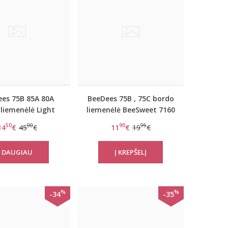
es 75B 85A 80A
BeeDees 75B , 75C bordo
 liemenėlė Light
liemenėlė BeeSweet 7160
vely day WHU
P
50
00
90
95
14
€
45
€
11
€
19
€
DAUGIAU
%
%
-34
-35