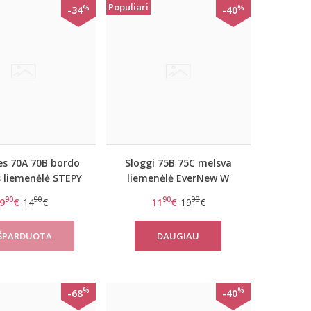
Populiari
%
%
-34
-40
s 70A 70B bordo
Sloggi 75B 75C melsva
s liemenėlė STEPY
liemenėlė EverNew W
SOFT WHP
90
90
90
90
9
€
14
€
11
€
19
€
DAUGIAU
%
%
-68
-40