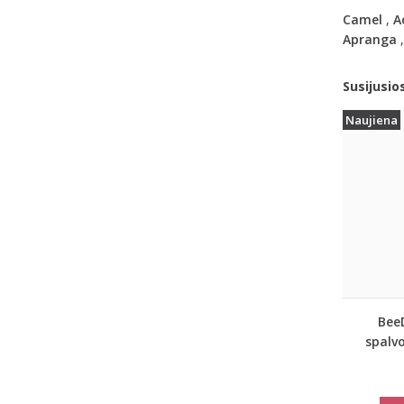
Camel
,
A
Apranga
Susijusio
Naujiena
Bee
spalvo