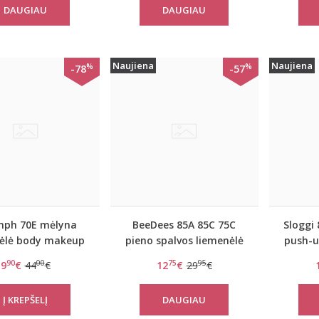
DAUGIAU
DAUGIAU
Naujiena
Naujiena
%
%
-78
-57
mph 70E mėlyna
BeeDees 85A 85C 75C
Sloggi 
ėlė body makeup
pieno spalvos liemenėlė
push-u
lossom WPM
Pure day P
90
00
75
95
9
€
44
€
12
€
29
€
DAUGIAU