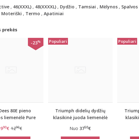
ctive
,
46(XXXL)
,
48(XXXXL)
,
Dydžio
,
Tamsiai
,
Mėlynos
,
Spalvos
,
Moteriški
,
Termo
,
Apatiniai
s prekės
Populiari
Populiari
%
-23
Dees 80E pieno
Triumph didelių dydžių
Triump
s liemenėlė Pure
klasikinė juoda liemenėlė
klasik
day W
Doreen
lie
90
90
50
9
€
12
€
Nuo
37
€