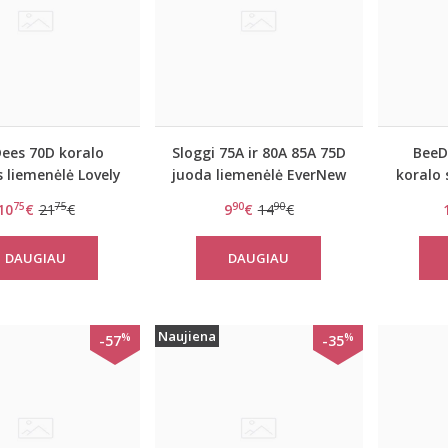
ees 70D koralo
Sloggi 75A ir 80A 85A 75D
BeeD
s liemenėlė Lovely
juoda liemenėlė EverNew
koralo 
day WHPM
W
75
75
90
90
10
€
21
€
9
€
14
€
DAUGIAU
DAUGIAU
Naujiena
%
%
-57
-35