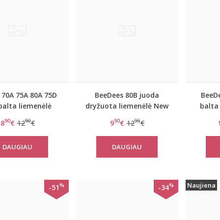
 70A 75A 80A 75D
BeeDees 80B juoda
BeeDe
balta liemenėlė
dryžuota liemenėlė New
balta
EverNew W
day WM
Lo
90
90
90
95
8
€
12
€
9
€
12
€
DAUGIAU
DAUGIAU
Naujiena
%
%
-51
-34