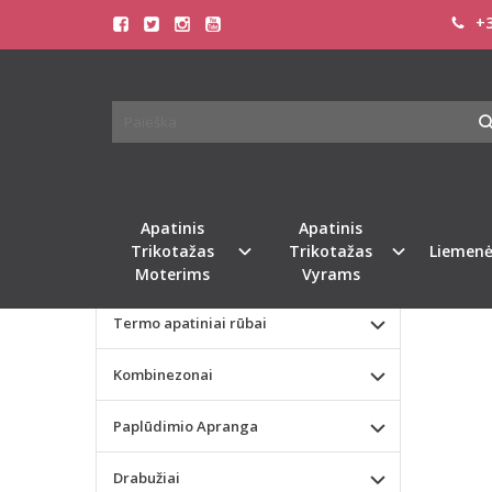
+3
Pagrindinis
KATEGORIJOS
Camel Acti
Apatinis Trikotažas Moterims
CAMEL
MOTE
Apatinis Trikotažas Vyrams
Valentino dienos dovana
Naujie
Apatinis
Apatinis
Trikotažas
Trikotažas
Liemenė
Liemenėlės
Moterims
Vyrams
Termo apatiniai rūbai
Kombinezonai
Paplūdimio Apranga
Drabužiai