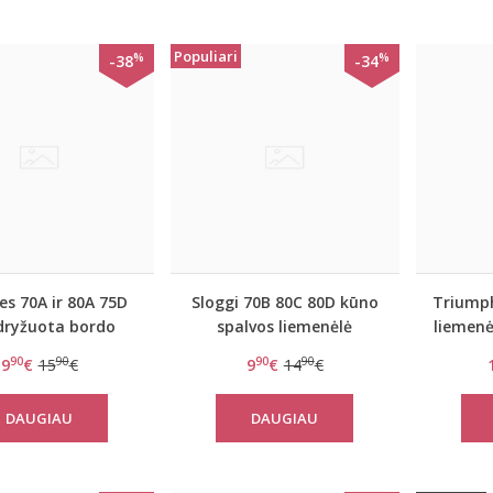
Populiari
%
%
-38
-34
s 70A ir 80A 75D
Sloggi 70B 80C 80D kūno
Triumph
dryžuota bordo
spalvos liemenėlė
liemenė
menėlė New day
EverNew W
90
90
90
90
9
€
15
€
9
€
14
€
WHPM
DAUGIAU
DAUGIAU