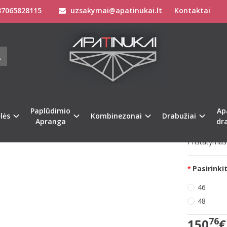
7065828115
uzsakymai@apatinukai.lt
Kontaktai
Termo apatiniai rūbai
Moteriški termo apatiniai drabužiai
ve 46(XXXL) 48(XXXXL) dydžio tamsiai mėlynos spalvos moteriškas paltas 3
 ACTIVE 46(XXXL) 48(XXXXL) DYDŽI
RIŠKAS PALTAS 310760
Prekės kod
na
Paplūdimio
Ap
Turimas ki
lės
Kombinezonai
Drabužiai
Apranga
dr
Pristatymas 
Pasirinkit
46
48
76
150
€