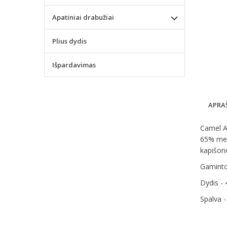
Apatiniai drabužiai
Plius dydis
Išpardavimas
APRA
Camel Ac
65% med
kapišon
Gaminto
Dydis - 
Spalva 