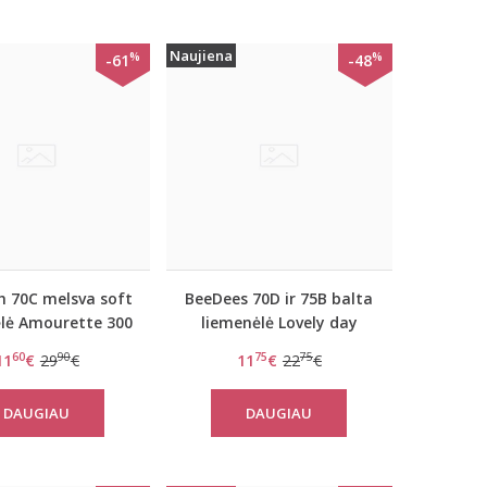
Naujiena
%
%
-61
-48
 70C melsva soft
BeeDees 70D ir 75B balta
lė Amourette 300
liemenėlė Lovely day
W
WHPM
60
90
75
75
11
€
29
€
11
€
22
€
DAUGIAU
DAUGIAU