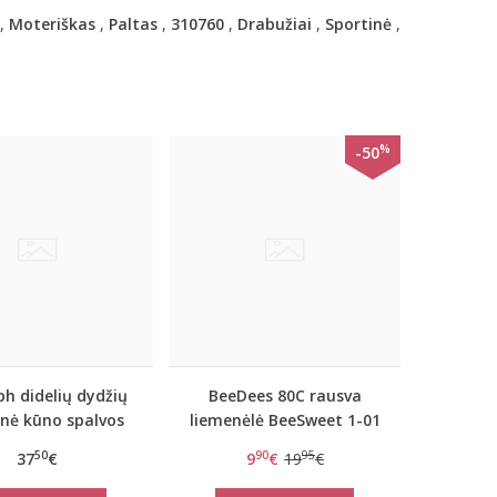
,
Moteriškas
,
Paltas
,
310760
,
Drabužiai
,
Sportinė
,
%
-50
h didelių dydžių
BeeDees 80C rausva
inė kūno spalvos
liemenėlė BeeSweet 1-01
menėlė Doreen
WD
50
90
95
37
€
9
€
19
€