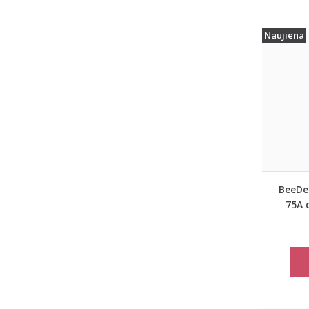
Naujiena
BeeDee
75A 
lie