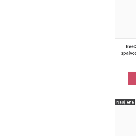
BeeD
spalvo
Naujiena