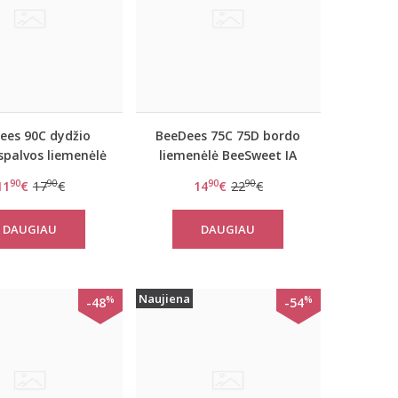
ees 90C dydžio
BeeDees 75C 75D bordo
spalvos liemenėlė
liemenėlė BeeSweet IA
Microfun W
2170 WHP
90
90
90
90
11
€
17
€
14
€
22
€
DAUGIAU
DAUGIAU
Naujiena
%
%
-48
-54