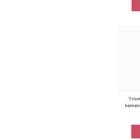
Triu
liemen
b