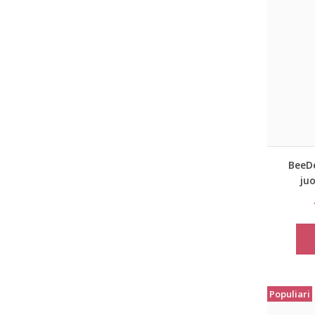
BeeD
ju
lieme
Populiari