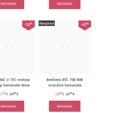
DAUGIAU
DAUGIAU
Naujiena
%
%
-53
-42
80C ir 75C melsva
BeeDees 85C 75B 80B
p liemenėlė Wow
oranžinė liemenėlė
comfort PU
BeeCasual IA 3172 WHP
75
95
90
95
11
€
24
€
13
€
23
€
DAUGIAU
DAUGIAU