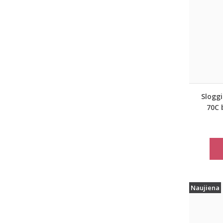
Sloggi
70C 
Naujiena