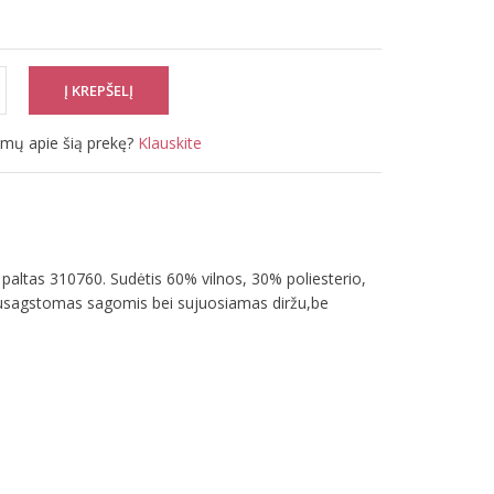
simų apie šią prekę?
Klauskite
altas 310760. Sudėtis 60% vilnos, 30% poliesterio,
susagstomas sagomis bei sujuosiamas diržu,be