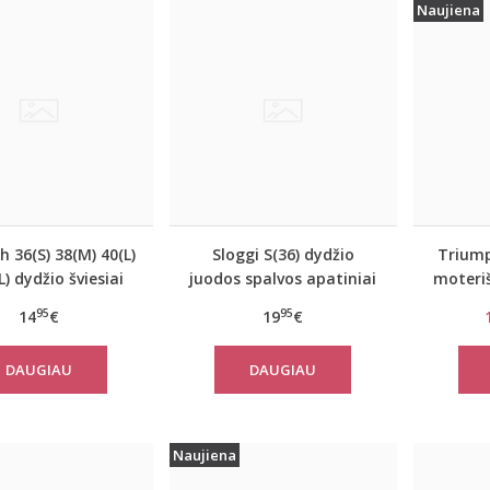
Naujiena
 36(S) 38(M) 40(L)
Sloggi S(36) dydžio
Triump
) dydžio šviesiai
juodos spalvos apatiniai
moteriš
spalvos medvilninė
marškinėliai EverNew
Sma
95
95
14
€
19
€
o palaidinė Mix
Shirt 01
h TOP SSL 01 X
DAUGIAU
DAUGIAU
Naujiena