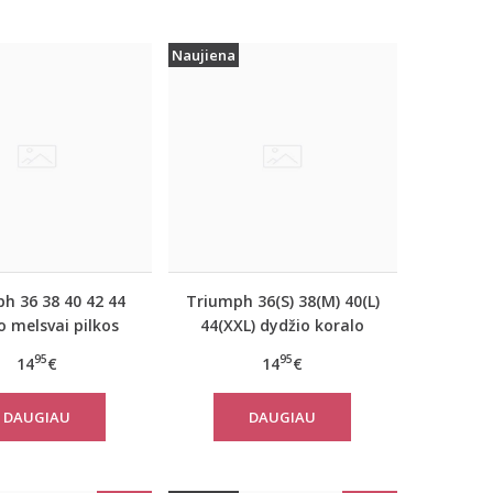
Naujiena
h 36 38 40 42 44
Triumph 36(S) 38(M) 40(L)
o melsvai pilkos
44(XXL) dydžio koralo
vos moteriška
spalvos moteriška
95
95
14
€
14
€
vilninė miego
medvilninė miego
inė Mix Match LSL
palaidinė Mix Match TOP
DAUGIAU
DAUGIAU
OP Buttons
SSL 01 X