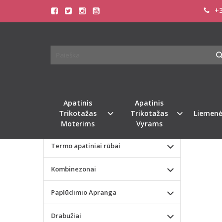
+3
Pagrindinis
KATEGORIJOS
BEED
Apatinis Trikotažas Moterims
Apatinis Trikotažas Vyrams
Naujie
Valentino dienos dovana
Apatinis
Apatinis
Trikotažas
Trikotažas
Liemenė
Liemenėlės
Moterims
Vyrams
Termo apatiniai rūbai
Kombinezonai
Paplūdimio Apranga
Drabužiai