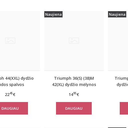
Naujiena
Naujiena
h 44(XXL) dydžio
Triumph 36(S) (38)M
Triump
udos spalvos
42(XL) dydžio mėlynos
dydži
/namų palaidinė
spalvos moteriška
spal
45
95
22
€
14
€
e Control LSL Top
medvilninė miego
med
Turtle Neck
palaidinė Mix Match TOP
palaid
DAUGIAU
DAUGIAU
SSL 01 X
T