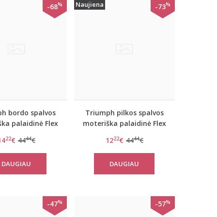
Naujiena
%
%
-68
-73
h bordo spalvos
Triumph pilkos spalvos
ka palaidinė Flex
moteriška palaidinė Flex
rt TOP LSL EX
Smart TOP LSL EX
22
44
22
44
14
€
44
€
12
€
44
€
DAUGIAU
DAUGIAU
%
%
-47
-57