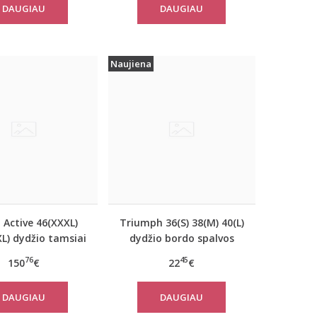
DAUGIAU
DAUGIAU
Naujiena
 Active 46(XXXL)
Triumph 36(S) 38(M) 40(L)
L) dydžio tamsiai
dydžio bordo spalvos
ynos spalvos
miego/namų palaidinė
76
45
150
€
22
€
riškas paltas
Climate Control LSL Top
310760
Turtle Neck
DAUGIAU
DAUGIAU