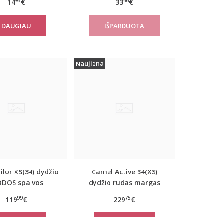
95
66
14
€
33
€
verNew SH01
women move FLOW Tank
Top
DAUGIAU
Naujiena
lor XS(34) dydžio
Camel Active 34(XS)
ODOS spalvos
dydžio rudas margas
iškas rudeninis
moteriškas rudeninis
99
75
119
€
229
€
 Tom Tailor 29999
paltas 310050 6F32