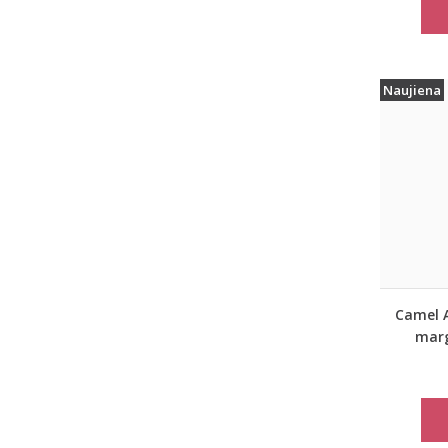
Naujiena
Camel A
marg
rudeni