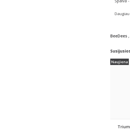
Spalva 
Daugiau 
BeeDees
Susijusio
Naujiena
Trium