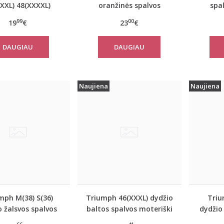
XXL) 48(XXXXL)
oranžinės spalvos
spal
oranžinės spalvos
sportiniai apatiniai
apatin
99
00
19
€
23
€
kinėliai Be Pure
marškinėliai women
women
Shirt 02
move FLOW LIGHT Tank
DAUGIAU
DAUGIAU
Top
Naujiena
Naujiena
mph M(38) S(36)
Triumph 46(XXXL) dydžio
Triu
o žalsvos spalvos
baltos spalvos moteriški
dydžio
tiniai apatiniai
medvilniniai marškinėliai
apatin