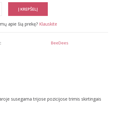
simų apie šią prekę?
Klauskite
:
BeeDees
roje susegama trijose pozicijose trimis skirtingais