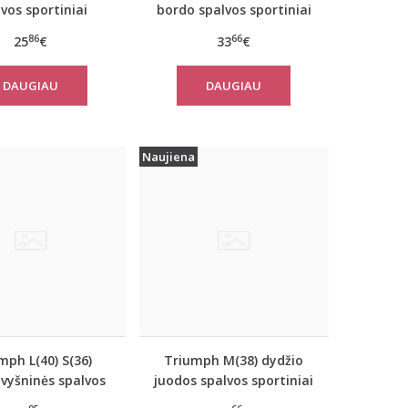
vos sportiniai
bordo spalvos sportiniai
iai marškinėliai
apatiniai marškinėliai
86
66
25
€
33
€
 move FLEX Tank
women move FLOW Tank
Top
DAUGIAU
DAUGIAU
Naujiena
mph L(40) S(36)
Triumph M(38) dydžio
 vyšninės spalvos
juodos spalvos sportiniai
iai marškinėliai
apatiniai marškinėliai