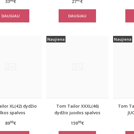
66
41
33
€
27
€
kinėliai women
Yselle Basics Shirt03 2P
E
 FLOW Tank Top
DAUGIAU
DAUGIAU
Naujiena
Naujiena
lor XL(42) dydžio
Tom Tailor XXXL(46)
Tom Tai
ilkos spalvos
dydžio juodos spalvos
JU
iškas rudeninis
šilta moteriška striukė
moter
99
99
89
€
159
€
 Tom Tailor 10367
žiemai Tom Tailor 14482
paltas