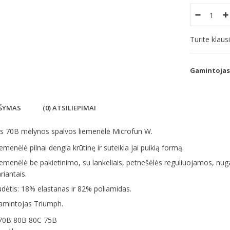
Turite klau
Gamintojas
ŠYMAS
(0) ATSILIEPIMAI
 70B mėlynos spalvos liemenėlė Microfun W.
emenėlė pilnai dengia krūtinę ir suteikia jai puikią formą.
emenėlė be pakietinimo, su lankeliais, petnešėlės reguliuojamos, nuga
riantais.
dėtis: 18% elastanas ir 82% poliamidas.
amintojas Triumph.
 70B 80B 80C 75B