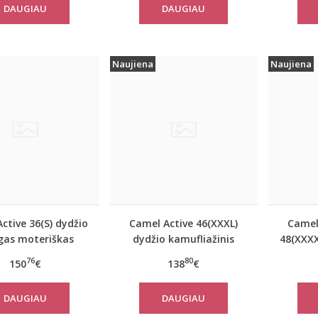
DAUGIAU
DAUGIAU
Naujiena
Naujiena
ctive 36(S) dydžio
Camel Active 46(XXXL)
Camel
as moteriškas
dydžio kamufliažinis
48(XXXX
nis paltas 310320
moteriškas paltas
mėl
76
80
150
€
138
€
2501
310780
mote
DAUGIAU
DAUGIAU