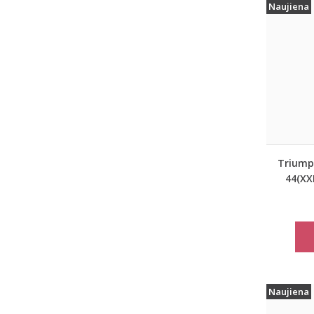
Naujiena
Triumph
44(XXL
pilkos 
mieg
Matc
Naujiena