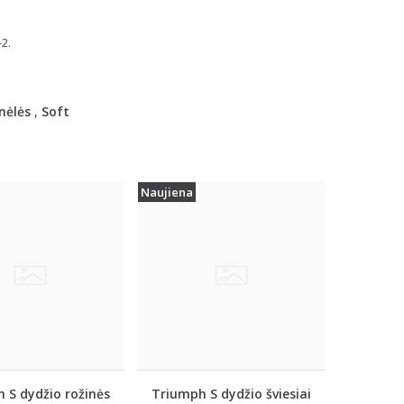
2.
nėlės
,
Soft
Naujiena
 S dydžio rožinės
Triumph S dydžio šviesiai