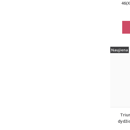
46(X
dydžio 
marš
Naujiena
Triu
dydži
spor