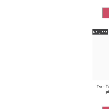
marš
move
Naujiena
Tom Tai
p
moter
paltas