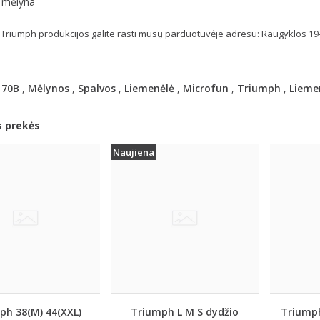
- mėlyna
Triumph produkcijos galite rasti mūsų parduotuvėje adresu: Raugyklos 19-
,
70B
,
Mėlynos
,
Spalvos
,
Liemenėlė
,
Microfun
,
Triumph
,
Lieme
s prekės
Naujiena
ph 38(M) 44(XXL)
Triumph L M S dydžio
Triumph