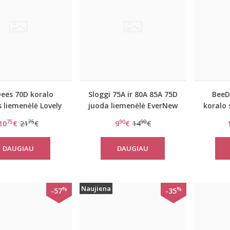
ees 70D koralo
Sloggi 75A ir 80A 85A 75D
BeeD
s liemenėlė Lovely
juoda liemenėlė EverNew
koralo 
day WHPM
W
75
75
90
90
10
€
21
€
9
€
14
€
DAUGIAU
DAUGIAU
Naujiena
%
%
-57
-35