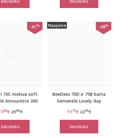
DAUGIAU
DAUGIAU
Naujiena
%
%
-61
-48
 70C melsva soft
BeeDees 70D ir 75B balta
lė Amourette 300
liemenėlė Lovely day
W
WHPM
60
90
75
75
11
€
29
€
11
€
22
€
DAUGIAU
DAUGIAU