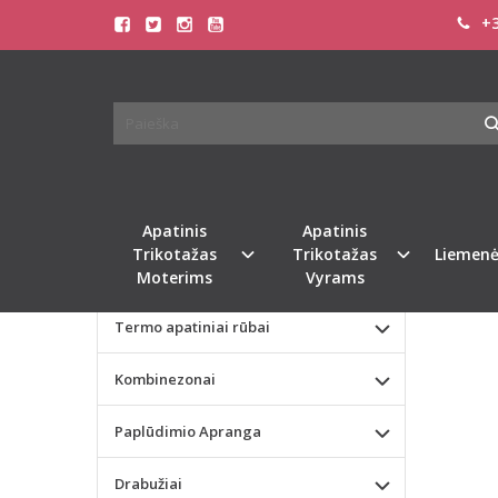
+3
Pagrindinis
KATEGORIJOS
Triumph 38(
Apatinis Trikotažas Moterims
TRIUM
MARŠK
Apatinis Trikotažas Vyrams
Valentino dienos dovana
Naujie
Apatinis
Apatinis
Trikotažas
Trikotažas
Liemenė
Liemenėlės
Moterims
Vyrams
Termo apatiniai rūbai
Kombinezonai
Paplūdimio Apranga
Drabužiai