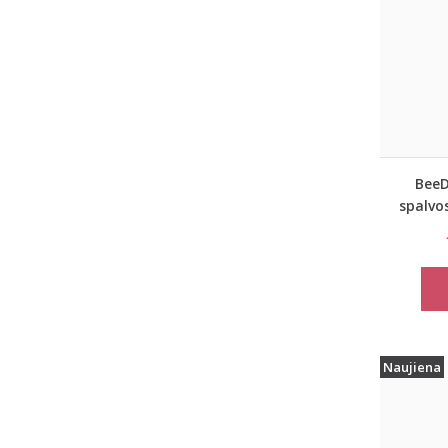
BeeD
spalvo
Naujiena