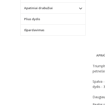
Apatiniai drabužiai
Plius dydis
Išpardavimas
APRA
Triumph 
petnešėl
Spalva -
dydis - 
Daugiau 
Realiai 