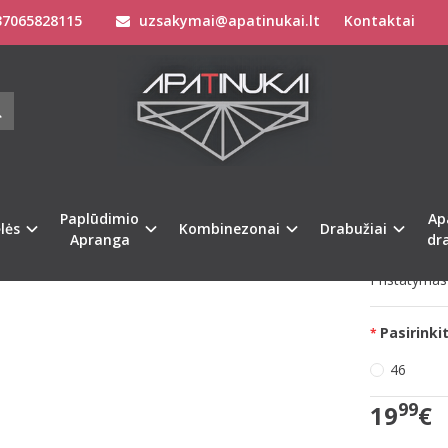
7065828115
uzsakymai@apatinukai.lt
Kontaktai
Apatinis Trikotažas Moterims
Apatiniai marškinėliai moterims
M) 44(XXL) 46(XXXL) 48(XXXXL) dydžio oranžinės spalvos marškinėliai Be Pu
PH 38(M) 44(XXL) 46(XXXL) 48(XXXX
INĖLIAI BE PURE SHIRT 02
Prekės kod
na
Paplūdimio
Ap
Turimas ki
lės
Kombinezonai
Drabužiai
Apranga
dr
Pristatymas 
Pasirinkit
46
99
19
€