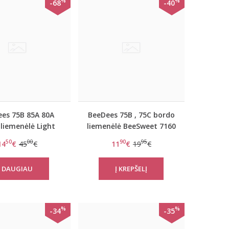
%
%
-68
-40
es 75B 85A 80A
BeeDees 75B , 75C bordo
 liemenėlė Light
liemenėlė BeeSweet 7160
vely day WHU
P
50
00
90
95
14
€
45
€
11
€
19
€
DAUGIAU
%
%
-34
-35