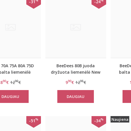
%
%
-31
-24
 70A 75A 80A 75D
BeeDees 80B juoda
BeeDe
balta liemenėlė
dryžuota liemenėlė New
balta
EverNew W
day WM
Lo
90
90
90
95
8
€
12
€
9
€
12
€
DAUGIAU
DAUGIAU
Naujiena
%
%
-51
-34