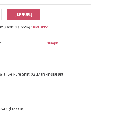
simų apie šią prekę?
Klauskite
:
Triumph
ai Be Pure Shirt 02 .Marškinėliai ant
2. (lizdas.in).