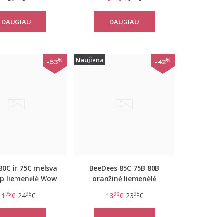
DAUGIAU
DAUGIAU
Naujiena
%
%
-53
-42
80C ir 75C melsva
BeeDees 85C 75B 80B
p liemenėlė Wow
oranžinė liemenėlė
comfort PU
BeeCasual IA 3172 WHP
75
95
90
95
11
€
24
€
13
€
23
€