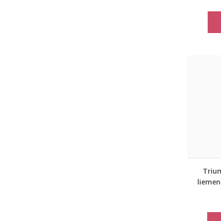
Triu
liemen
b