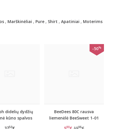
os
,
Marškinėliai
,
Pure
,
Shirt
,
Apatiniai
,
Moterims
%
-50
h didelių dydžių
BeeDees 80C rausva
inė kūno spalvos
liemenėlė BeeSweet 1-01
menėlė Doreen
WD
50
90
95
37
€
9
€
19
€