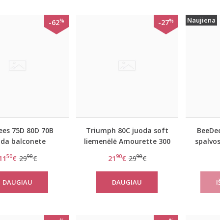
Naujiena
%
%
-62
-27
ees 75D 80D 70B
Triumph 80C juoda soft
BeeDee
oda balconete
liemenėlė Amourette 300
spalvo
nėlė Lovely day
W
50
90
90
90
11
€
29
€
21
€
29
€
WDPM
DAUGIAU
DAUGIAU