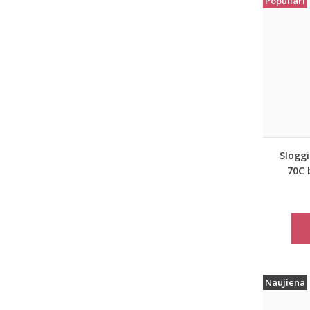
Populiari
Sloggi
70C 
Naujiena