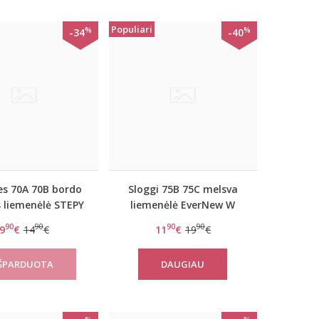
Populiari
%
%
-34
-40
s 70A 70B bordo
Sloggi 75B 75C melsva
s liemenėlė STEPY
liemenėlė EverNew W
SOFT WHP
90
90
90
90
9
€
14
€
11
€
19
€
DAUGIAU