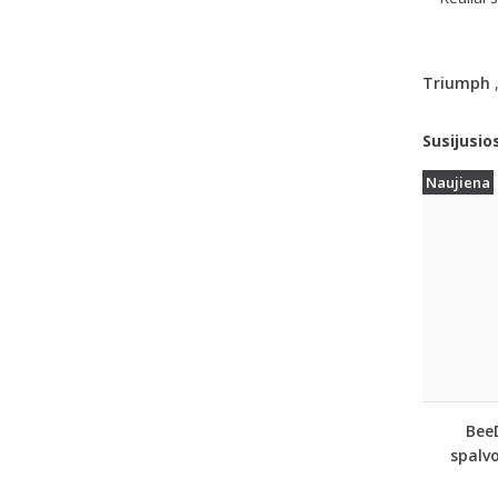
Triumph
Susijusio
Naujiena
Bee
spalvo