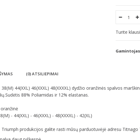
Turite klau
Gamintojas
ŠYMAS
(0) ATSILIEPIMAI
38(M) 44(XXL) 46(XXXL) 48(XXXXL) dydžio oranžinės spalvos marškinėli
ių.Sudėtis 88% Poliamidas ir 12% elastanas.
 oranžinė
38(M) - 44(XXL) - 46(XXXL) - 48(XXXXL) - 42(XL)
Triumph produkcijos galite rasti mūsų parduotuvėjė adresu Titnago 7-4
spalva daug ryškesnė.