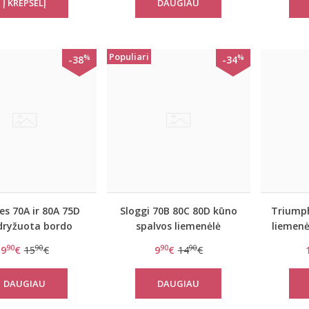
DAUGIAU
Populiari
%
%
-38
-34
s 70A ir 80A 75D
Sloggi 70B 80C 80D kūno
Triumph
dryžuota bordo
spalvos liemenėlė
liemenė
menėlė New day
EverNew W
90
90
90
90
9
€
15
€
9
€
14
€
WHPM
DAUGIAU
DAUGIAU