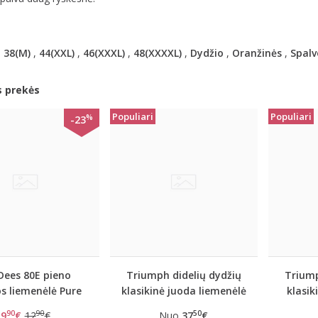
,
38(M)
,
44(XXL)
,
46(XXXL)
,
48(XXXXL)
,
Dydžio
,
Oranžinės
,
Spalv
s prekės
Populiari
Populiari
%
-23
Dees 80E pieno
Triumph didelių dydžių
Triump
s liemenėlė Pure
klasikinė juoda liemenėlė
klasik
day W
Doreen
lie
90
90
50
9
€
12
€
Nuo
37
€