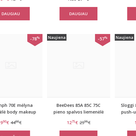
DAUGIAU
DAUGIAU
Naujiena
Naujiena
%
%
-78
-57
mph 70E mėlyna
BeeDees 85A 85C 75C
Sloggi 
ėlė body makeup
pieno spalvos liemenėlė
push-u
lossom WPM
Pure day P
90
00
75
95
9
€
44
€
12
€
29
€