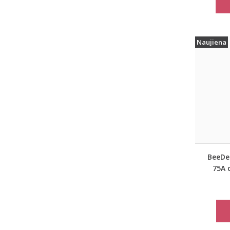
Naujiena
BeeDee
75A 
lie