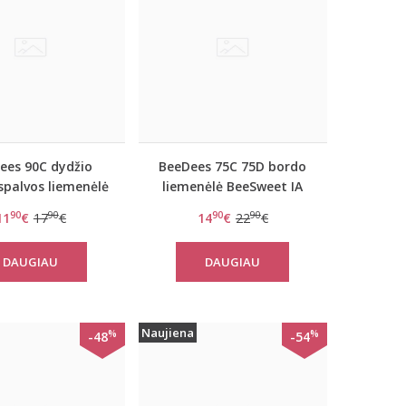
ees 90C dydžio
BeeDees 75C 75D bordo
spalvos liemenėlė
liemenėlė BeeSweet IA
Microfun W
2170 WHP
90
90
90
90
11
€
17
€
14
€
22
€
DAUGIAU
DAUGIAU
Naujiena
%
%
-48
-54