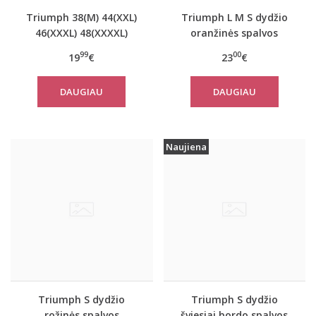
Triumph 38(M) 44(XXL)
Triumph L M S dydžio
46(XXXL) 48(XXXXL)
oranžinės spalvos
dydžio oranžinės
sportiniai apatiniai
99
00
19
€
23
€
spalvos marškinėliai Be
marškinėliai women
Pure Shirt 02
move FLOW LIGHT Tank
DAUGIAU
DAUGIAU
Top
Naujiena
Triumph S dydžio
Triumph S dydžio
rožinės spalvos
šviesiai bordo spalvos