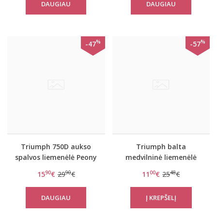
DAUGIAU
DAUGIAU
TOP Chest Pocket 01
%
%
-47
-57
Triumph 750D aukso
Triumph balta
spalvos liemenėlė Peony
medvilninė liemenėlė
Florale WP
Elleen N
90
90
00
48
15
€
29
€
11
€
25
€
DAUGIAU