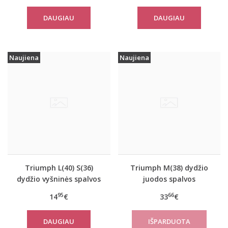
move FLOW Tank Top
Basics Shirt03 2P
DAUGIAU
DAUGIAU
Naujiena
Naujiena
Triumph L(40) S(36)
Triumph M(38) dydžio
dydžio vyšninės spalvos
juodos spalvos
apatiniai marškinėliai
sportiniai apatiniai
95
66
14
€
33
€
EverNew SH01
marškinėliai women
move FLOW Tank Top
DAUGIAU