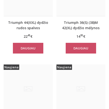
Triumph 44(XXL) dydžio
Triumph 36(S) (38)M
rudos spalvos
42(XL) dydžio mėlynos
miego/namų palaidinė
spalvos moteriška
45
95
22
€
14
€
Climate Control LSL Top
medvilninė miego
Turtle Neck
palaidinė Mix Match
DAUGIAU
DAUGIAU
TOP SSL 01 X
Naujiena
Naujiena