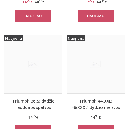
22
44
22
44
14
€
44
€
12
€
44
€
DAUGIAU
DAUGIAU
Naujiena
Naujiena
Triumph 36(S) dydžio
Triumph 44(XXL)
raudonos spalvos
46(XXXL) dydžio melsvos
moteriška medvilninė
spalvos moteriška
95
95
14
€
14
€
miego palaidinė Mix
medvilninė miego
Match LSL TOP 02
palaidinė Mix Match LSL