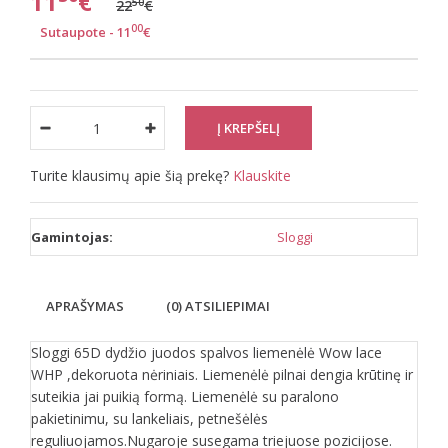
11
€
50
22
€
00
Sutaupote - 11
€
Turite klausimų apie šią prekę?
Klauskite
Gamintojas:
Sloggi
APRAŠYMAS
(0) ATSILIEPIMAI
Sloggi 65D dydžio juodos spalvos liemenėlė Wow lace
WHP ,dekoruota nėriniais. Liemenėlė pilnai dengia krūtinę ir
suteikia jai puikią formą. Liemenėlė su paralono
pakietinimu, su lankeliais, petnešėlės
reguliuojamos.Nugaroje susegama triejuose pozicijose.