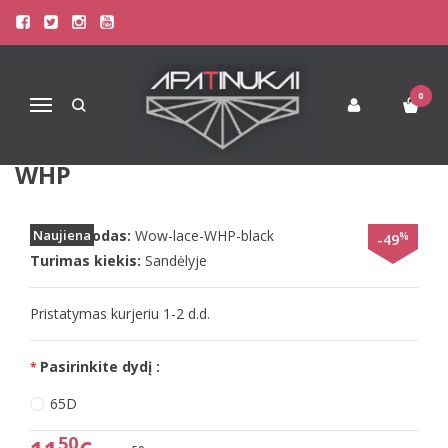
Pagrindinis
Liemenėlės
Stringai moterims
Triumph Liemenėlės
Sloggi 65D dydžio juodos spalvos liemenėlė Wow lace WHP
0
Navigacija
SLOGGI 65D DYDŽIO JUODOS
SPALVOS LIEMENĖLĖ WOW LACE
WHP
Prekės kodas:
Naujiena
Wow-lace-WHP-black
%
-49
Turimas kiekis:
Sandėlyje
Pristatymas kurjeriu 1-2 d.d.
Pasirinkite dydį :
65D
50