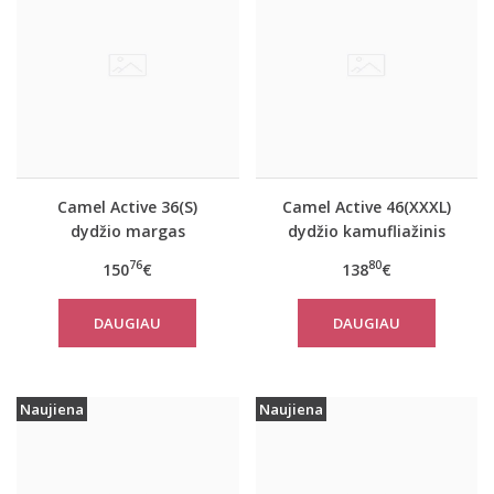
Camel Active 36(S)
Camel Active 46(XXXL)
dydžio margas
dydžio kamufliažinis
moteriškas rudeninis
moteriškas paltas
76
80
150
€
138
€
paltas 310320 2501
310780
DAUGIAU
DAUGIAU
Naujiena
Naujiena