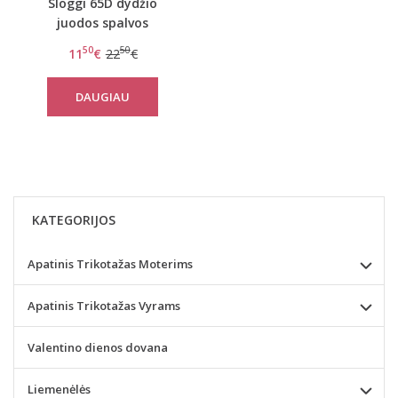
Sloggi 65D dydžio
juodos spalvos
liemenėlė Wow lace WHP
50
50
11
€
22
€
DAUGIAU
KATEGORIJOS
Apatinis Trikotažas Moterims
Apatinis Trikotažas Vyrams
Valentino dienos dovana
Liemenėlės