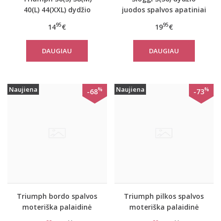
40(L) 44(XXL) dydžio
juodos spalvos apatiniai
šviesiai pilkos spalvos
marškinėliai EverNew
95
95
14
€
19
€
medvilninė miego
Shirt 01
palaidinė Mix Match
DAUGIAU
DAUGIAU
TOP SSL 01 X
Naujiena
Naujiena
%
%
-68
-73
Triumph bordo spalvos
Triumph pilkos spalvos
moteriška palaidinė
moteriška palaidinė
Flex Smart TOP LSL EX
Flex Smart TOP LSL EX