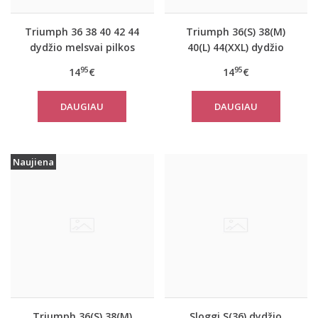
Triumph 36 38 40 42 44
Triumph 36(S) 38(M)
dydžio melsvai pilkos
40(L) 44(XXL) dydžio
spalvos moteriška
koralo spalvos
95
95
14
€
14
€
medvilninė miego
moteriška medvilninė
palaidinė Mix Match LSL
miego palaidinė Mix
DAUGIAU
DAUGIAU
TOP Buttons
Match TOP SSL 01 X
Naujiena
Triumph 36(S) 38(M)
Sloggi S(36) dydžio