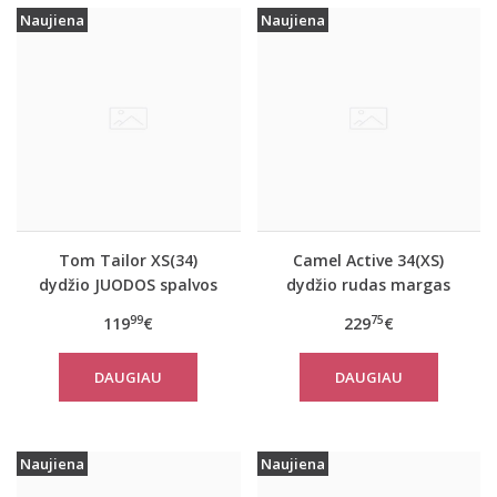
Naujiena
Naujiena
Tom Tailor XS(34)
Camel Active 34(XS)
dydžio JUODOS spalvos
dydžio rudas margas
moteriškas rudeninis
moteriškas rudeninis
99
75
119
€
229
€
paltas Tom Tailor
paltas 310050 6F32
29999
DAUGIAU
DAUGIAU
Naujiena
Naujiena