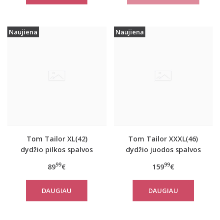
Naujiena
Naujiena
Tom Tailor XL(42)
Tom Tailor XXXL(46)
dydžio pilkos spalvos
dydžio juodos spalvos
moteriškas rudeninis
šilta moteriška striukė
99
99
89
€
159
€
paltas Tom Tailor
žiemai Tom Tailor
10367
14482
DAUGIAU
DAUGIAU