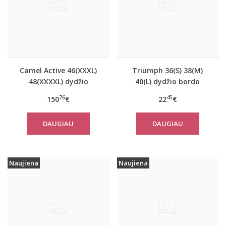
Camel Active 46(XXXL)
Triumph 36(S) 38(M)
48(XXXXL) dydžio
40(L) dydžio bordo
tamsiai mėlynos
spalvos miego/namų
76
45
150
€
22
€
spalvos moteriškas
palaidinė Climate
paltas 310760
Control LSL Top Turtle
DAUGIAU
DAUGIAU
Neck
Naujiena
Naujiena