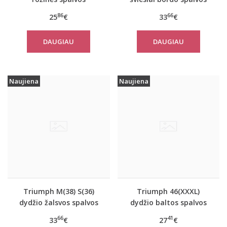
sportiniai apatiniai
sportiniai apatiniai
86
66
25
€
33
€
marškinėliai women
marškinėliai women
move FLEX Tank
move FLOW Tank Top
DAUGIAU
DAUGIAU
Naujiena
Naujiena
Triumph M(38) S(36)
Triumph 46(XXXL)
dydžio žalsvos spalvos
dydžio baltos spalvos
sportiniai apatiniai
moteriški medvilniniai
66
41
33
€
27
€
marškinėliai women
marškinėliai Yselle