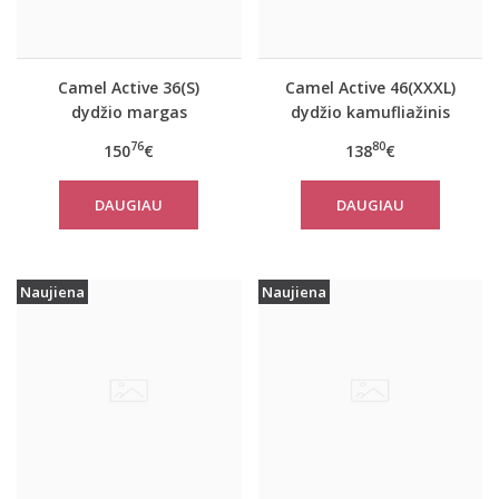
Camel Active 36(S)
Camel Active 46(XXXL)
dydžio margas
dydžio kamufliažinis
moteriškas rudeninis
moteriškas paltas
76
80
150
€
138
€
paltas 310320 2501
310780
DAUGIAU
DAUGIAU
Naujiena
Naujiena