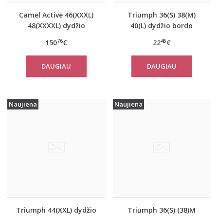
Camel Active 46(XXXL)
Triumph 36(S) 38(M)
48(XXXXL) dydžio
40(L) dydžio bordo
tamsiai mėlynos
spalvos miego/namų
76
45
150
€
22
€
spalvos moteriškas
palaidinė Climate
paltas 310760
Control LSL Top Turtle
DAUGIAU
DAUGIAU
Neck
Naujiena
Naujiena
Triumph 44(XXL) dydžio
Triumph 36(S) (38)M