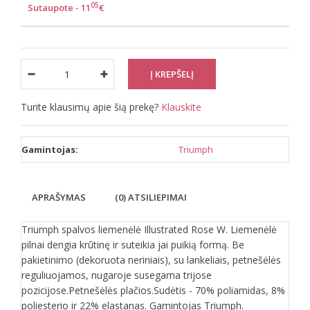
05
Sutaupote - 11
€
Turite klausimų apie šią prekę?
Klauskite
Gamintojas:
Triumph
APRAŠYMAS
(0) ATSILIEPIMAI
Triumph spalvos liemenėlė Illustrated Rose W. Liemenėlė
pilnai dengia krūtinę ir suteikia jai puikią formą. Be
pakietinimo (dekoruota neriniais), su lankeliais, petnešėlės
reguliuojamos, nugaroje susegama trijose
pozicijose.Petnešėlės plačios.Sudėtis - 70% poliamidas, 8%
poliesterio ir 22% elastanas. Gamintojas Triumph.