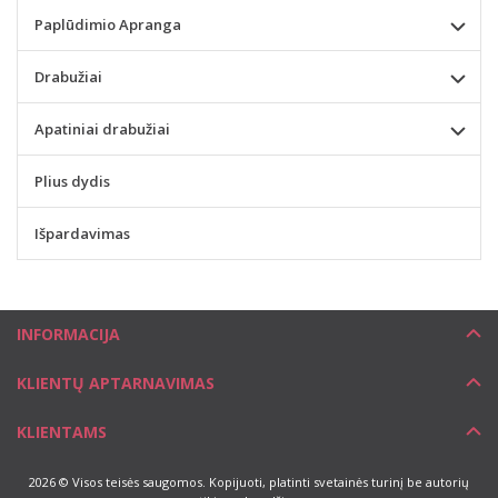
Paplūdimio Apranga
Drabužiai
Apatiniai drabužiai
Plius dydis
Išpardavimas
INFORMACIJA
KLIENTŲ APTARNAVIMAS
KLIENTAMS
2026 © Visos teisės saugomos. Kopijuoti, platinti svetainės turinį be autorių