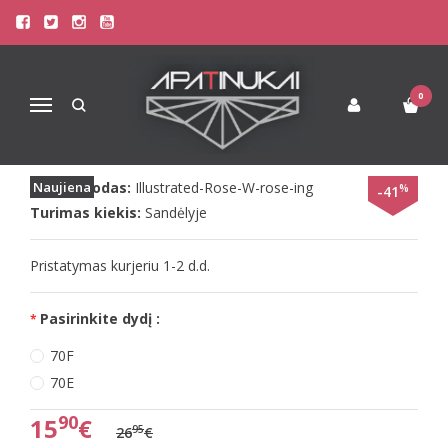
Pagrindinis
Liemenėlės
Stringai moterims
Triumph Liemenėlės
Triumph spalvos liemenėlė Illustrated Rose W
TRIUMPH SPALVOS LIEMENĖLĖ
0
Navigacija
ILLUSTRATED ROSE W
Prekės kodas:
Naujiena
Illustrated-Rose-W-rose-ing
%
-41
Turimas kiekis:
Sandėlyje
Pristatymas kurjeriu 1-2 d.d.
Pasirinkite dydį :
70F
70E
90
15
€
95
26
€