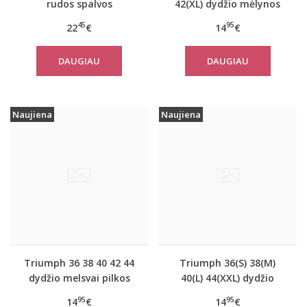
rudos spalvos
42(XL) dydžio mėlynos
miego/namų palaidinė
spalvos moteriška
45
95
22
€
14
€
Climate Control LSL Top
medvilninė miego
Turtle Neck
palaidinė Mix Match
DAUGIAU
DAUGIAU
TOP SSL 01 X
Naujiena
Naujiena
Triumph 36 38 40 42 44
Triumph 36(S) 38(M)
dydžio melsvai pilkos
40(L) 44(XXL) dydžio
spalvos moteriška
koralo spalvos
95
95
14
€
14
€