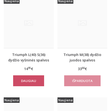
Naujiena
Naujiena
Triumph L(40) S(36)
Triumph M(38) dydžio
dydžio vyšninės spalvos
juodos spalvos
apatiniai marškinėliai
sportiniai apatiniai
95
66
14
€
33
€
EverNew SH01
marškinėliai women
move FLOW Tank Top
DAUGIAU
Naujiena
Naujiena