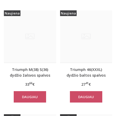
Naujiena
Naujiena
Triumph M(38) S(36)
Triumph 46(XXXL)
dydžio žalsvos spalvos
dydžio baltos spalvos
sportiniai apatiniai
moteriški medvilniniai
66
41
33
€
27
€
marškinėliai women
marškinėliai Yselle
move FLOW Tank Top
Basics Shirt03 2P
DAUGIAU
DAUGIAU