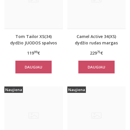
Tom Tailor XS(34)
Camel Active 34(XS)
dydžio JUODOS spalvos
dydžio rudas margas
moteriškas rudeninis
moteriškas rudeninis
99
75
119
€
229
€
paltas Tom Tailor
paltas 310050 6F32
29999
DAUGIAU
DAUGIAU
Naujiena
Naujiena