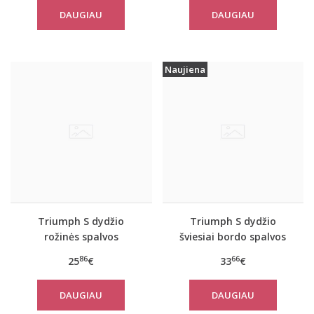
Pure Shirt 02
move FLOW LIGHT Tank
DAUGIAU
DAUGIAU
Top
Naujiena
Triumph S dydžio
Triumph S dydžio
rožinės spalvos
šviesiai bordo spalvos
sportiniai apatiniai
sportiniai apatiniai
86
66
25
€
33
€
marškinėliai women
marškinėliai women
move FLEX Tank
move FLOW Tank Top
DAUGIAU
DAUGIAU