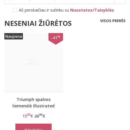
Aš perskaičiau ir sutinku su
Nuostatos/Taisyklės
VISOS PREKĖS
NESENIAI ŽIŪRĖTOS
Naujiena
%
-41
Triumph spalvos
liemenėlė Illustrated
Rose W
90
95
15
€
26
€
DAUGIAU