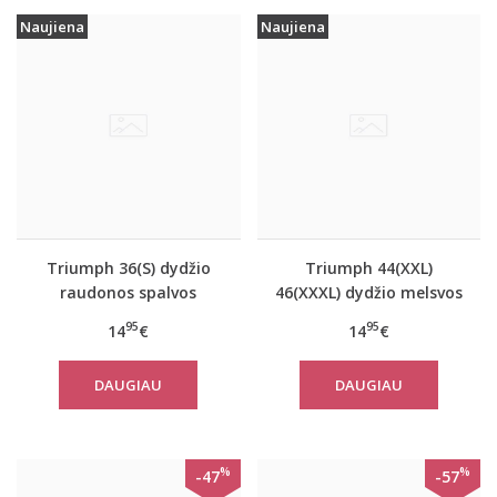
Naujiena
Naujiena
Triumph 36(S) dydžio
Triumph 44(XXL)
raudonos spalvos
46(XXXL) dydžio melsvos
moteriška medvilninė
spalvos moteriška
95
95
14
€
14
€
miego palaidinė Mix
medvilninė miego
Match LSL TOP 02
palaidinė Mix Match LSL
DAUGIAU
DAUGIAU
TOP Chest Pocket 01
%
%
-47
-57