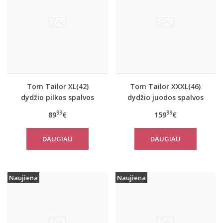
Tom Tailor XL(42)
Tom Tailor XXXL(46)
dydžio pilkos spalvos
dydžio juodos spalvos
moteriškas rudeninis
šilta moteriška striukė
99
99
89
€
159
€
paltas Tom Tailor
žiemai Tom Tailor
10367
14482
DAUGIAU
DAUGIAU
Naujiena
Naujiena