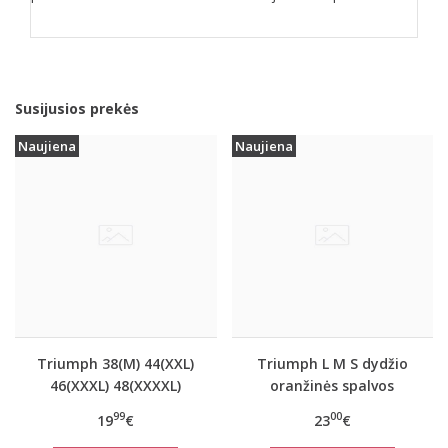
Susijusios prekės
Naujiena
Naujiena
Triumph 38(M) 44(XXL)
Triumph L M S dydžio
46(XXXL) 48(XXXXL)
oranžinės spalvos
dydžio oranžinės
sportiniai apatiniai
99
00
19
€
23
€
spalvos marškinėliai Be
marškinėliai women