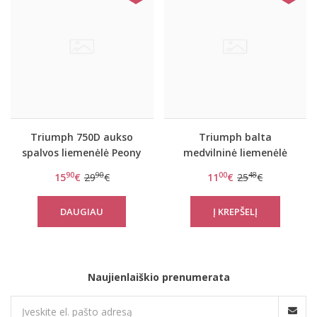
Triumph 750D aukso
Triumph balta
spalvos liemenėlė Peony
medvilninė liemenėlė
Florale WP
Elleen N
90
90
00
48
15
€
29
€
11
€
25
€
DAUGIAU
Naujienlaiškio prenumerata