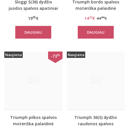
Sloggi S(36) dydžio
Triumph bordo spalvos
juodos spalvos apatiniai
moteriška palaidinė
marškinėliai EverNew
Flex Smart TOP LSL EX
95
22
44
19
€
14
€
44
€
Shirt 01
DAUGIAU
DAUGIAU
Naujiena
Naujiena
%
-73
Triumph pilkos spalvos
Triumph 36(S) dydžio
moteriška palaidinė
raudonos spalvos