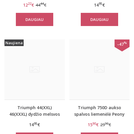
Flex Smart TOP LSL EX
moteriška medvilninė
22
44
95
12
€
44
€
14
€
miego palaidinė Mix
Match LSL TOP 02
DAUGIAU
DAUGIAU
Naujiena
%
-47
Triumph 44(XXL)
Triumph 750D aukso
46(XXXL) dydžio melsvos
spalvos liemenėlė Peony
spalvos moteriška
Florale WP
95
90
90
14
€
15
€
29
€
medvilninė miego
palaidinė Mix Match LSL