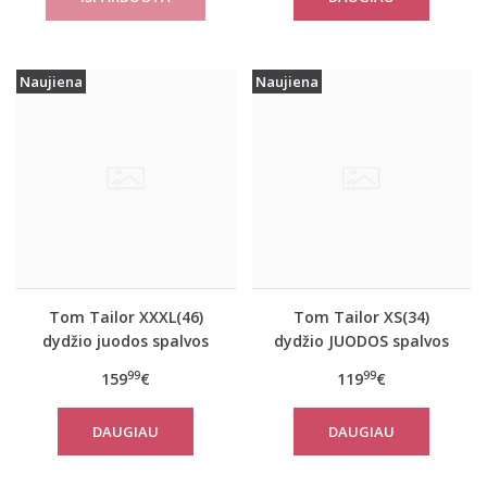
Naujiena
Naujiena
Tom Tailor XXXL(46)
Tom Tailor XS(34)
dydžio juodos spalvos
dydžio JUODOS spalvos
šilta moteriška striukė
moteriškas rudeninis
99
99
159
€
119
€
žiemai Tom Tailor
paltas Tom Tailor
14482
29999
DAUGIAU
DAUGIAU