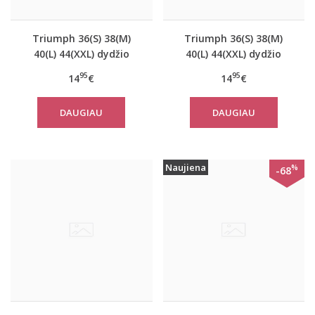
Triumph 36(S) 38(M)
Triumph 36(S) 38(M)
40(L) 44(XXL) dydžio
40(L) 44(XXL) dydžio
koralo spalvos
šviesiai pilkos spalvos
95
95
14
€
14
€
moteriška medvilninė
medvilninė miego
miego palaidinė Mix
palaidinė Mix Match
DAUGIAU
DAUGIAU
Match TOP SSL 01 X
TOP SSL 01 X
Naujiena
%
-68