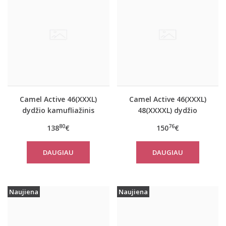
Camel Active 46(XXXL)
Camel Active 46(XXXL)
dydžio kamufliažinis
48(XXXXL) dydžio
moteriškas paltas
tamsiai mėlynos
80
76
138
€
150
€
310780
spalvos moteriškas
paltas 310760
DAUGIAU
DAUGIAU
Naujiena
Naujiena