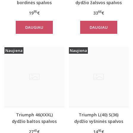
bordinės spalvos
dydžio žalsvos spalvos
apatiniai marškinėliai
sportiniai apatiniai
95
66
19
€
33
€
EverNew Shirt 01
marškinėliai women
move FLOW Tank Top
DAUGIAU
DAUGIAU
Naujiena
Naujiena
Triumph 46(XXXL)
Triumph L(40) S(36)
dydžio baltos spalvos
dydžio vyšninės spalvos
moteriški medvilniniai
apatiniai marškinėliai
41
95
27
€
14
€