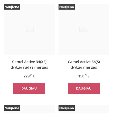
Naujiena
Naujiena
Camel Active 34(XS)
Camel Active 36(S)
dydžio rudas margas
dydžio margas
moteriškas rudeninis
moteriškas rudeninis
75
76
229
€
150
€
paltas 310050 6F32
paltas 310320 2501
DAUGIAU
DAUGIAU
Naujiena
Naujiena