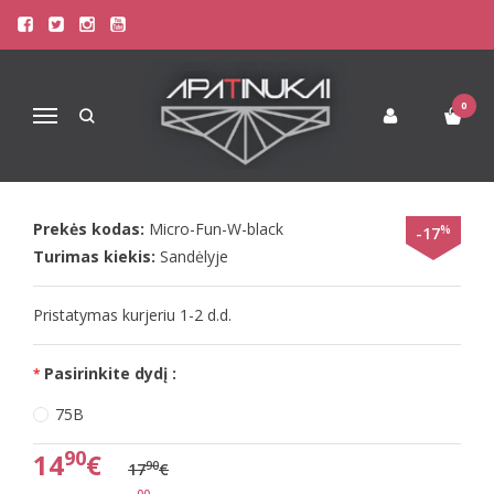
Pagrindinis
Liemenėlės
Stringai moterims
Triumph Liemenėlės
Triumph 70C juodos spalvos liemenėlė Micro Fun N
0
Navigacija
TRIUMPH 70C JUODOS SPALVOS
LIEMENĖLĖ MICRO FUN N
Prekės kodas:
Micro-Fun-W-black
%
-17
Turimas kiekis:
Sandėlyje
Pristatymas kurjeriu 1-2 d.d.
Pasirinkite dydį :
75B
90
14
€
90
17
€