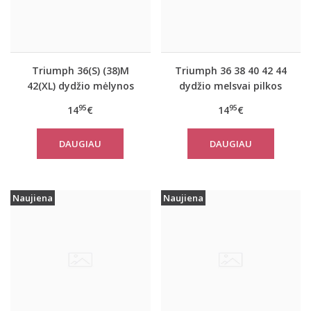
Triumph 36(S) (38)M
Triumph 36 38 40 42 44
42(XL) dydžio mėlynos
dydžio melsvai pilkos
spalvos moteriška
spalvos moteriška
95
95
14
€
14
€
medvilninė miego
medvilninė miego
palaidinė Mix Match
palaidinė Mix Match LSL
DAUGIAU
DAUGIAU
TOP SSL 01 X
TOP Buttons
Naujiena
Naujiena