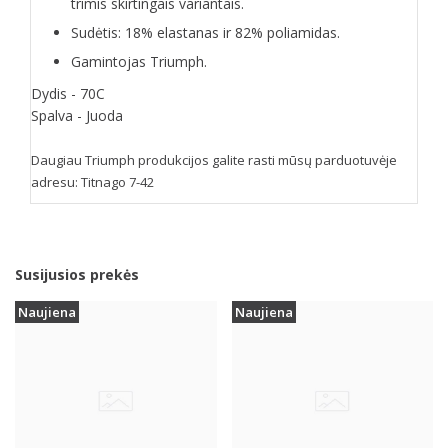
trimis skirtingais variantais.
Sudėtis: 18% elastanas ir 82% poliamidas.
Gamintojas Triumph.
Dydis - 70C
Spalva - Juoda
Daugiau Triumph produkcijos galite rasti mūsų parduotuvėje
adresu: Titnago 7-42
Susijusios prekės
Naujiena
Naujiena