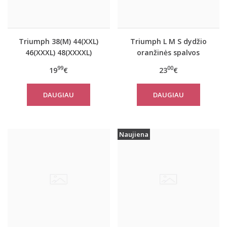
Triumph 38(M) 44(XXL)
Triumph L M S dydžio
46(XXXL) 48(XXXXL)
oranžinės spalvos
dydžio oranžinės
sportiniai apatiniai
99
00
19
€
23
€
spalvos marškinėliai Be
marškinėliai women
Pure Shirt 02
move FLOW LIGHT Tank
DAUGIAU
DAUGIAU
Top
Naujiena