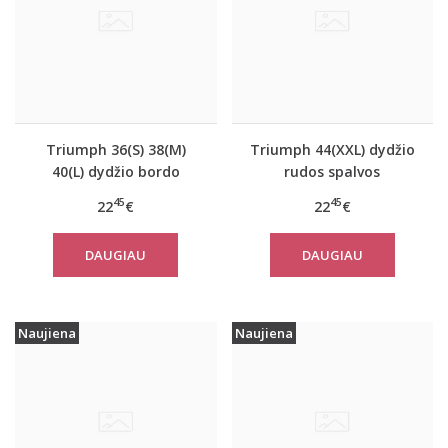
Triumph 36(S) 38(M)
Triumph 44(XXL) dydžio
40(L) dydžio bordo
rudos spalvos
spalvos miego/namų
miego/namų palaidinė
45
45
22
€
22
€
palaidinė Climate
Climate Control LSL Top
Control LSL Top Turtle
Turtle Neck
DAUGIAU
DAUGIAU
Neck
Naujiena
Naujiena