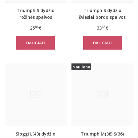
Triumph S dydžio
Triumph S dydžio
rožinės spalvos
šviesiai bordo spalvos
sportiniai apatiniai
sportiniai apatiniai
86
66
25
€
33
€
marškinėliai women
marškinėliai women
move FLEX Tank
move FLOW Tank Top
DAUGIAU
DAUGIAU
Naujiena
Sloggi L(40) dydžio
Triumph M(38) S(36)