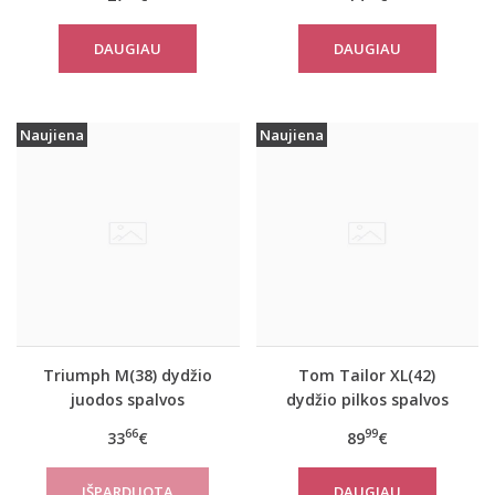
marškinėliai Yselle
EverNew SH01
Basics Shirt03 2P
DAUGIAU
DAUGIAU
Naujiena
Naujiena
Triumph M(38) dydžio
Tom Tailor XL(42)
juodos spalvos
dydžio pilkos spalvos
sportiniai apatiniai
moteriškas rudeninis
66
99
33
€
89
€
marškinėliai women
paltas Tom Tailor
move FLOW Tank Top
10367
DAUGIAU