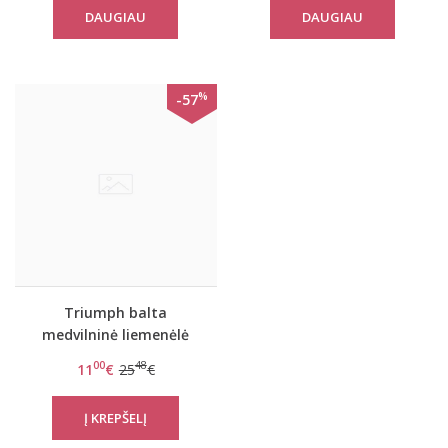
DAUGIAU
DAUGIAU
TOP Chest Pocket 01
%
-57
Triumph balta
medvilninė liemenėlė
Elleen N
00
48
11
€
25
€