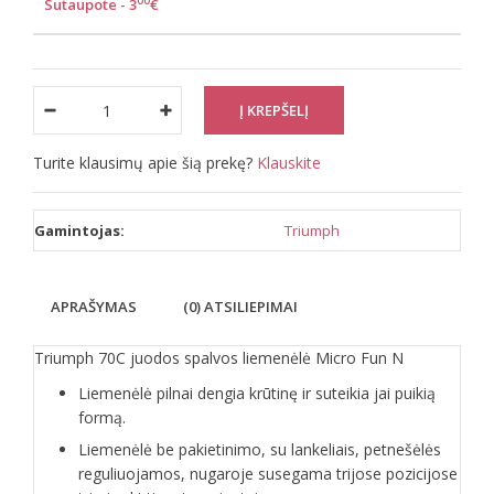
00
Sutaupote - 3
€
Turite klausimų apie šią prekę?
Klauskite
Gamintojas:
Triumph
APRAŠYMAS
(0) ATSILIEPIMAI
Triumph 70C juodos spalvos liemenėlė Micro Fun N
Liemenėlė pilnai dengia krūtinę ir suteikia jai puikią
formą.
Liemenėlė be pakietinimo, su lankeliais, petnešėlės
reguliuojamos, nugaroje susegama trijose pozicijose