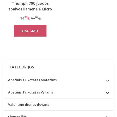
Triumph 70C juodos
spalvos liemenėlė Micro
Fun N
90
90
14
€
17
€
DAUGIAU
KATEGORIJOS
Apatinis Trikotažas Moterims
Apatinis Trikotažas Vyrams
Valentino dienos dovana
Liemenėlės