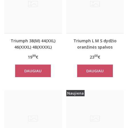
Triumph 38(M) 44(XXL)
Triumph L M S dydžio
46(XXXL) 48(XXXXL)
oranžinės spalvos
dydžio oranžinės
sportiniai apatiniai
99
00
19
€
23
€
spalvos marškinėliai Be
marškinėliai women
Pure Shirt 02
move FLOW LIGHT Tank
DAUGIAU
DAUGIAU
Top
Naujiena