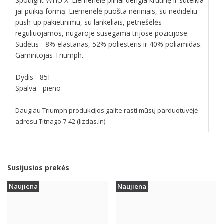
Spotlight WHU X. Liemenėlė pilnai dengia krūtinę ir suteikia
jai puikią formą. Liemenėlė puošta nėriniais, su nedideliu
push-up pakietinimu, su lankeliais, petnešėlės
reguliuojamos, nugaroje susegama trijose pozicijose.
Sudėtis - 8% elastanas, 52% poliesteris ir 40% poliamidas.
Gamintojas Triumph.
Dydis - 85F
Spalva - pieno
Daugiau Triumph produkcijos galite rasti mūsų parduotuvėjė
adresu Titnago 7-42 (lizdas.in).
Susijusios prekės
Naujiena
Naujiena