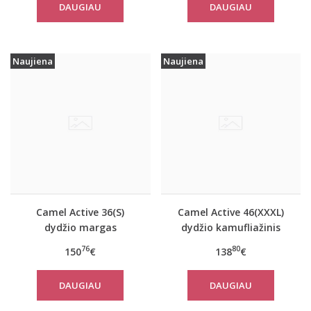
DAUGIAU
DAUGIAU
Naujiena
Naujiena
Camel Active 36(S)
Camel Active 46(XXXL)
dydžio margas
dydžio kamufliažinis
moteriškas rudeninis
moteriškas paltas
76
80
150
€
138
€
paltas 310320 2501
310780
DAUGIAU
DAUGIAU