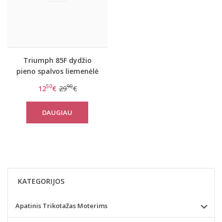
Triumph 85F dydžio
pieno spalvos liemenėlė
Sexy Angel Spotlight
50
90
12
€
29
€
WHU X
DAUGIAU
KATEGORIJOS
Apatinis Trikotažas Moterims