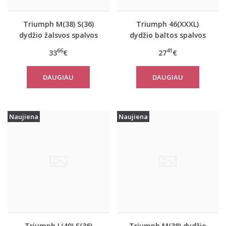
Triumph M(38) S(36)
Triumph 46(XXXL)
dydžio žalsvos spalvos
dydžio baltos spalvos
sportiniai apatiniai
moteriški medvilniniai
66
41
33
€
27
€
marškinėliai women
marškinėliai Yselle
move FLOW Tank Top
Basics Shirt03 2P
DAUGIAU
DAUGIAU
Naujiena
Naujiena
Triumph L(40) S(36)
Triumph M(38) dydžio