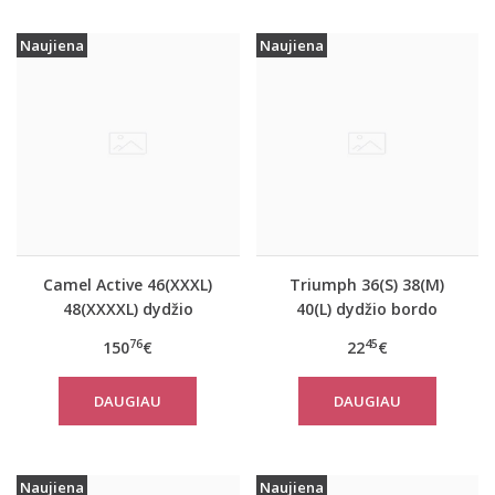
Naujiena
Naujiena
Camel Active 46(XXXL)
Triumph 36(S) 38(M)
48(XXXXL) dydžio
40(L) dydžio bordo
tamsiai mėlynos
spalvos miego/namų
76
45
150
€
22
€
spalvos moteriškas
palaidinė Climate
paltas 310760
Control LSL Top Turtle
DAUGIAU
DAUGIAU
Neck
Naujiena
Naujiena