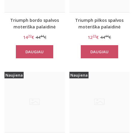
Triumph bordo spalvos
Triumph pilkos spalvos
moteriška palaidinė
moteriška palaidinė
Flex Smart TOP LSL EX
Flex Smart TOP LSL EX
22
44
22
44
14
€
44
€
12
€
44
€
DAUGIAU
DAUGIAU
Naujiena
Naujiena