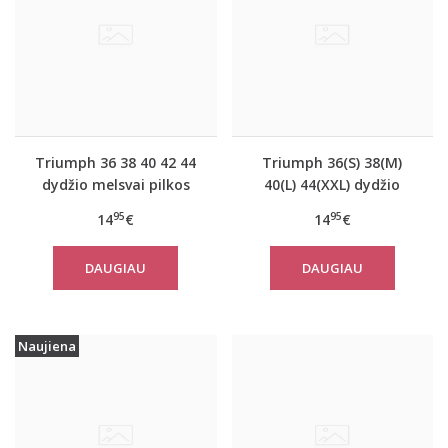
Triumph 36 38 40 42 44
Triumph 36(S) 38(M)
dydžio melsvai pilkos
40(L) 44(XXL) dydžio
spalvos moteriška
koralo spalvos
95
95
14
€
14
€
medvilninė miego
moteriška medvilninė
palaidinė Mix Match LSL
miego palaidinė Mix
DAUGIAU
DAUGIAU
TOP Buttons
Match TOP SSL 01 X
Naujiena