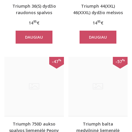
Triumph 36(S) dydžio
Triumph 44(XXL)
raudonos spalvos
46(XXXL) dydžio melsvos
moteriška medvilninė
spalvos moteriška
95
95
14
€
14
€
miego palaidinė Mix
medvilninė miego
Match LSL TOP 02
palaidinė Mix Match LSL
DAUGIAU
DAUGIAU
TOP Chest Pocket 01
%
%
-47
-57
Triumph 750D aukso
Triumph balta
spalvos liemenėlė Peony
medvilninė liemenėlė