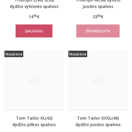
dydžio vyšninės spalvos
juodos spalvos
apatiniai marškinėliai
sportiniai apatiniai
95
66
14
€
33
€
EverNew SH01
marškinėliai women
move FLOW Tank Top
DAUGIAU
Naujiena
Naujiena
Tom Tailor XL(42)
Tom Tailor XXXL(46)
dydžio pilkos spalvos
dydžio juodos spalvos
moteriškas rudeninis
šilta moteriška striukė