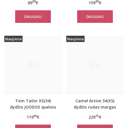
99
99
89
€
159
€
paltas Tom Tailor
žiemai Tom Tailor
10367
14482
DAUGIAU
DAUGIAU
Naujiena
Naujiena
Tom Tailor XS(34)
Camel Active 34(XS)
dydžio JUODOS spalvos
dydžio rudas margas
moteriškas rudeninis
moteriškas rudeninis
99
75
119
€
229
€
paltas Tom Tailor
paltas 310050 6F32
29999