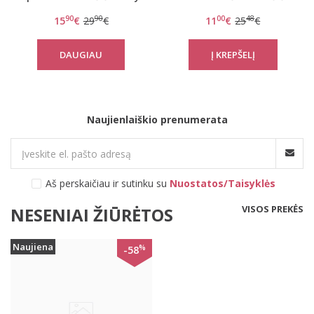
Florale WP
Elleen N
90
90
00
48
15
€
29
€
11
€
25
€
DAUGIAU
Naujienlaiškio prenumerata
Aš perskaičiau ir sutinku su
Nuostatos/Taisyklės
VISOS PREKĖS
NESENIAI ŽIŪRĖTOS
Naujiena
%
-58