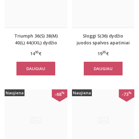
Triumph 36(S) 38(M)
Sloggi S(36) dydžio
40(L) 44(XXL) dydžio
juodos spalvos apatiniai
šviesiai pilkos spalvos
marškinėliai EverNew
95
95
14
€
19
€
medvilninė miego
Shirt 01
palaidinė Mix Match
DAUGIAU
DAUGIAU
TOP SSL 01 X
Naujiena
Naujiena
%
%
-68
-73