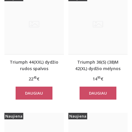
Triumph 44(XXL) dydžio
Triumph 36(S) (38)M
rudos spalvos
42(XL) dydžio mėlynos
miego/namų palaidinė
spalvos moteriška
45
95
22
€
14
€
Climate Control LSL Top
medvilninė miego
Turtle Neck
palaidinė Mix Match
DAUGIAU
DAUGIAU
TOP SSL 01 X
Naujiena
Naujiena