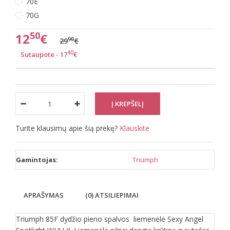
70E
70G
50
12
€
90
29
€
40
Sutaupote - 17
€
Turite klausimų apie šią prekę?
Klauskite
Gamintojas:
Triumph
APRAŠYMAS
(0) ATSILIEPIMAI
Triumph 85F dydžio pieno spalvos liemenėlė Sexy Angel