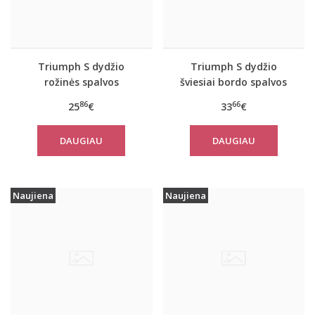
Triumph S dydžio
Triumph S dydžio
rožinės spalvos
šviesiai bordo spalvos
sportiniai apatiniai
sportiniai apatiniai
86
66
25
€
33
€
marškinėliai women
marškinėliai women
move FLEX Tank
move FLOW Tank Top
DAUGIAU
DAUGIAU
Naujiena
Naujiena