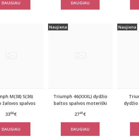
DAUGIAU
DAUGIAU
Top
Naujiena
Naujiena
mph M(38) S(36)
Triumph 46(XXXL) dydžio
Triu
o žalsvos spalvos
baltos spalvos moteriški
dydžio
tiniai apatiniai
medvilniniai marškinėliai
apatin
66
41
33
€
27
€
kinėliai women
Yselle Basics Shirt03 2P
E
 FLOW Tank Top
DAUGIAU
DAUGIAU