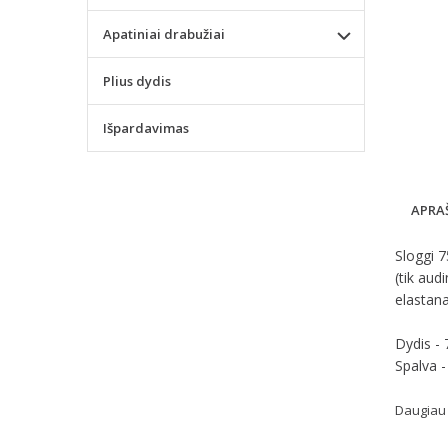
Apatiniai drabužiai
Plius dydis
Išpardavimas
APRA
Sloggi 7
(tik aud
elastan
Dydis -
Spalva -
Daugiau 