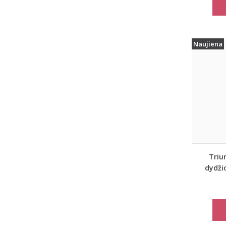
Naujiena
Triu
dydži
spor
marš
move