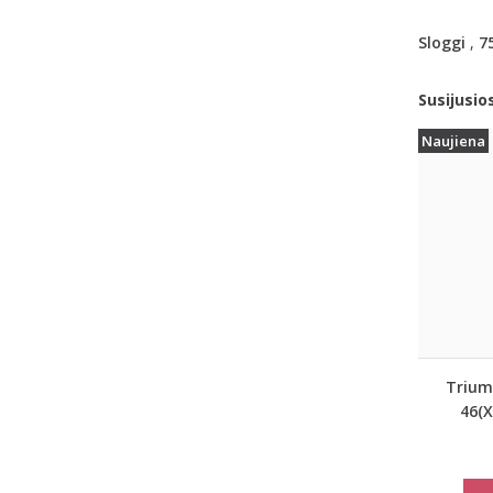
Sloggi
,
7
Susijusio
Naujiena
Trium
46(X
dydžio 
marš