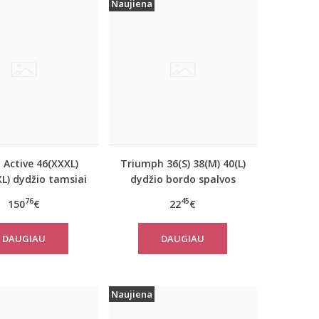
Naujiena
 Active 46(XXXL)
Triumph 36(S) 38(M) 40(L)
L) dydžio tamsiai
dydžio bordo spalvos
ynos spalvos
miego/namų palaidinė
76
45
150
€
22
€
riškas paltas
Climate Control LSL Top
310760
Turtle Neck
DAUGIAU
DAUGIAU
Naujiena