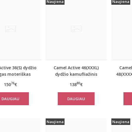
Naujiena
Naujiena
ctive 36(S) dydžio
Camel Active 46(XXXL)
Camel
as moteriškas
dydžio kamufliažinis
48(XXXX
nis paltas 310320
moteriškas paltas
mėl
76
80
150
€
138
€
2501
310780
mote
DAUGIAU
DAUGIAU
Naujiena
Naujiena