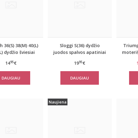
 36(S) 38(M) 40(L)
Sloggi S(36) dydžio
Triump
) dydžio šviesiai
juodos spalvos apatiniai
moteriš
spalvos medvilninė
marškinėliai EverNew
Sma
95
95
14
€
19
€
o palaidinė Mix
Shirt 01
h TOP SSL 01 X
DAUGIAU
DAUGIAU
Naujiena