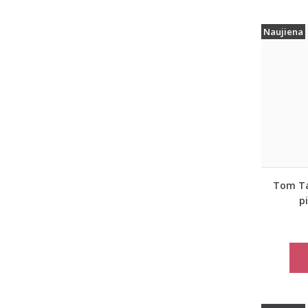
Naujiena
Tom Tai
p
moter
paltas