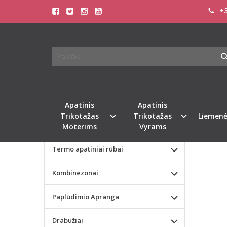
+3
Pagrindinis
KATEGORIJOS
SLOGG
Apatinis Trikotažas Moterims
Apatinis Trikotažas Vyrams
Valentino dienos dovana
Apatinis
Apatinis
Trikotažas
Trikotažas
Liemenė
Liemenėlės
Moterims
Vyrams
Termo apatiniai rūbai
Kombinezonai
Paplūdimio Apranga
Drabužiai