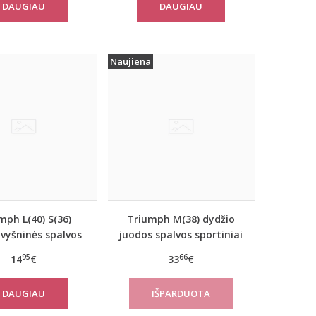
DAUGIAU
DAUGIAU
Naujiena
mph L(40) S(36)
Triumph M(38) dydžio
 vyšninės spalvos
juodos spalvos sportiniai
iai marškinėliai
apatiniai marškinėliai
95
66
14
€
33
€
verNew SH01
women move FLOW Tank
Top
DAUGIAU