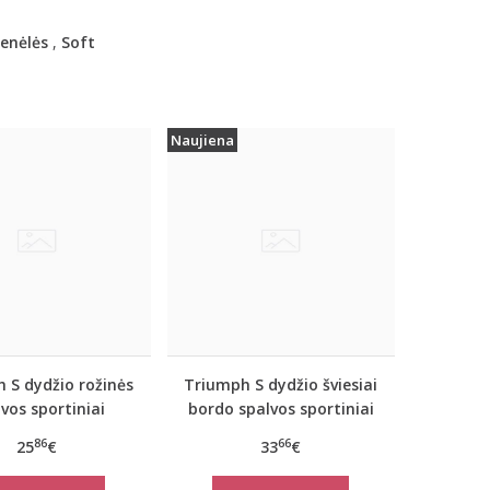
enėlės
,
Soft
Naujiena
 S dydžio rožinės
Triumph S dydžio šviesiai
vos sportiniai
bordo spalvos sportiniai
iai marškinėliai
apatiniai marškinėliai
86
66
25
€
33
€
 move FLEX Tank
women move FLOW Tank
Top