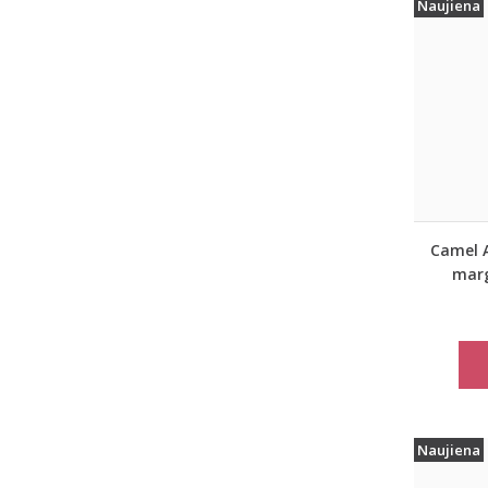
Naujiena
Camel A
marg
rudeni
Naujiena