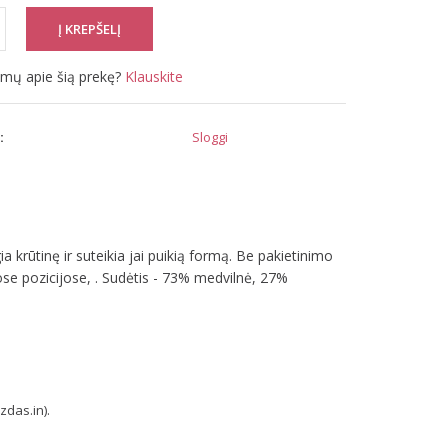
simų apie šią prekę?
Klauskite
:
Sloggi
krūtinę ir suteikia jai puikią formą. Be pakietinimo
ose pozicijose, . Sudėtis - 73% medvilnė, 27%
zdas.in).