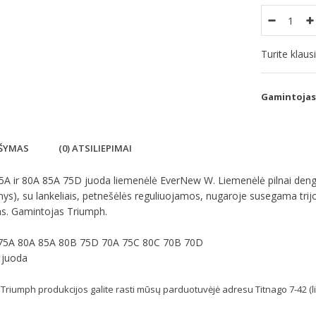
Turite klau
Gamintojas
ŠYMAS
(0) ATSILIEPIMAI
5A ir 80A 85A 75D juoda liemenėlė EverNew W. Liemenėlė pilnai dengia 
inys), su lankeliais, petnešėlės reguliuojamos, nugaroje susegama trij
as. Gamintojas Triumph.
 75A 80A 85A 80B 75D 70A 75C 80C 70B 70D
 juoda
Triumph produkcijos galite rasti mūsų parduotuvėjė adresu Titnago 7-42 (li