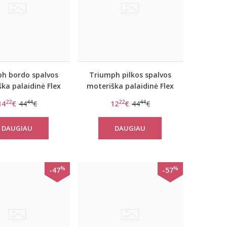
h bordo spalvos
Triumph pilkos spalvos
ka palaidinė Flex
moteriška palaidinė Flex
rt TOP LSL EX
Smart TOP LSL EX
22
44
22
44
14
€
44
€
12
€
44
€
DAUGIAU
DAUGIAU
%
%
-47
-57