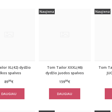
Naujiena
Naujiena
lor XL(42) dydžio
Tom Tailor XXXL(46)
Tom Tai
ilkos spalvos
dydžio juodos spalvos
JU
iškas rudeninis
šilta moteriška striukė
moter
99
99
89
€
159
€
 Tom Tailor 10367
žiemai Tom Tailor 14482
paltas
DAUGIAU
DAUGIAU