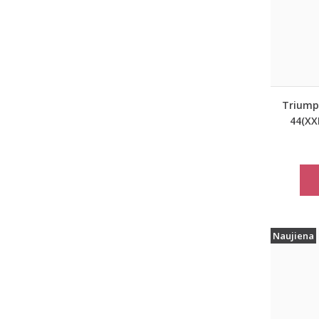
Triumph
44(XXL
pilkos 
mieg
Matc
Naujiena