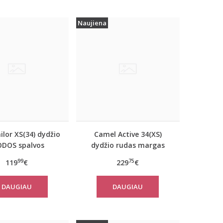
Naujiena
lor XS(34) dydžio
Camel Active 34(XS)
ODOS spalvos
dydžio rudas margas
iškas rudeninis
moteriškas rudeninis
99
75
119
€
229
€
 Tom Tailor 29999
paltas 310050 6F32
DAUGIAU
DAUGIAU