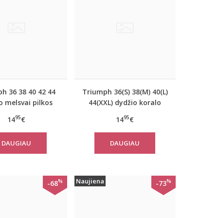
h 36 38 40 42 44
Triumph 36(S) 38(M) 40(L)
o melsvai pilkos
44(XXL) dydžio koralo
vos moteriška
spalvos moteriška
95
95
14
€
14
€
vilninė miego
medvilninė miego
inė Mix Match LSL
palaidinė Mix Match TOP
DAUGIAU
DAUGIAU
OP Buttons
SSL 01 X
Naujiena
%
%
-68
-73