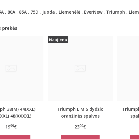
5A
,
80A
,
85A
,
75D
,
Juoda
,
Liemenėlė
,
EverNew
,
Triumph
,
Liem
s prekės
Naujiena
ph 38(M) 44(XXL)
Triumph L M S dydžio
Triumph
XXL) 48(XXXXL)
oranžinės spalvos
spal
oranžinės spalvos
sportiniai apatiniai
apatin
99
00
19
€
23
€
kinėliai Be Pure
marškinėliai women
women
Shirt 02
move FLOW LIGHT Tank