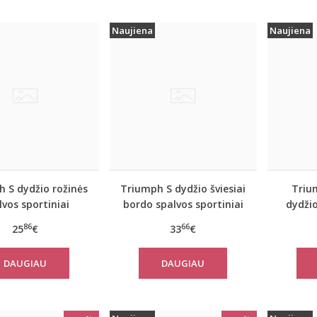
Naujiena
Naujiena
 S dydžio rožinės
Triumph S dydžio šviesiai
Triu
lvos sportiniai
bordo spalvos sportiniai
dydžio
niai marškinėliai
apatiniai marškinėliai
sport
86
66
25
€
33
€
 move FLEX Tank
women move FLOW Tank
marš
Top
move
DAUGIAU
DAUGIAU