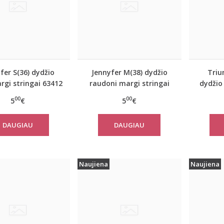
fer S(36) dydžio
Jennyfer M(38) dydžio
Triu
argi stringai 63412
raudoni margi stringai
dydžio
63411
apatin
00
00
5
€
5
€
E
DAUGIAU
DAUGIAU
Naujiena
Naujiena