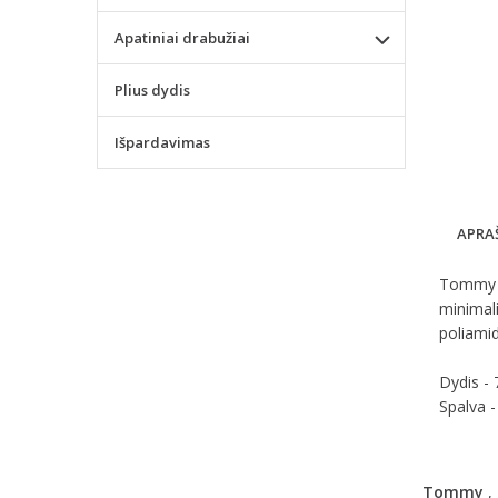
Apatiniai drabužiai
Plius dydis
Išpardavimas
APRA
Tommy Hi
minimali
poliami
Dydis -
Spalva 
Tommy
,