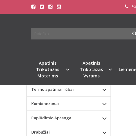
+3
Pagrindinis
KATEGORIJOS
TOMM
Apatinis Trikotažas Moterims
Apatinis Trikotažas Vyrams
Naujie
Valentino dienos dovana
Apatinis
Apatinis
Trikotažas
Trikotažas
Liemenė
Liemenėlės
Moterims
Vyrams
Termo apatiniai rūbai
Kombinezonai
Paplūdimio Apranga
Drabužiai