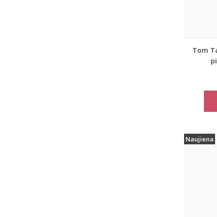
Tom Tai
p
moter
paltas
Naujiena