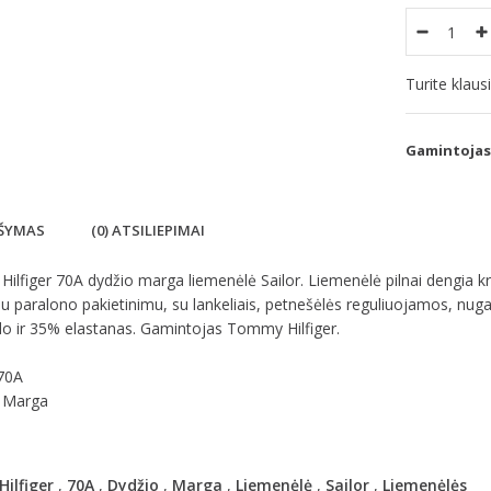
Turite klau
Gamintojas
ŠYMAS
(0) ATSILIEPIMAI
lfiger 70A dydžio marga liemenėlė Sailor. Liemenėlė pilnai dengia krūt
u paralono pakietinimu, su lankeliais, petnešėlės reguliuojamos, nug
do ir 35% elastanas. Gamintojas Tommy Hilfiger.
 70A
- Marga
Hilfiger
,
70A
,
Dydžio
,
Marga
,
Liemenėlė
,
Sailor
,
Liemenėlės