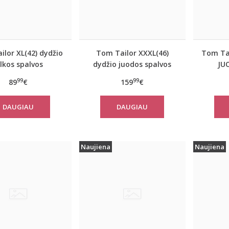
lor XL(42) dydžio
Tom Tailor XXXL(46)
Tom Tai
ilkos spalvos
dydžio juodos spalvos
JU
iškas rudeninis
šilta moteriška striukė
moter
99
99
89
€
159
€
 Tom Tailor 10367
žiemai Tom Tailor 14482
paltas
DAUGIAU
DAUGIAU
Naujiena
Naujiena