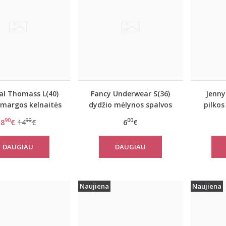
al Thomass L(40)
Fancy Underwear S(36)
Jenny
 margos kelnaitės
dydžio mėlynos spalvos
pilkos
T02820
kelnaitės Hart blue
90
90
00
8
€
14
€
6
€
DAUGIAU
DAUGIAU
Naujiena
Naujiena