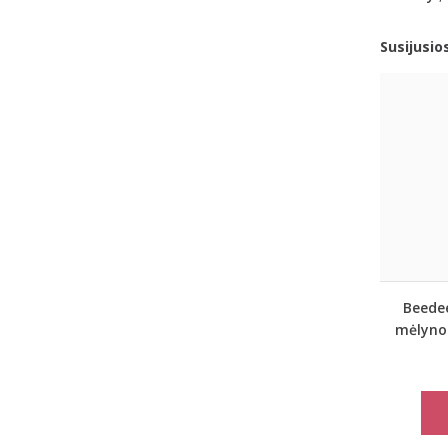
Susijusio
Beedee
mėlynos
moteri