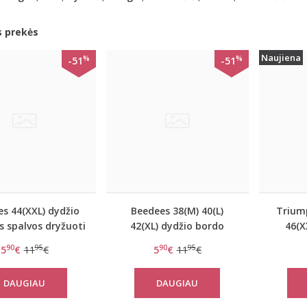
s prekės
Naujiena
%
%
-51
-51
s 44(XXL) dydžio
Beedees 38(M) 40(L)
Trium
 spalvos dryžuoti
42(XL) dydžio bordo
46(X
ški stringai New
spalvos dryžuoti stringai
dydžio 
90
95
90
95
5
€
11
€
5
€
11
€
Day String
New Day String
maršk
DAUGIAU
DAUGIAU