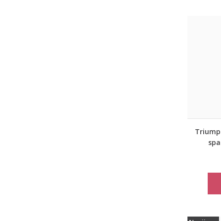
Triumph
spa
apati
women