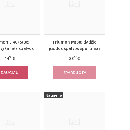
mph L(40) S(36)
Triumph M(38) dydžio
 vyšninės spalvos
juodos spalvos sportiniai
iai marškinėliai
apatiniai marškinėliai
95
66
14
€
33
€
verNew SH01
women move FLOW Tank
Top
DAUGIAU
Naujiena