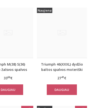
Naujiena
mph M(38) S(36)
Triumph 46(XXXL) dydžio
 žalsvos spalvos
baltos spalvos moteriški
iniai apatiniai
medvilniniai marškinėliai
66
41
33
€
27
€
kinėliai women
Yselle Basics Shirt03 2P
 FLOW Tank Top
DAUGIAU
DAUGIAU