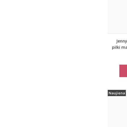
Jenny
pilki m
Naujiena