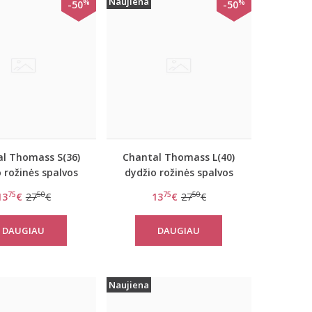
Naujiena
%
%
-50
-50
l Thomass S(36)
Chantal Thomass L(40)
 rožinės spalvos
dydžio rožinės spalvos
tringai 0687
kelnaitės 0688
75
50
75
50
13
€
27
€
13
€
27
€
DAUGIAU
DAUGIAU
Naujiena