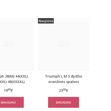
Naujiena
ph 38(M) 44(XXL)
Triumph L M S dydžio
XXL) 48(XXXXL)
oranžinės spalvos
oranžinės spalvos
sportiniai apatiniai
99
00
19
€
23
€
inėliai Be Pure
marškinėliai women
Shirt 02
move FLOW LIGHT Tank
DAUGIAU
DAUGIAU
Top