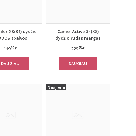
lor XS(34) dydžio
Camel Active 34(XS)
ODOS spalvos
dydžio rudas margas
iškas rudeninis
moteriškas rudeninis
99
75
119
€
229
€
 Tom Tailor 29999
paltas 310050 6F32
DAUGIAU
DAUGIAU
Naujiena