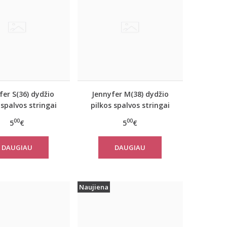
fer S(36) dydžio
Jennyfer M(38) dydžio
 spalvos stringai
pilkos spalvos stringai
63316
63411
00
00
5
€
5
€
DAUGIAU
DAUGIAU
Naujiena