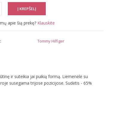
simų apie šią prekę?
Klauskite
:
Tommy Hilfiger
inę ir suteikia jai puikią formą. Liemenėlė su
aroje susegama trijose pozicijose. Sudėtis - 65%