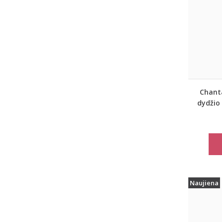
Chant
dydžio
Naujiena