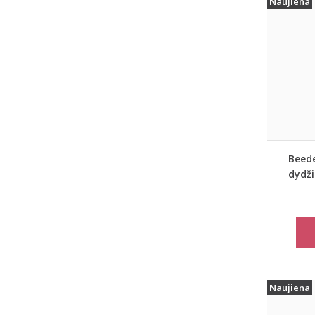
Naujiena
Beede
dydži
lang
BeeCas
Naujiena