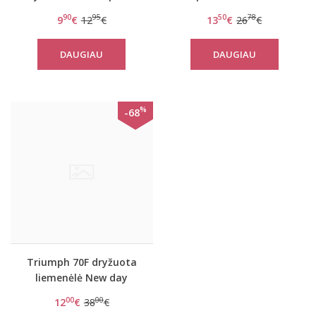
liemenėlė New day WM
BeeHot IA 2160 WDP
90
95
50
78
9
€
12
€
13
€
26
€
DAUGIAU
DAUGIAU
%
-68
Triumph 70F dryžuota
liemenėlė New day
WHPM
00
00
12
€
38
€