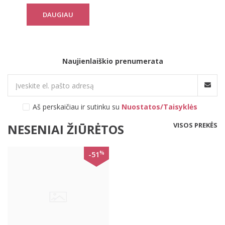
DAUGIAU
Naujienlaiškio prenumerata
Aš perskaičiau ir sutinku su
Nuostatos/Taisyklės
VISOS PREKĖS
NESENIAI ŽIŪRĖTOS
%
-51