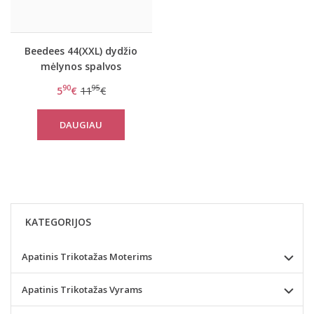
Beedees 44(XXL) dydžio
mėlynos spalvos
dryžuoti moteriški
90
95
5
€
11
€
stringai New Day String
DAUGIAU
KATEGORIJOS
Apatinis Trikotažas Moterims
Apatinis Trikotažas Vyrams