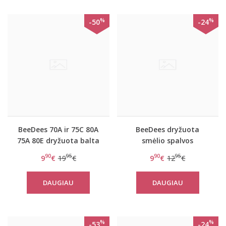
%
%
-50
-24
BeeDees 70A ir 75C 80A
BeeDees dryžuota
75A 80E dryžuota balta
smėlio spalvos
liemenėlė New day
liemenėlė New day WM
90
95
90
95
9
€
19
€
9
€
12
€
WHPM
DAUGIAU
DAUGIAU
%
%
-53
-24