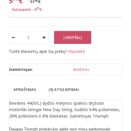
5
€
95
11
€
05
Sutaupote - 6
€
Turite klausimų apie šią prekę?
Klauskite
Gamintojas:
BeeDees
APRAŠYMAS
(0) ATSILIEPIMAI
Beedees 44(XXL) dydžio mėlynos spalvos dryžuoti
moteriški stringai New Day String. Sudėtis 64% poliamidas,
28% poliesteris ir 8% elastanas. Gamintojas Triumph.
Daugiau Triumph produkcijos galite rasti mūsų parduotuvėjė