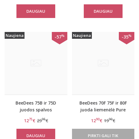
DAUGIAU
DAUGIAU
Naujiena
Naujiena
%
%
-57
-35
BeeDees 75B ir 75D
BeeDees 70F 75F ir 80F
juodos spalvos
juoda liemenėlė Pure
liemenėlė Pure day P
day WHP
75
95
90
90
12
€
29
€
12
€
19
€
DAUGIAU
PIRKTI GALI TIK