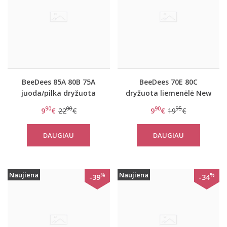
BeeDees 85A 80B 75A
BeeDees 70E 80C
juoda/pilka dryžuota
dryžuota liemenėlė New
liemenėlė New day WDP
day WHPM
90
00
90
95
9
€
22
€
9
€
19
€
DAUGIAU
DAUGIAU
Naujiena
Naujiena
%
%
-39
-34