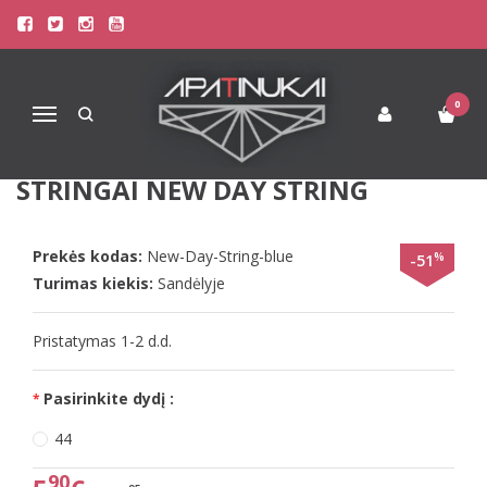
Pagrindinis
Apatinis Trikotažas Moterims
Kelnaitės Moterims
Beedees 44(XXL) dydžio mėlynos spalvos dryžuoti moteriški stringai
New Day String
0
Navigacija
BEEDEES 44(XXL) DYDŽIO MĖLYNOS
SPALVOS DRYŽUOTI MOTERIŠKI
STRINGAI NEW DAY STRING
Prekės kodas:
New-Day-String-blue
%
-51
Turimas kiekis:
Sandėlyje
Pristatymas 1-2 d.d.
Pasirinkite dydį :
44
90