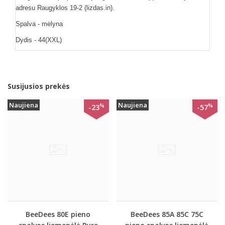
adresu Raugyklos 19-2 (lizdas.in).
Spalva - mėlyna
Dydis - 44(XXL)
Susijusios prekės
Naujiena
Naujiena
%
%
-23
-57
BeeDees 80E pieno
BeeDees 85A 85C 75C