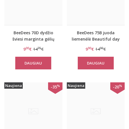
BeeDees 70D dydžio
BeeDees 75B juoda
šviesi marginta gėlių
liemenėlė Beautiful day
raštais push-up
WM
00
75
90
90
9
€
14
€
9
€
14
€
liemenėlė Happy Heart
35 WDUM
DAUGIAU
DAUGIAU
Naujiena
Naujiena
%
%
-35
-20