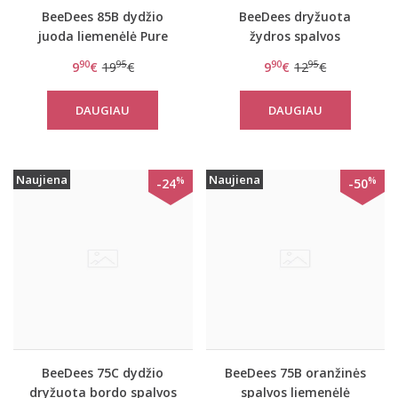
BeeDees 85B dydžio
BeeDees dryžuota
juoda liemenėlė Pure
žydros spalvos
day W
liemenėlė New day WM
90
95
90
95
9
€
19
€
9
€
12
€
DAUGIAU
DAUGIAU
Naujiena
Naujiena
%
%
-24
-50
BeeDees 75C dydžio
BeeDees 75B oranžinės
dryžuota bordo spalvos
spalvos liemenėlė