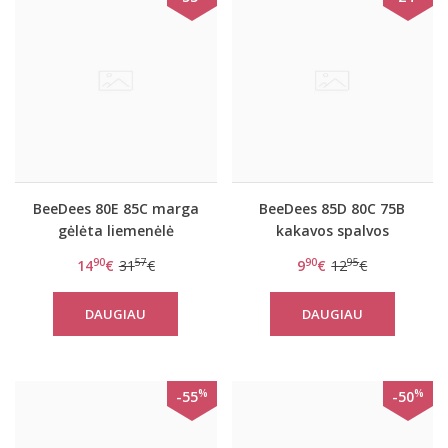
BeeDees 80E 85C marga
BeeDees 85D 80C 75B
gėlėta liemenėlė
kakavos spalvos
BeeCasual IA 8172 WHP
dryžuota liemenėlė New
90
57
90
95
14
€
31
€
9
€
12
€
day WM
DAUGIAU
DAUGIAU
%
%
-55
-50