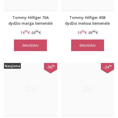
Tommy Hilfiger 70A
Tommy Hilfiger 85B
dydžio marga liemenėlė
dydžio melsva liemenėlė
Sailor
Emily
90
95
90
00
14
€
22
€
19
€
25
€
DAUGIAU
DAUGIAU
Naujiena
%
%
-50
-24