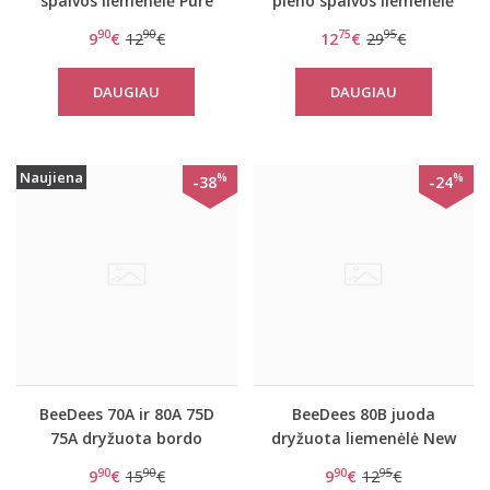
spalvos liemenėlė Pure
pieno spalvos liemenėlė
day W
Pure day P
90
90
75
95
9
€
12
€
12
€
29
€
DAUGIAU
DAUGIAU
Naujiena
%
%
-38
-24
BeeDees 70A ir 80A 75D
BeeDees 80B juoda
75A dryžuota bordo
dryžuota liemenėlė New
liemenėlė New day
day WM
90
90
90
95
9
€
15
€
9
€
12
€
WHPM