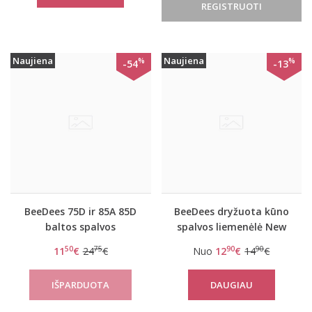
REGISTRUOTI
Naujiena
Naujiena
%
%
-54
-13
BeeDees 75D ir 85A 85D
BeeDees dryžuota kūno
baltos spalvos
spalvos liemenėlė New
liemenėlė Beautiful day
day WHPM
50
75
90
90
11
€
24
€
Nuo
12
€
14
€
WHPM
DAUGIAU