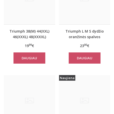
Triumph 38(M) 44(XXL)
Triumph L M S dydžio
46(XXXL) 48(XXXXL)
oranžinės spalvos
dydžio oranžinės
sportiniai apatiniai
99
00
19
€
23
€
spalvos marškinėliai Be
marškinėliai women
Pure Shirt 02
move FLOW LIGHT Tank
DAUGIAU
DAUGIAU
Top
Naujiena