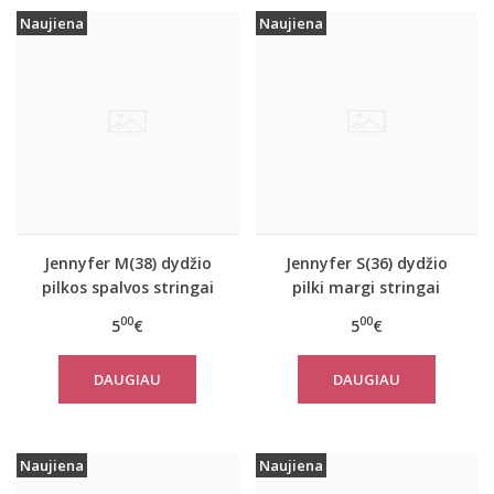
Naujiena
Naujiena
Jennyfer M(38) dydžio
Jennyfer S(36) dydžio
pilkos spalvos stringai
pilki margi stringai
63411
63412
00
00
5
€
5
€
DAUGIAU
DAUGIAU
Naujiena
Naujiena