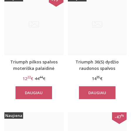
Triumph pilkos spalvos
Triumph 36(S) dydžio
moteriška palaidinė
raudonos spalvos
Flex Smart TOP LSL EX
moteriška medvilninė
22
44
95
12
€
44
€
14
€
miego palaidinė Mix
Match LSL TOP 02
DAUGIAU
DAUGIAU
Naujiena
%
-47