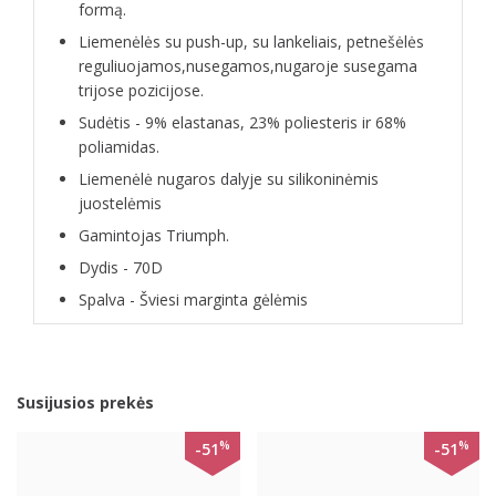
formą.
Liemenėlės su push-up, su lankeliais, petnešėlės
reguliuojamos,nusegamos,nugaroje susegama
trijose pozicijose.
Sudėtis - 9% elastanas, 23% poliesteris ir 68%
poliamidas.
Liemenėlė nugaros dalyje su silikoninėmis
juostelėmis
Gamintojas Triumph.
Dydis - 70D
Spalva - Šviesi marginta gėlėmis
Susijusios prekės
%
%
-51
-51