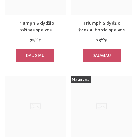
Triumph S dydžio
Triumph S dydžio
rožinės spalvos
šviesiai bordo spalvos
sportiniai apatiniai
sportiniai apatiniai
86
66
25
€
33
€
marškinėliai women
marškinėliai women
move FLEX Tank
move FLOW Tank Top
DAUGIAU
DAUGIAU
Naujiena