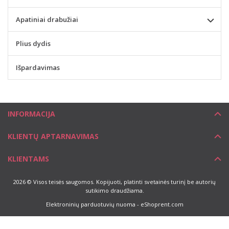
Apatiniai drabužiai
Plius dydis
Išpardavimas
INFORMACIJA
KLIENTŲ APTARNAVIMAS
KLIENTAMS
2026 © Visos teisės saugomos. Kopijuoti, platinti svetainės turinį be autorių
sutikimo draudžiama.
Elektroninių parduotuvių nuoma
-
eShoprent.com