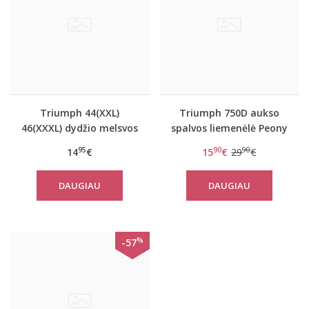
Triumph 44(XXL)
Triumph 750D aukso
46(XXXL) dydžio melsvos
spalvos liemenėlė Peony
spalvos moteriška
Florale WP
95
90
90
14
€
15
€
29
€
medvilninė miego
palaidinė Mix Match LSL
DAUGIAU
DAUGIAU
TOP Chest Pocket 01
%
-57