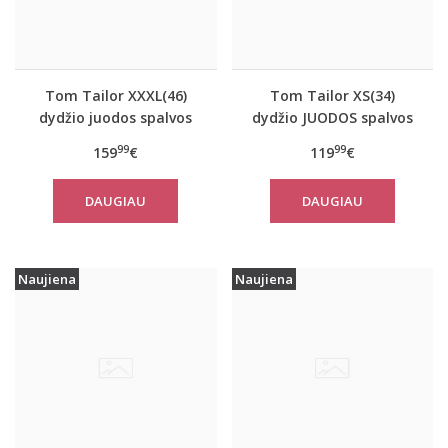
Tom Tailor XXXL(46)
Tom Tailor XS(34)
dydžio juodos spalvos
dydžio JUODOS spalvos
šilta moteriška striukė
moteriškas rudeninis
99
99
159
€
119
€
žiemai Tom Tailor
paltas Tom Tailor
14482
29999
DAUGIAU
DAUGIAU
Naujiena
Naujiena