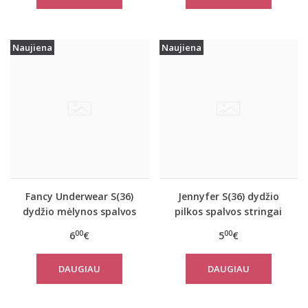
Naujiena
Naujiena
Fancy Underwear S(36)
Jennyfer S(36) dydžio
dydžio mėlynos spalvos
pilkos spalvos stringai
kelnaitės Hart blue
63316
00
00
6
€
5
€
DAUGIAU
DAUGIAU