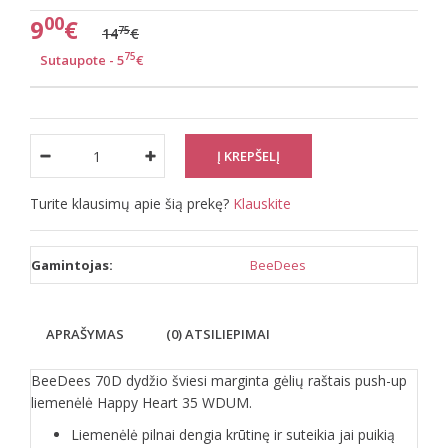
00
9
€
75
14
€
75
Sutaupote - 5
€
Turite klausimų apie šią prekę?
Klauskite
Gamintojas:
BeeDees
APRAŠYMAS
(0) ATSILIEPIMAI
BeeDees 70D dydžio šviesi marginta gėlių raštais push-up
liemenėlė Happy Heart 35 WDUM.
Liemenėlė pilnai dengia krūtinę ir suteikia jai puikią