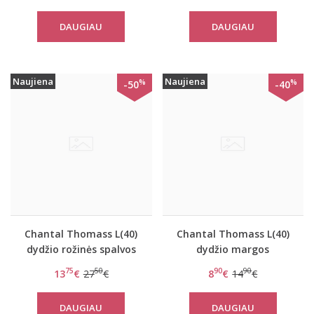
DAUGIAU
DAUGIAU
Naujiena
Naujiena
%
%
-50
-40
Chantal Thomass L(40)
Chantal Thomass L(40)
dydžio rožinės spalvos
dydžio margos
kelnaitės 0688
kelnaitės T02820
75
50
90
90
13
€
27
€
8
€
14
€
DAUGIAU
DAUGIAU