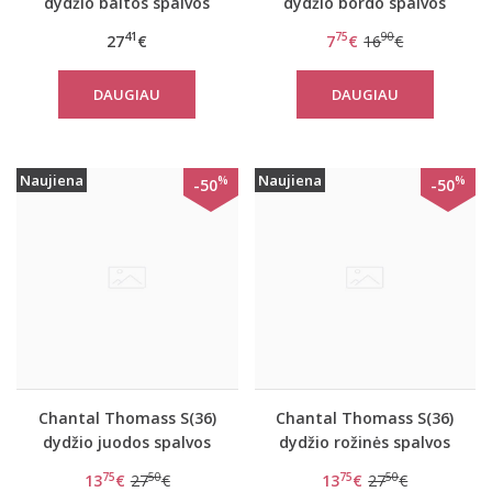
dydžio baltos spalvos
dydžio bordo spalvos
moteriški medvilniniai
languotos kelnaitės
41
75
90
27
€
7
€
16
€
marškinėliai Yselle
BeeCasual IA 9160 Mini
Basics Shirt03 2P
DAUGIAU
DAUGIAU
Naujiena
Naujiena
%
%
-50
-50
Chantal Thomass S(36)
Chantal Thomass S(36)
dydžio juodos spalvos
dydžio rožinės spalvos
kelnaitės 0686
stringai 0687
75
50
75
50
13
€
27
€
13
€
27
€