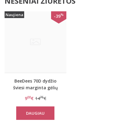
NESENIAI ŽIŪRĖTOS
Naujiena
%
-39
BeeDees 70D dydžio
šviesi marginta gėlių
raštais push-up
00
75
9
€
14
€
liemenėlė Happy Heart
35 WDUM
DAUGIAU