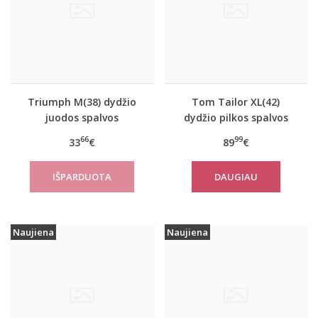
Triumph M(38) dydžio
Tom Tailor XL(42)
juodos spalvos
dydžio pilkos spalvos
sportiniai apatiniai
moteriškas rudeninis
66
99
33
€
89
€
marškinėliai women
paltas Tom Tailor
move FLOW Tank Top
10367
DAUGIAU
Naujiena
Naujiena