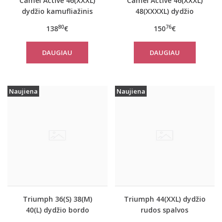
Camel Active 46(XXXL)
Camel Active 46(XXXL)
dydžio kamufliažinis
48(XXXXL) dydžio
moteriškas paltas
tamsiai mėlynos
80
76
138
€
150
€
310780
spalvos moteriškas
paltas 310760
DAUGIAU
DAUGIAU
Naujiena
Naujiena
Triumph 36(S) 38(M)
Triumph 44(XXL) dydžio
40(L) dydžio bordo
rudos spalvos
spalvos miego/namų
miego/namų palaidinė