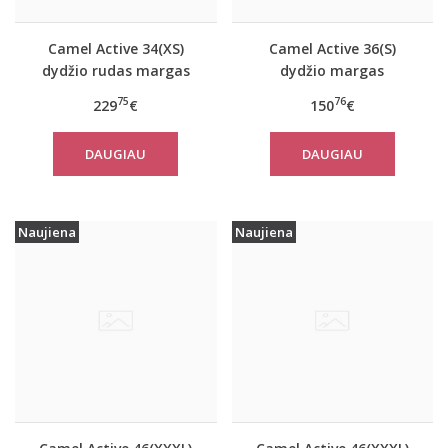
Camel Active 34(XS)
Camel Active 36(S)
dydžio rudas margas
dydžio margas
moteriškas rudeninis
moteriškas rudeninis
75
76
229
€
150
€
paltas 310050 6F32
paltas 310320 2501
DAUGIAU
DAUGIAU
Naujiena
Naujiena