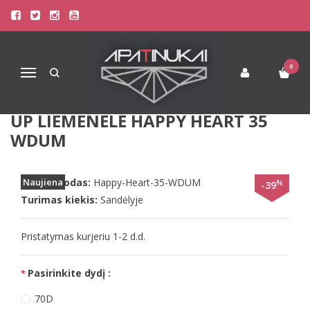
Pagrindinis
Liemenėlės
Didelių Dydžių Liemenėlės
BeeDees 70D dydžio šviesi marginta gėlių raštais push-up liemenėlė
Happy Heart 35 WDUM
0
Navigacija
BEEDEES 70D DYDŽIO ŠVIESI
MARGINTA GĖLIŲ RAŠTAIS PUSH-
UP LIEMENĖLĖ HAPPY HEART 35
WDUM
Prekės kodas:
Naujiena
Happy-Heart-35-WDUM
%
-39
Turimas kiekis:
Sandėlyje
Pristatymas kurjeriu 1-2 d.d.
Pasirinkite dydį :
70D