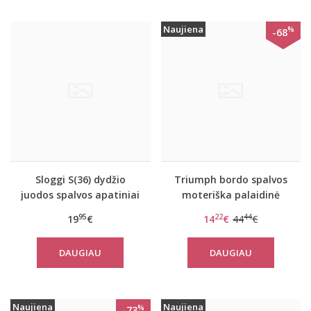
Naujiena
%
-68
Sloggi S(36) dydžio
Triumph bordo spalvos
juodos spalvos apatiniai
moteriška palaidinė
marškinėliai EverNew
Flex Smart TOP LSL EX
95
22
44
19
€
14
€
44
€
Shirt 01
DAUGIAU
DAUGIAU
Naujiena
Naujiena
%
-73