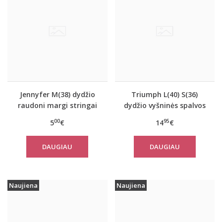
Jennyfer M(38) dydžio
Triumph L(40) S(36)
raudoni margi stringai
dydžio vyšninės spalvos
63411
apatiniai marškinėliai
00
95
5
€
14
€
EverNew SH01
DAUGIAU
DAUGIAU
Naujiena
Naujiena