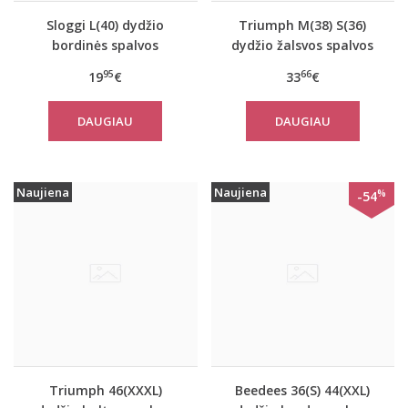
Sloggi L(40) dydžio
Triumph M(38) S(36)
bordinės spalvos
dydžio žalsvos spalvos
apatiniai marškinėliai
sportiniai apatiniai
95
66
19
€
33
€
EverNew Shirt 01
marškinėliai women
move FLOW Tank Top
DAUGIAU
DAUGIAU
Naujiena
Naujiena
%
-54
Triumph 46(XXXL)
Beedees 36(S) 44(XXL)