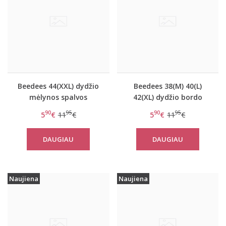
Beedees 44(XXL) dydžio
Beedees 38(M) 40(L)
mėlynos spalvos
42(XL) dydžio bordo
dryžuoti moteriški
spalvos dryžuoti
90
95
90
95
5
€
11
€
5
€
11
€
stringai New Day String
stringai New Day String
DAUGIAU
DAUGIAU
Naujiena
Naujiena