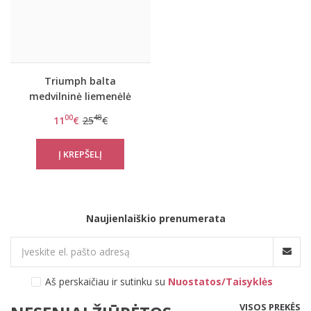
Triumph balta
medvilninė liemenėlė
Elleen N
00
48
11
€
25
€
Naujienlaiškio prenumerata
Aš perskaičiau ir sutinku su
Nuostatos/Taisyklės
VISOS PREKĖS