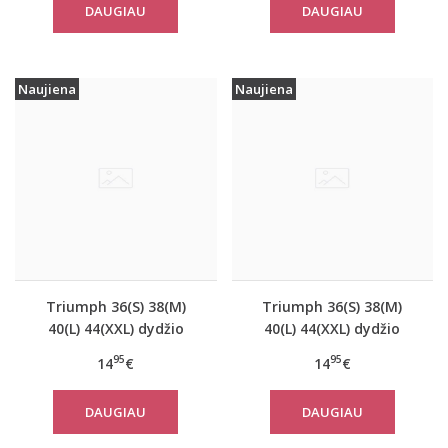
DAUGIAU
DAUGIAU
TOP SSL 01 X
TOP Buttons
Naujiena
Naujiena
Triumph 36(S) 38(M)
Triumph 36(S) 38(M)
40(L) 44(XXL) dydžio
40(L) 44(XXL) dydžio
koralo spalvos
šviesiai pilkos spalvos
95
95
14
€
14
€
moteriška medvilninė
medvilninė miego
miego palaidinė Mix
palaidinė Mix Match
DAUGIAU
DAUGIAU
Match TOP SSL 01 X
TOP SSL 01 X