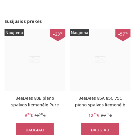
Susijusios prekės
Naujiena
Naujiena
%
%
-23
-57
BeeDees 80E pieno
BeeDees 85A 85C 75C
spalvos liemenėlė Pure
pieno spalvos liemenėlė
day W
Pure day P
90
90
75
95
9
€
12
€
12
€
29
€
DAUGIAU
DAUGIAU