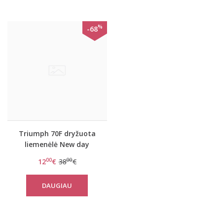
%
-68
Triumph 70F dryžuota
liemenėlė New day
WHPM
00
00
12
€
38
€
DAUGIAU