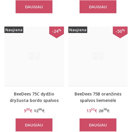
DAUGIAU
DAUGIAU
Naujiena
Naujiena
%
%
-24
-50
BeeDees 75C dydžio
BeeDees 75B oranžinės
dryžuota bordo spalvos
spalvos liemenėlė
liemenėlė New day WM
BeeHot IA 2160 WDP
90
95
50
78
9
€
12
€
13
€
26
€
DAUGIAU
DAUGIAU