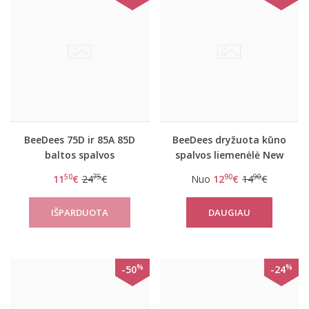
BeeDees 75D ir 85A 85D
BeeDees dryžuota kūno
baltos spalvos
spalvos liemenėlė New
liemenėlė Beautiful day
day WHPM
50
75
90
90
11
€
24
€
Nuo
12
€
14
€
WHPM
DAUGIAU
%
%
-50
-24