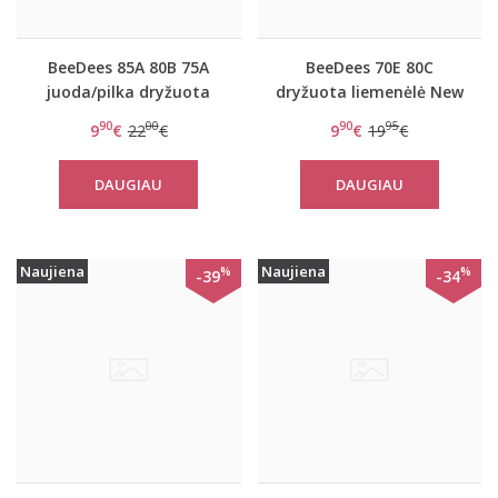
BeeDees 85A 80B 75A
BeeDees 70E 80C
juoda/pilka dryžuota
dryžuota liemenėlė New
liemenėlė New day WDP
day WHPM
90
00
90
95
9
€
22
€
9
€
19
€
DAUGIAU
DAUGIAU
Naujiena
Naujiena
%
%
-39
-34