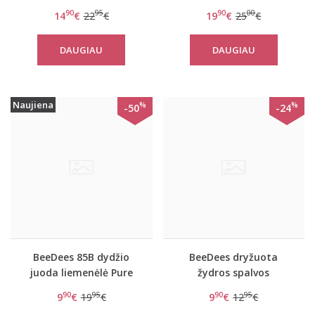
Sailor
Emily
90
95
90
00
14
€
22
€
19
€
25
€
DAUGIAU
DAUGIAU
Naujiena
%
%
-50
-24
BeeDees 85B dydžio
BeeDees dryžuota
juoda liemenėlė Pure
žydros spalvos
day W
liemenėlė New day WM
90
95
90
95
9
€
19
€
9
€
12
€