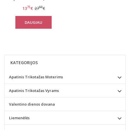
stringai 0687
75
50
13
€
27
€
DAUGIAU
KATEGORIJOS
Apatinis Trikotažas Moterims
Apatinis Trikotažas Vyrams
Valentino dienos dovana
Liemenėlės