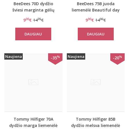
BeeDees 70D dydžio
BeeDees 75B juoda
šviesi marginta gėlių
liemenėlė Beautiful day
raštais push-up
WM
00
75
90
90
9
€
14
€
9
€
14
€
liemenėlė Happy Heart
35 WDUM
DAUGIAU
DAUGIAU
Naujiena
Naujiena
%
%
-35
-20
Tommy Hilfiger 70A
Tommy Hilfiger 85B
dydžio marga liemenėlė
dydžio melsva liemenėlė