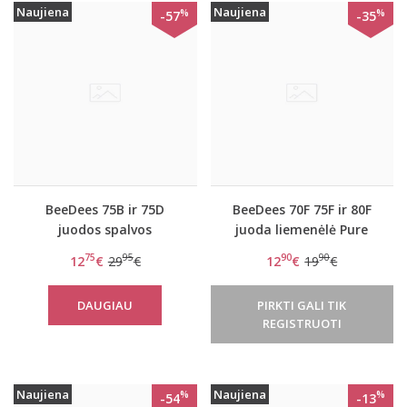
Naujiena
Naujiena
%
%
-57
-35
BeeDees 75B ir 75D
BeeDees 70F 75F ir 80F
juodos spalvos
juoda liemenėlė Pure
liemenėlė Pure day P
day WHP
75
95
90
90
12
€
29
€
12
€
19
€
DAUGIAU
PIRKTI GALI TIK
REGISTRUOTI
Naujiena
Naujiena
%
%
-54
-13