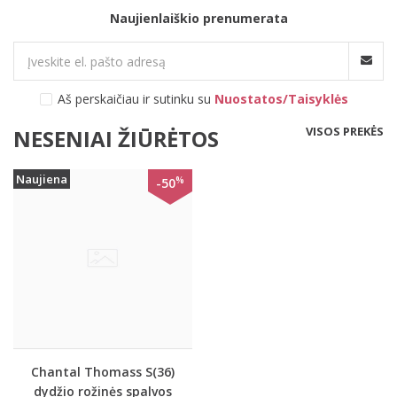
Naujienlaiškio prenumerata
Aš perskaičiau ir sutinku su
Nuostatos/Taisyklės
VISOS PREKĖS
NESENIAI ŽIŪRĖTOS
Naujiena
%
-50
Chantal Thomass S(36)
dydžio rožinės spalvos