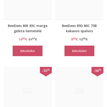
BeeDees 80E 85C marga
BeeDees 85D 80C 75B
gėlėta liemenėlė
kakavos spalvos
BeeCasual IA 8172 WHP
dryžuota liemenėlė New
90
57
90
95
14
€
31
€
9
€
12
€
day WM
DAUGIAU
DAUGIAU
%
%
-55
-50