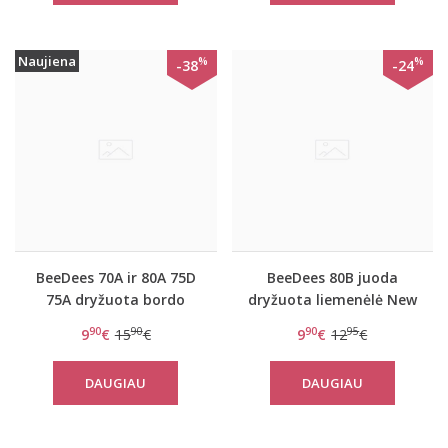
Naujiena
%
%
-38
-24
BeeDees 70A ir 80A 75D
BeeDees 80B juoda
75A dryžuota bordo
dryžuota liemenėlė New
liemenėlė New day
day WM
90
90
90
95
9
€
15
€
9
€
12
€
WHPM
DAUGIAU
DAUGIAU