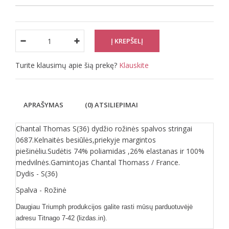
Turite klausimų apie šią prekę?
Klauskite
APRAŠYMAS
(0) ATSILIEPIMAI
Chantal Thomas S(36) dydžio rožinės spalvos stringai
0687.Kelnaitės besiūlės,priekyje margintos
piešinėliu.Sudėtis 74% poliamidas ,26% elastanas ir 100%
medvilnės.Gamintojas Chantal Thomass / France.
Dydis - S(36)
Spalva - Rožinė
Daugiau Triumph produkcijos galite rasti mūsų parduotuvėjė
adresu Titnago 7-42 (lizdas.in).