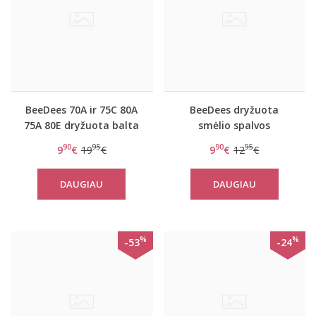
BeeDees 70A ir 75C 80A
BeeDees dryžuota
75A 80E dryžuota balta
smėlio spalvos
liemenėlė New day
liemenėlė New day WM
90
95
90
95
9
€
19
€
9
€
12
€
WHPM
DAUGIAU
DAUGIAU
%
%
-53
-24