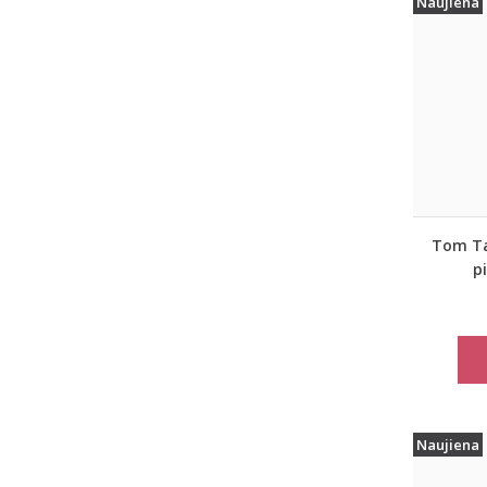
Naujiena
Tom Tai
p
moter
paltas
Naujiena