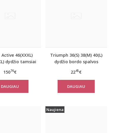
 Active 46(XXXL)
Triumph 36(S) 38(M) 40(L)
L) dydžio tamsiai
dydžio bordo spalvos
ynos spalvos
miego/namų palaidinė
76
45
150
€
22
€
riškas paltas
Climate Control LSL Top
310760
Turtle Neck
DAUGIAU
DAUGIAU
Naujiena