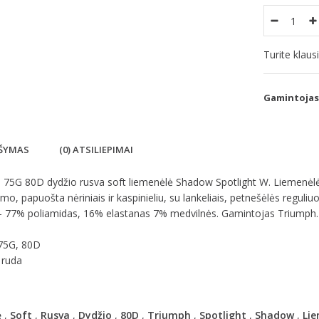
Turite klau
Gamintojas
ŠYMAS
(0) ATSILIEPIMAI
75G 80D dydžio rusva soft liemenėlė Shadow Spotlight W. Liemenėlė pil
imo, papuošta nėriniais ir kaspinieliu, su lankeliais, petnešėlės regul
 - 77% poliamidas, 16% elastanas 7% medvilnės. Gamintojas Triumph.
 75G, 80D
 ruda
ė
,
Soft
,
Rusva
,
Dydžio
,
80D
,
Triumph
,
Spotlight
,
Shadow
,
Lie