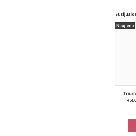
Susijusio
Naujiena
Trium
46(X
dydžio 
marš