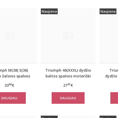
Naujiena
Naujiena
mph M(38) S(36)
Triumph 46(XXXL) dydžio
Triu
o žalsvos spalvos
baltos spalvos moteriški
dydžio
tiniai apatiniai
medvilniniai marškinėliai
apatin
66
41
33
€
27
€
kinėliai women
Yselle Basics Shirt03 2P
E
 FLOW Tank Top
DAUGIAU
DAUGIAU