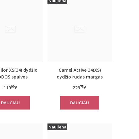
Naujiena
lor XS(34) dydžio
Camel Active 34(XS)
ODOS spalvos
dydžio rudas margas
iškas rudeninis
moteriškas rudeninis
99
75
119
€
229
€
 Tom Tailor 29999
paltas 310050 6F32
DAUGIAU
DAUGIAU
Naujiena