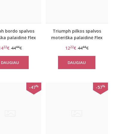
h bordo spalvos
Triumph pilkos spalvos
ka palaidinė Flex
moteriška palaidinė Flex
rt TOP LSL EX
Smart TOP LSL EX
22
44
22
44
14
€
44
€
12
€
44
€
DAUGIAU
DAUGIAU
%
%
-47
-57