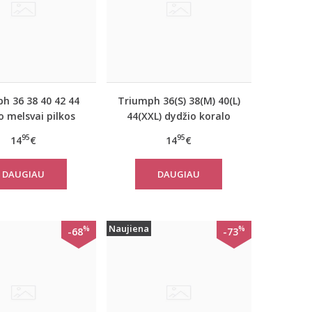
h 36 38 40 42 44
Triumph 36(S) 38(M) 40(L)
o melsvai pilkos
44(XXL) dydžio koralo
vos moteriška
spalvos moteriška
95
95
14
€
14
€
vilninė miego
medvilninė miego
inė Mix Match LSL
palaidinė Mix Match TOP
DAUGIAU
DAUGIAU
OP Buttons
SSL 01 X
Naujiena
%
%
-68
-73