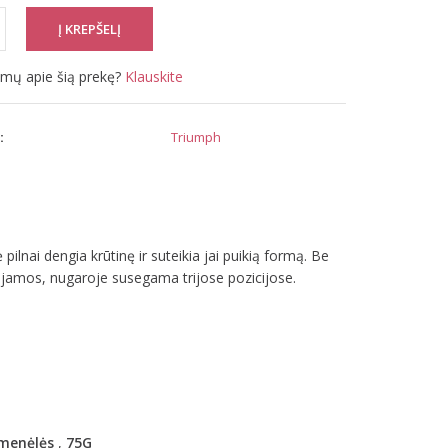
simų apie šią prekę?
Klauskite
:
Triumph
nai dengia krūtinę ir suteikia jai puikią formą. Be
iuojamos, nugaroje susegama trijose pozicijose.
menėlės
,
75G