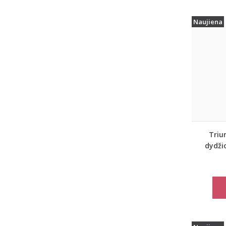
Naujiena
Triu
dydži
spor
marš
move