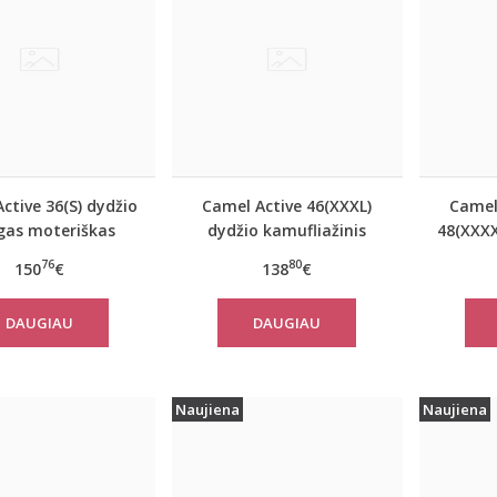
ctive 36(S) dydžio
Camel Active 46(XXXL)
Camel
as moteriškas
dydžio kamufliažinis
48(XXXX
nis paltas 310320
moteriškas paltas
mėl
76
80
150
€
138
€
2501
310780
mote
DAUGIAU
DAUGIAU
Naujiena
Naujiena