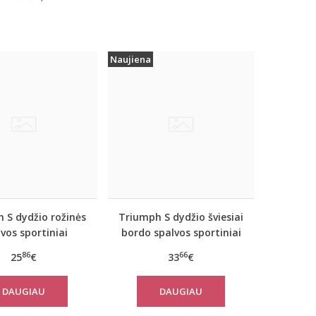
Naujiena
 S dydžio rožinės
Triumph S dydžio šviesiai
vos sportiniai
bordo spalvos sportiniai
iai marškinėliai
apatiniai marškinėliai
86
66
25
€
33
€
 move FLEX Tank
women move FLOW Tank
Top
DAUGIAU
DAUGIAU