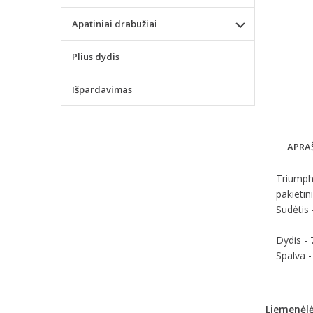
Apatiniai drabužiai
Plius dydis
Išpardavimas
APRA
Triumph 
pakietin
Sudėtis
Dydis -
Spalva -
Liemenėl