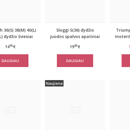
 36(S) 38(M) 40(L)
Sloggi S(36) dydžio
Triump
) dydžio šviesiai
juodos spalvos apatiniai
moteriš
spalvos medvilninė
marškinėliai EverNew
Sma
95
95
14
€
19
€
o palaidinė Mix
Shirt 01
h TOP SSL 01 X
DAUGIAU
DAUGIAU
Naujiena