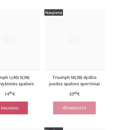
Naujiena
mph L(40) S(36)
Triumph M(38) dydžio
 vyšninės spalvos
juodos spalvos sportiniai
iai marškinėliai
apatiniai marškinėliai
95
66
14
€
33
€
verNew SH01
women move FLOW Tank
Top
DAUGIAU