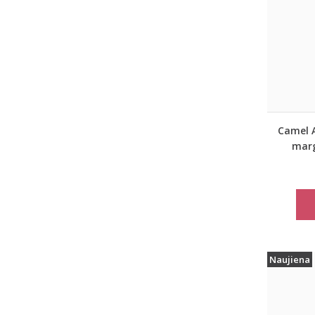
Camel A
marg
rudeni
Naujiena