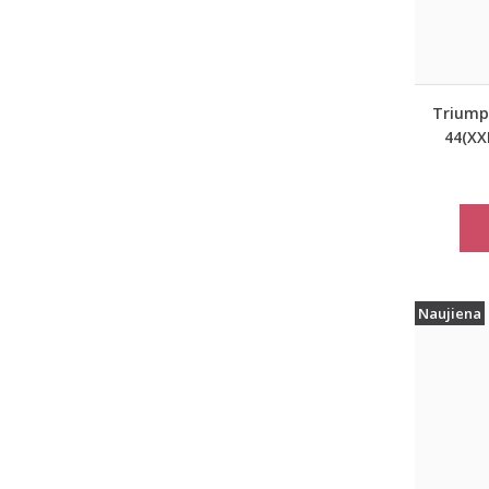
Triumph
44(XXL
pilkos 
mieg
Matc
Naujiena