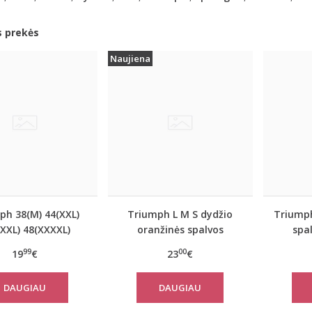
s prekės
Naujiena
ph 38(M) 44(XXL)
Triumph L M S dydžio
Triumph
XXL) 48(XXXXL)
oranžinės spalvos
spal
oranžinės spalvos
sportiniai apatiniai
apatin
99
00
19
€
23
€
kinėliai Be Pure
marškinėliai women
women
Shirt 02
move FLOW LIGHT Tank
DAUGIAU
DAUGIAU
Top