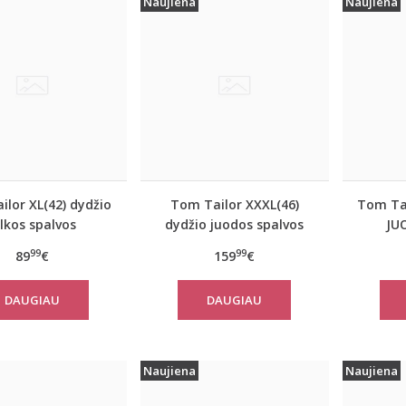
Naujiena
Naujiena
lor XL(42) dydžio
Tom Tailor XXXL(46)
Tom Tai
ilkos spalvos
dydžio juodos spalvos
JU
iškas rudeninis
šilta moteriška striukė
moter
99
99
89
€
159
€
 Tom Tailor 10367
žiemai Tom Tailor 14482
paltas
DAUGIAU
DAUGIAU
Naujiena
Naujiena