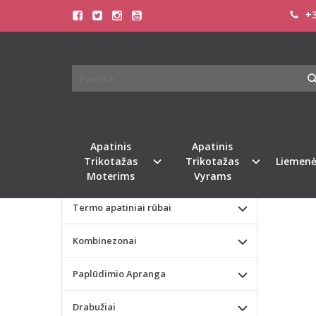
+3
Pagrindinis
KATEGORIJOS
TRIU
Apatinis Trikotažas Moterims
Apatinis Trikotažas Vyrams
Valentino dienos dovana
Apatinis
Apatinis
Trikotažas
Trikotažas
Liemenė
Liemenėlės
Moterims
Vyrams
Termo apatiniai rūbai
Kombinezonai
Paplūdimio Apranga
Drabužiai