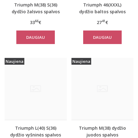
Triumph M(38) S(36)
Triumph 46(XXXL)
dydžio žalsvos spalvos
dydžio baltos spalvos
sportiniai apatiniai
moteriški medvilniniai
66
41
33
€
27
€
marškinėliai women
marškinėliai Yselle
move FLOW Tank Top
Basics Shirt03 2P
DAUGIAU
DAUGIAU
Naujiena
Naujiena
Triumph L(40) S(36)
Triumph M(38) dydžio
dydžio vyšninės spalvos
juodos spalvos