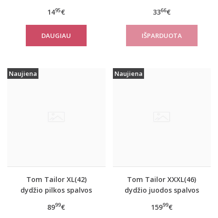
apatiniai marškinėliai
sportiniai apatiniai
95
66
14
€
33
€
EverNew SH01
marškinėliai women
move FLOW Tank Top
DAUGIAU
Naujiena
Naujiena
Tom Tailor XL(42)
Tom Tailor XXXL(46)
dydžio pilkos spalvos
dydžio juodos spalvos
moteriškas rudeninis
šilta moteriška striukė
99
99
89
€
159
€
paltas Tom Tailor
žiemai Tom Tailor