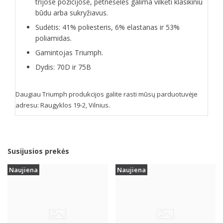
trijose pozicijose, petnešėles galima vilkėti klasikiniu
būdu arba sukryžiavus.
Sudėtis: 41% poliesteris, 6% elastanas ir 53%
poliamidas.
Gamintojas Triumph.
Dydis: 70D ir 75B
Daugiau Triumph produkcijos galite rasti mūsų parduotuvėje
adresu: Raugyklos 19-2, Vilnius.
Susijusios prekės
Naujiena
Naujiena