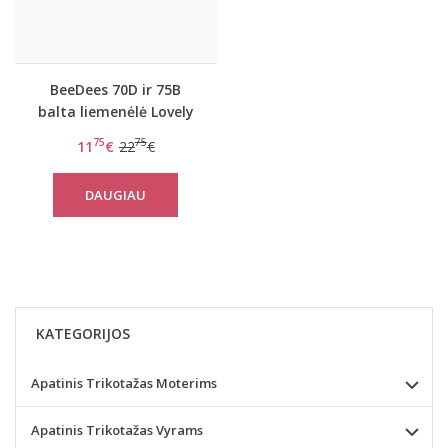
BeeDees 70D ir 75B
balta liemenėlė Lovely
day WHPM
75
75
11
€
22
€
DAUGIAU
KATEGORIJOS
Apatinis Trikotažas Moterims
Apatinis Trikotažas Vyrams