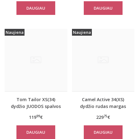
10367
14482
DAUGIAU
DAUGIAU
Naujiena
Naujiena
Tom Tailor XS(34)
Camel Active 34(XS)
dydžio JUODOS spalvos
dydžio rudas margas
moteriškas rudeninis
moteriškas rudeninis
99
75
119
€
229
€
paltas Tom Tailor
paltas 310050 6F32
29999
DAUGIAU
DAUGIAU