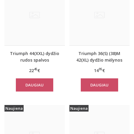
Triumph 44(XXL) dydžio
Triumph 36(S) (38)M
rudos spalvos
42(XL) dydžio mėlynos
miego/namų palaidinė
spalvos moteriška
45
95
22
€
14
€
Climate Control LSL Top
medvilninė miego
Turtle Neck
palaidinė Mix Match
DAUGIAU
DAUGIAU
TOP SSL 01 X
Naujiena
Naujiena