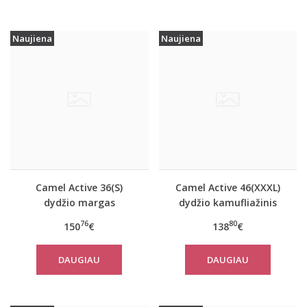
Naujiena
Naujiena
Camel Active 36(S)
Camel Active 46(XXXL)
dydžio margas
dydžio kamufliažinis
moteriškas rudeninis
moteriškas paltas
76
80
150
€
138
€
paltas 310320 2501
310780
DAUGIAU
DAUGIAU