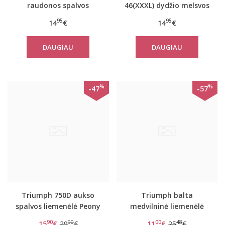
raudonos spalvos
46(XXXL) dydžio melsvos
moteriška medvilninė
spalvos moteriška
95
95
14
€
14
€
miego palaidinė Mix
medvilninė miego
Match LSL TOP 02
palaidinė Mix Match LSL
DAUGIAU
DAUGIAU
TOP Chest Pocket 01
%
%
-47
-57
Triumph 750D aukso
Triumph balta
spalvos liemenėlė Peony
medvilninė liemenėlė
Florale WP
Elleen N
90
90
00
48
15
€
29
€
11
€
25
€