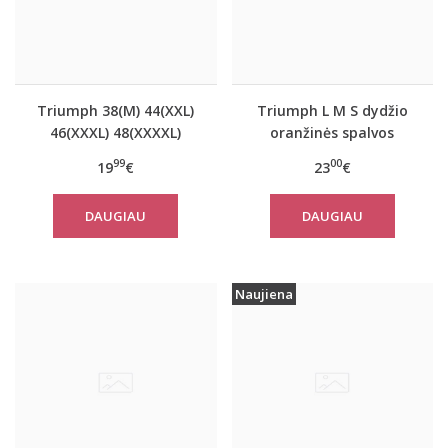
Triumph 38(M) 44(XXL)
Triumph L M S dydžio
46(XXXL) 48(XXXXL)
oranžinės spalvos
dydžio oranžinės
sportiniai apatiniai
99
00
19
€
23
€
spalvos marškinėliai Be
marškinėliai women
Pure Shirt 02
move FLOW LIGHT Tank
DAUGIAU
DAUGIAU
Top
Naujiena