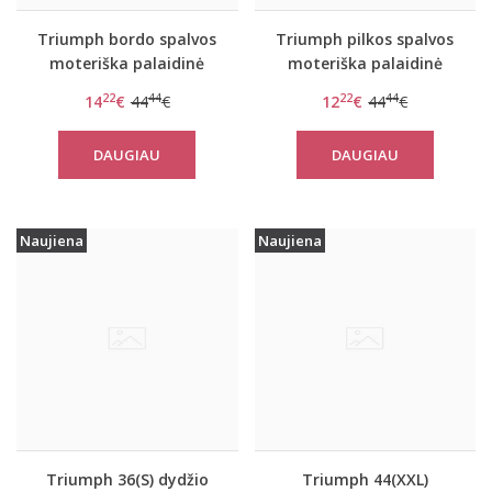
Triumph bordo spalvos
Triumph pilkos spalvos
moteriška palaidinė
moteriška palaidinė
Flex Smart TOP LSL EX
Flex Smart TOP LSL EX
22
44
22
44
14
€
44
€
12
€
44
€
DAUGIAU
DAUGIAU
Naujiena
Naujiena
Triumph 36(S) dydžio
Triumph 44(XXL)