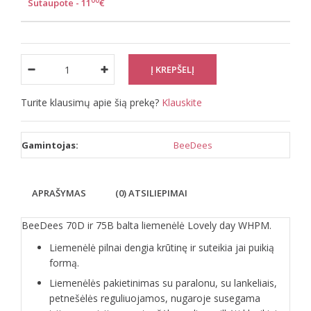
00
Sutaupote - 11
€
Turite klausimų apie šią prekę?
Klauskite
Gamintojas:
BeeDees
APRAŠYMAS
(0) ATSILIEPIMAI
BeeDees 70D ir 75B balta liemenėlė Lovely day WHPM.
Liemenėlė pilnai dengia krūtinę ir suteikia jai puikią
formą.
Liemenėlės pakietinimas su paralonu, su lankeliais,
petnešėlės reguliuojamos, nugaroje susegama