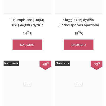
Triumph 36(S) 38(M)
Sloggi S(36) dydžio
40(L) 44(XXL) dydžio
juodos spalvos apatiniai
šviesiai pilkos spalvos
marškinėliai EverNew
95
95
14
€
19
€
medvilninė miego
Shirt 01
palaidinė Mix Match
DAUGIAU
DAUGIAU
TOP SSL 01 X
Naujiena
Naujiena
%
%
-68
-73