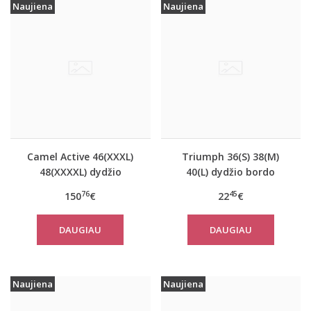
Naujiena
Naujiena
Camel Active 46(XXXL)
Triumph 36(S) 38(M)
48(XXXXL) dydžio
40(L) dydžio bordo
tamsiai mėlynos
spalvos miego/namų
76
45
150
€
22
€
spalvos moteriškas
palaidinė Climate
paltas 310760
Control LSL Top Turtle
DAUGIAU
DAUGIAU
Neck
Naujiena
Naujiena