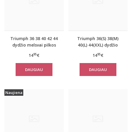
Triumph 36 38 40 42 44
Triumph 36(S) 38(M)
dydžio melsvai pilkos
40(L) 44(XXL) dydžio
spalvos moteriška
koralo spalvos
95
95
14
€
14
€
medvilninė miego
moteriška medvilninė
palaidinė Mix Match LSL
miego palaidinė Mix
DAUGIAU
DAUGIAU
TOP Buttons
Match TOP SSL 01 X
Naujiena