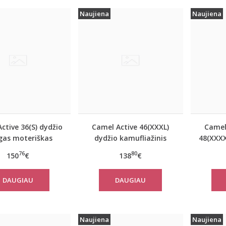
Naujiena
Naujiena
ctive 36(S) dydžio
Camel Active 46(XXXL)
Camel
as moteriškas
dydžio kamufliažinis
48(XXXX
nis paltas 310320
moteriškas paltas
mėl
76
80
150
€
138
€
2501
310780
mote
DAUGIAU
DAUGIAU
Naujiena
Naujiena