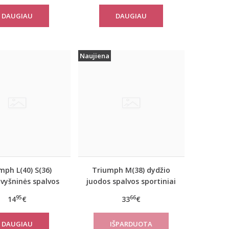
Top
DAUGIAU
DAUGIAU
Naujiena
mph L(40) S(36)
Triumph M(38) dydžio
 vyšninės spalvos
juodos spalvos sportiniai
iai marškinėliai
apatiniai marškinėliai
95
66
14
€
33
€
verNew SH01
women move FLOW Tank
Top
DAUGIAU