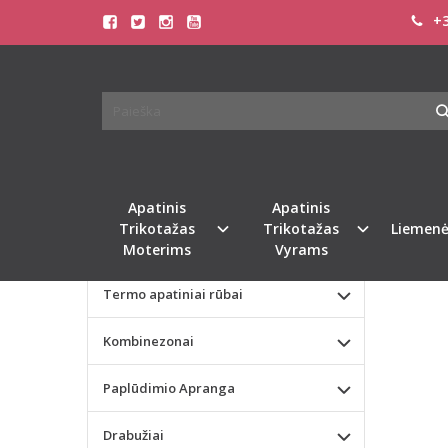
+3
Pagrindinis
KATEGORIJOS
BEEDE
Apatinis Trikotažas Moterims
Apatinis Trikotažas Vyrams
Valentino dienos dovana
Apatinis
Apatinis
Trikotažas
Trikotažas
Liemenė
Liemenėlės
Moterims
Vyrams
Termo apatiniai rūbai
Kombinezonai
Paplūdimio Apranga
Drabužiai