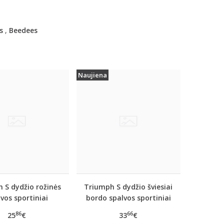
s
,
Beedees
Naujiena
 S dydžio rožinės
Triumph S dydžio šviesiai
vos sportiniai
bordo spalvos sportiniai
iai marškinėliai
apatiniai marškinėliai
86
66
25
€
33
€
 move FLEX Tank
women move FLOW Tank