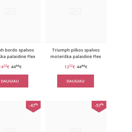
h bordo spalvos
Triumph pilkos spalvos
ka palaidinė Flex
moteriška palaidinė Flex
rt TOP LSL EX
Smart TOP LSL EX
22
44
22
44
14
€
44
€
12
€
44
€
DAUGIAU
DAUGIAU
%
%
-47
-57