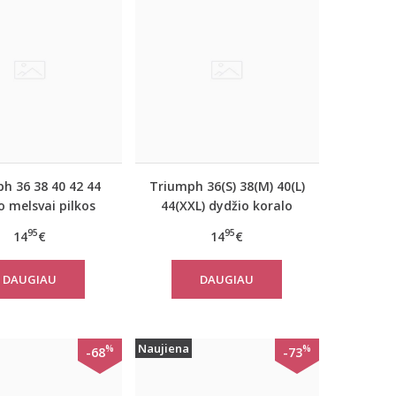
h 36 38 40 42 44
Triumph 36(S) 38(M) 40(L)
o melsvai pilkos
44(XXL) dydžio koralo
vos moteriška
spalvos moteriška
95
95
14
€
14
€
vilninė miego
medvilninė miego
inė Mix Match LSL
palaidinė Mix Match TOP
DAUGIAU
DAUGIAU
OP Buttons
SSL 01 X
Naujiena
%
%
-68
-73