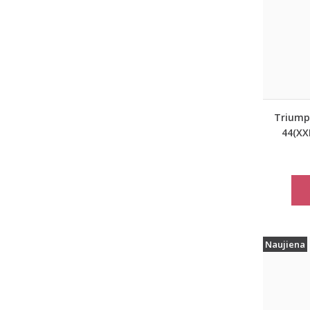
Triumph
44(XXL
pilkos 
mieg
Matc
Naujiena