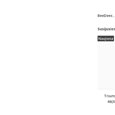
BeeDees
Susijusio
Naujiena
Trium
46(X
dydžio 
marš