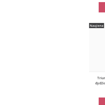
Naujiena
Triu
dydži
spor
marš
move