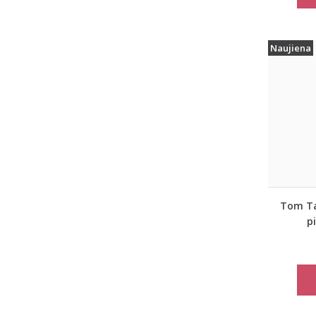
Naujiena
Tom Tai
p
moter
paltas