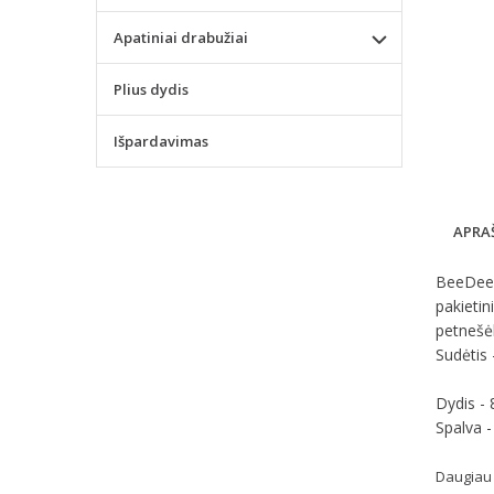
Apatiniai drabužiai
Plius dydis
Išpardavimas
APRA
BeeDees 
pakietin
petnešėl
Sudėtis 
Dydis -
Spalva -
Daugiau 