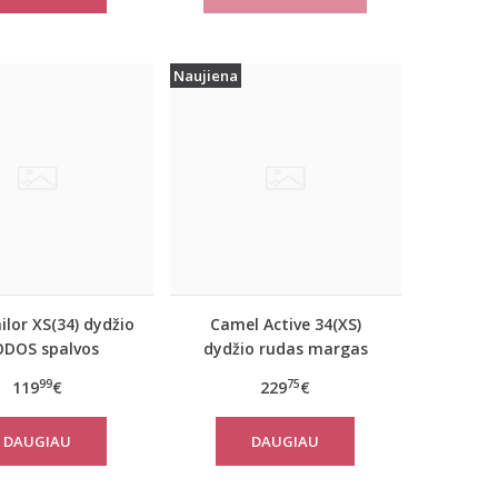
Naujiena
lor XS(34) dydžio
Camel Active 34(XS)
ODOS spalvos
dydžio rudas margas
iškas rudeninis
moteriškas rudeninis
99
75
119
€
229
€
 Tom Tailor 29999
paltas 310050 6F32
DAUGIAU
DAUGIAU