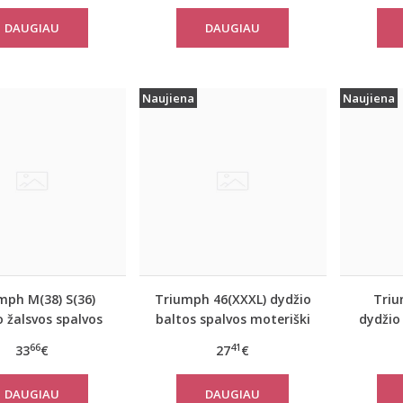
Shirt 02
move FLOW LIGHT Tank
DAUGIAU
DAUGIAU
Top
Naujiena
Naujiena
mph M(38) S(36)
Triumph 46(XXXL) dydžio
Triu
o žalsvos spalvos
baltos spalvos moteriški
dydžio
tiniai apatiniai
medvilniniai marškinėliai
apatin
66
41
33
€
27
€
kinėliai women
Yselle Basics Shirt03 2P
E
 FLOW Tank Top
DAUGIAU
DAUGIAU