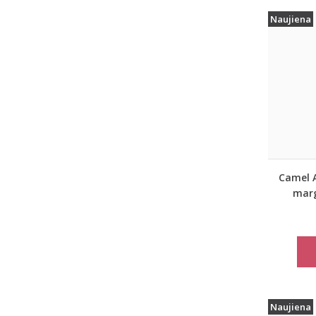
Naujiena
Camel A
marg
rudeni
Naujiena