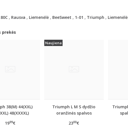
,
80C
,
Rausva
,
Liemenėlė
,
BeeSweet
,
1-01
,
Triumph
,
Liemenėlė
s prekės
Naujiena
ph 38(M) 44(XXL)
Triumph L M S dydžio
Triumph
XXL) 48(XXXXL)
oranžinės spalvos
spal
oranžinės spalvos
sportiniai apatiniai
apatin
99
00
19
€
23
€
kinėliai Be Pure
marškinėliai women
women