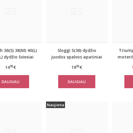
 36(S) 38(M) 40(L)
Sloggi S(36) dydžio
Triump
) dydžio šviesiai
juodos spalvos apatiniai
moteriš
spalvos medvilninė
marškinėliai EverNew
Sma
95
95
14
€
19
€
o palaidinė Mix
Shirt 01
h TOP SSL 01 X
DAUGIAU
DAUGIAU
Naujiena