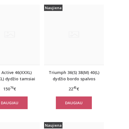
Naujiena
 Active 46(XXXL)
Triumph 36(S) 38(M) 40(L)
L) dydžio tamsiai
dydžio bordo spalvos
ynos spalvos
miego/namų palaidinė
76
45
150
€
22
€
riškas paltas
Climate Control LSL Top
310760
Turtle Neck
DAUGIAU
DAUGIAU
Naujiena