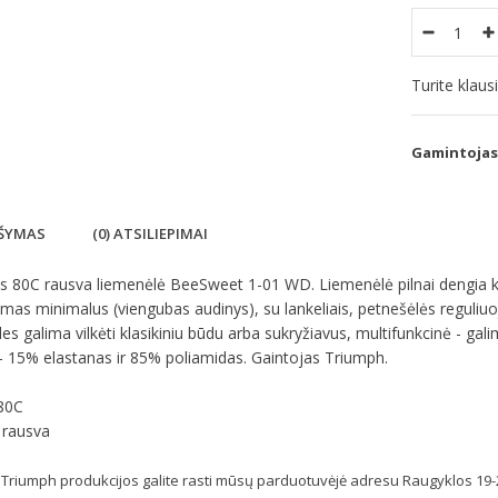
Turite klau
Gamintojas
ŠYMAS
(0) ATSILIEPIMAI
80C rausva liemenėlė BeeSweet 1-01 WD. Liemenėlė pilnai dengia krūt
imas minimalus (viengubas audinys), su lankeliais, petnešėlės reguli
es galima vilkėti klasikiniu būdu arba sukryžiavus, multifunkcinė - gali
- 15% elastanas ir 85% poliamidas. Gaintojas Triumph.
 80C
 rausva
Triumph produkcijos galite rasti mūsų parduotuvėjė adresu Raugyklos 19-2 