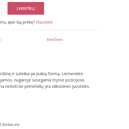
simų apie šią prekę?
Klauskite
:
BeeDees
inę ir suteikia jai puikią formą. Liemenėlės
uojamos, nugaroje susegama trijose pozicijose,
ma nešioti be petnešėlių yra silikoninės juostelės.
(lizdas.in).