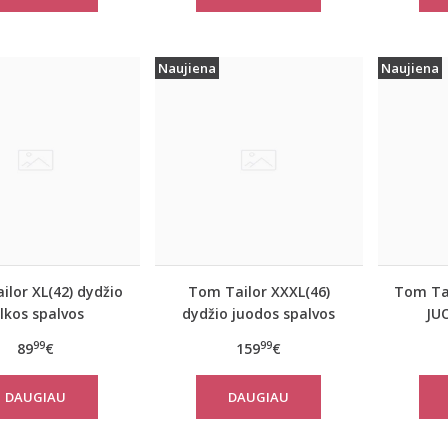
Naujiena
Naujiena
lor XL(42) dydžio
Tom Tailor XXXL(46)
Tom Tai
ilkos spalvos
dydžio juodos spalvos
JU
iškas rudeninis
šilta moteriška striukė
moter
99
99
89
€
159
€
 Tom Tailor 10367
žiemai Tom Tailor 14482
paltas
DAUGIAU
DAUGIAU