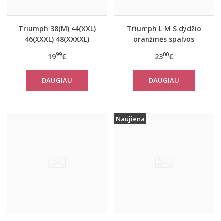
Triumph 38(M) 44(XXL)
Triumph L M S dydžio
46(XXXL) 48(XXXXL)
oranžinės spalvos
dydžio oranžinės
sportiniai apatiniai
99
00
19
€
23
€
spalvos marškinėliai Be
marškinėliai women
Pure Shirt 02
move FLOW LIGHT Tank
DAUGIAU
DAUGIAU
Top
Naujiena