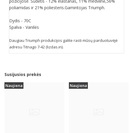
pozicijose. Sudėtis - 12% elastanas, 11% medvilnė,56%
poliamidas ir 21% poliesteris.Gamintojas Triumph.
Dydis - 70C
Spalva - Vanilės
Daugiau Triumph produkcijos galite rasti mūsų parduotuvėjė
adresu Titnago 7-42 (lizdas.in).
Susijusios prekės
Naujiena
Naujiena