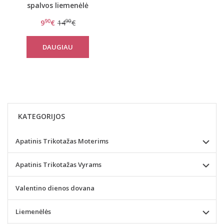
spalvos liemenėlė
Endless Passion W
90
90
9
€
14
€
DAUGIAU
KATEGORIJOS
Apatinis Trikotažas Moterims
Apatinis Trikotažas Vyrams
Valentino dienos dovana
Liemenėlės