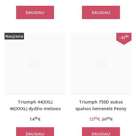
miego palaidinė Mix
Match LSL TOP 02
DAUGIAU
DAUGIAU
Naujiena
%
-47
Triumph 44(XXL)
Triumph 750D aukso
46(XXXL) dydžio melsvos
spalvos liemenėlė Peony
spalvos moteriška
Florale WP
95
90
90
14
€
15
€
29
€
medvilninė miego
palaidinė Mix Match LSL
DAUGIAU
DAUGIAU
TOP Chest Pocket 01