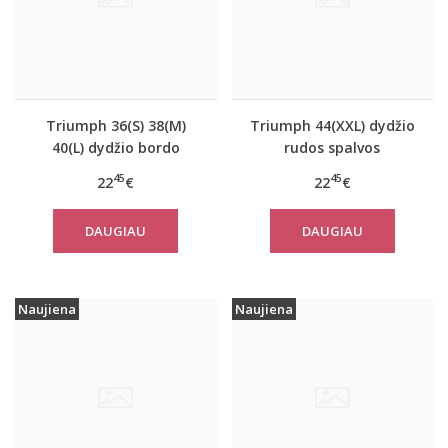
Triumph 36(S) 38(M)
Triumph 44(XXL) dydžio
40(L) dydžio bordo
rudos spalvos
spalvos miego/namų
miego/namų palaidinė
45
45
22
€
22
€
palaidinė Climate
Climate Control LSL Top
Control LSL Top Turtle
Turtle Neck
DAUGIAU
DAUGIAU
Neck
Naujiena
Naujiena