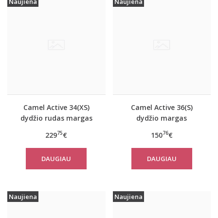
Naujiena
Naujiena
Camel Active 34(XS)
Camel Active 36(S)
dydžio rudas margas
dydžio margas
moteriškas rudeninis
moteriškas rudeninis
75
76
229
€
150
€
paltas 310050 6F32
paltas 310320 2501
DAUGIAU
DAUGIAU
Naujiena
Naujiena