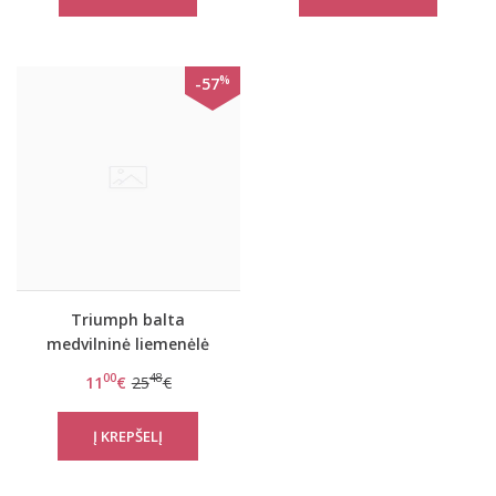
%
-57
Triumph balta
medvilninė liemenėlė
Elleen N
00
48
11
€
25
€