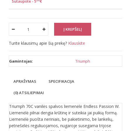
00
Sutaupote - 5
€
Turite klausimų apie šią prekę?
Klauskite
Gamintojas:
Triumph
APRAŠYMAS
SPECIFIKACIJA
(0) ATSILIEPIMAI
Triumph 70C vanilės spalvos liemenėlė Endless Passion W.
Liemenėlė pilnai dengia krūtinę ir suteikia jai puikią formą.
Liemenėlė puošta neriniais, be pakietinimo, be lankelių,
petnešėlės reguliuojamos, nugaroje susegama trijose