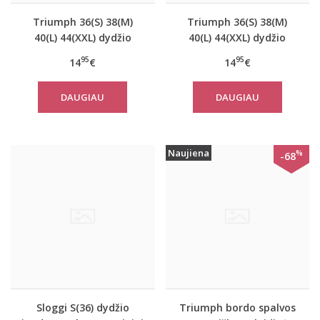
Triumph 36(S) 38(M)
Triumph 36(S) 38(M)
40(L) 44(XXL) dydžio
40(L) 44(XXL) dydžio
koralo spalvos
šviesiai pilkos spalvos
95
95
14
€
14
€
moteriška medvilninė
medvilninė miego
miego palaidinė Mix
palaidinė Mix Match
DAUGIAU
DAUGIAU
Match TOP SSL 01 X
TOP SSL 01 X
Naujiena
%
-68
Sloggi S(36) dydžio
Triumph bordo spalvos