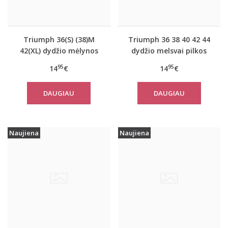
Triumph 36(S) (38)M
Triumph 36 38 40 42 44
42(XL) dydžio mėlynos
dydžio melsvai pilkos
spalvos moteriška
spalvos moteriška
95
95
14
€
14
€
medvilninė miego
medvilninė miego
palaidinė Mix Match
palaidinė Mix Match LSL
DAUGIAU
DAUGIAU
TOP SSL 01 X
TOP Buttons
Naujiena
Naujiena