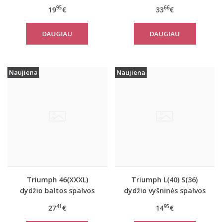
apatiniai marškinėliai
sportiniai apatiniai
95
66
19
€
33
€
EverNew Shirt 01
marškinėliai women
move FLOW Tank Top
DAUGIAU
DAUGIAU
Naujiena
Naujiena
Triumph 46(XXXL)
Triumph L(40) S(36)
dydžio baltos spalvos
dydžio vyšninės spalvos
moteriški medvilniniai
apatiniai marškinėliai
41
95
27
€
14
€
marškinėliai Yselle
EverNew SH01