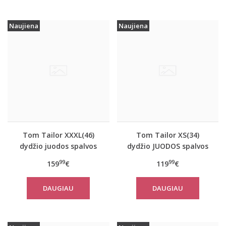
Naujiena
Naujiena
Tom Tailor XXXL(46)
Tom Tailor XS(34)
dydžio juodos spalvos
dydžio JUODOS spalvos
šilta moteriška striukė
moteriškas rudeninis
99
99
159
€
119
€
žiemai Tom Tailor
paltas Tom Tailor
14482
29999
DAUGIAU
DAUGIAU