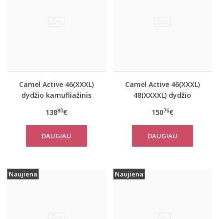
Camel Active 46(XXXL)
Camel Active 46(XXXL)
dydžio kamufliažinis
48(XXXXL) dydžio
moteriškas paltas
tamsiai mėlynos
80
76
138
€
150
€
310780
spalvos moteriškas
paltas 310760
DAUGIAU
DAUGIAU
Naujiena
Naujiena