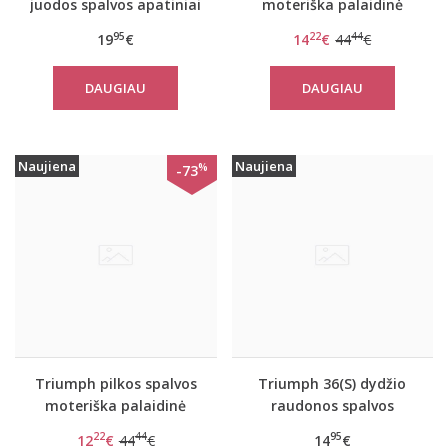
juodos spalvos apatiniai
moteriška palaidinė
marškinėliai EverNew
Flex Smart TOP LSL EX
95
22
44
19
€
14
€
44
€
Shirt 01
DAUGIAU
DAUGIAU
Naujiena
Naujiena
%
-73
Triumph pilkos spalvos
Triumph 36(S) dydžio
moteriška palaidinė
raudonos spalvos
Flex Smart TOP LSL EX
moteriška medvilninė
22
44
95
12
€
44
€
14
€