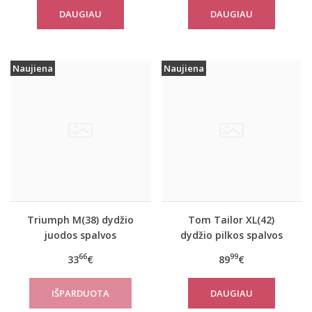
Basics Shirt03 2P
DAUGIAU
DAUGIAU
Naujiena
Naujiena
Triumph M(38) dydžio
Tom Tailor XL(42)
juodos spalvos
dydžio pilkos spalvos
sportiniai apatiniai
moteriškas rudeninis
66
99
33
€
89
€
marškinėliai women
paltas Tom Tailor
move FLOW Tank Top
10367
DAUGIAU