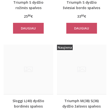
Triumph S dydžio
Triumph S dydžio
rožinės spalvos
šviesiai bordo spalvos
sportiniai apatiniai
sportiniai apatiniai
86
66
25
€
33
€
marškinėliai women
marškinėliai women
move FLEX Tank
move FLOW Tank Top
DAUGIAU
DAUGIAU
Naujiena
Sloggi L(40) dydžio
Triumph M(38) S(36)
bordinės spalvos
dydžio žalsvos spalvos