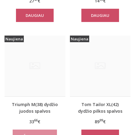
27
€
14
€
marškinėliai Yselle
EverNew SH01
Basics Shirt03 2P
DAUGIAU
DAUGIAU
Naujiena
Naujiena
Triumph M(38) dydžio
Tom Tailor XL(42)
juodos spalvos
dydžio pilkos spalvos
sportiniai apatiniai
moteriškas rudeninis
66
99
33
€
89
€
marškinėliai women
paltas Tom Tailor
move FLOW Tank Top
10367