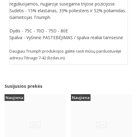
reguliuojamos, nugaroje susegama trijose pozicijose.
Sudėtis - 15% elastanas, 33% poliesteris ir 52% poliamidas.
Gamintojas Triumph.
Dydis - 75C - 70D - 75D - 80E
Spalva - Vyšninė PASTEBĖJIMAS / spalva realiai tamsesnė
Daugiau Triumph produkcijos galite rasti mūsų parduotuvėjė
adresu Titnago 7-42 (lizdas.in).
Susijusios prekės
Naujiena
Naujiena