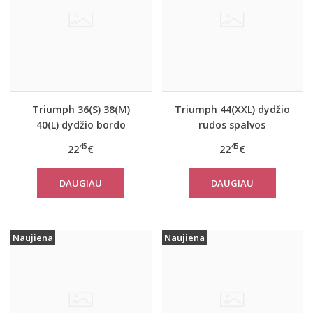
Triumph 36(S) 38(M)
Triumph 44(XXL) dydžio
40(L) dydžio bordo
rudos spalvos
spalvos miego/namų
miego/namų palaidinė
45
45
22
€
22
€
palaidinė Climate
Climate Control LSL Top
Control LSL Top Turtle
Turtle Neck
DAUGIAU
DAUGIAU
Neck
Naujiena
Naujiena