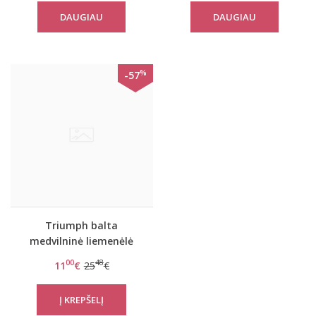
palaidinė Mix Match LSL
DAUGIAU
DAUGIAU
TOP Chest Pocket 01
%
-57
Triumph balta
medvilninė liemenėlė
Elleen N
00
48
11
€
25
€