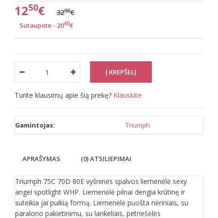
50
12
€
90
32
€
40
Sutaupote - 20
€
Turite klausimų apie šią prekę?
Klauskite
Gamintojas:
Triumph
APRAŠYMAS
(0) ATSILIEPIMAI
Triumph 75C 70D 80E vyšninės spalvos liemenėlė sexy
angel spotlight WHP. Liemenėlė pilnai dengia krūtinę ir
suteikia jai puikią formą. Liemenėlė puošta nėriniais, su
paralono pakietinimu, su lankeliais, petnešėlės