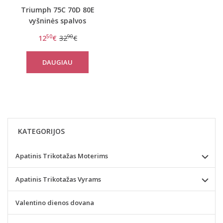
Triumph 75C 70D 80E
vyšninės spalvos
liemenėlė Sexy Angel
50
90
12
€
32
€
Spotlight WHP
DAUGIAU
KATEGORIJOS
Apatinis Trikotažas Moterims
Apatinis Trikotažas Vyrams
Valentino dienos dovana