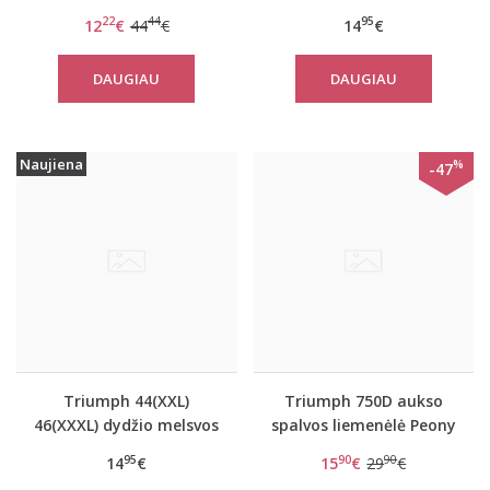
Flex Smart TOP LSL EX
moteriška medvilninė
22
44
95
12
€
44
€
14
€
miego palaidinė Mix
Match LSL TOP 02
DAUGIAU
DAUGIAU
Naujiena
%
-47
Triumph 44(XXL)
Triumph 750D aukso
46(XXXL) dydžio melsvos
spalvos liemenėlė Peony
spalvos moteriška
Florale WP
95
90
90
14
€
15
€
29
€
medvilninė miego