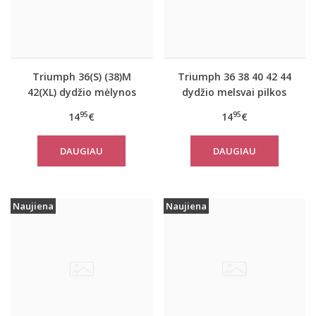
Triumph 36(S) (38)M
Triumph 36 38 40 42 44
42(XL) dydžio mėlynos
dydžio melsvai pilkos
spalvos moteriška
spalvos moteriška
95
95
14
€
14
€
medvilninė miego
medvilninė miego
palaidinė Mix Match
palaidinė Mix Match LSL
DAUGIAU
DAUGIAU
TOP SSL 01 X
TOP Buttons
Naujiena
Naujiena