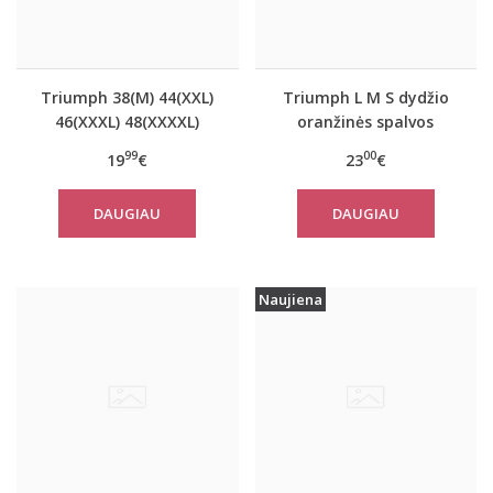
Triumph 38(M) 44(XXL)
Triumph L M S dydžio
46(XXXL) 48(XXXXL)
oranžinės spalvos
dydžio oranžinės
sportiniai apatiniai
99
00
19
€
23
€
spalvos marškinėliai Be
marškinėliai women
Pure Shirt 02
move FLOW LIGHT Tank
DAUGIAU
DAUGIAU
Top
Naujiena