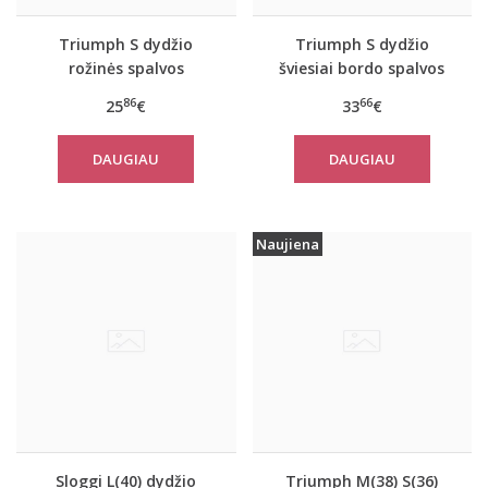
Triumph S dydžio
Triumph S dydžio
rožinės spalvos
šviesiai bordo spalvos
sportiniai apatiniai
sportiniai apatiniai
86
66
25
€
33
€
marškinėliai women
marškinėliai women
move FLEX Tank
move FLOW Tank Top
DAUGIAU
DAUGIAU
Naujiena
Sloggi L(40) dydžio
Triumph M(38) S(36)