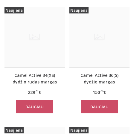
Naujiena
Naujiena
Camel Active 34(XS)
Camel Active 36(S)
dydžio rudas margas
dydžio margas
moteriškas rudeninis
moteriškas rudeninis
75
76
229
€
150
€
paltas 310050 6F32
paltas 310320 2501
DAUGIAU
DAUGIAU
Naujiena
Naujiena