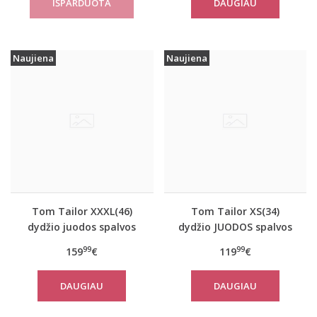
DAUGIAU
Naujiena
Naujiena
Tom Tailor XXXL(46)
Tom Tailor XS(34)
dydžio juodos spalvos
dydžio JUODOS spalvos
šilta moteriška striukė
moteriškas rudeninis
99
99
159
€
119
€
žiemai Tom Tailor
paltas Tom Tailor
14482
29999
DAUGIAU
DAUGIAU