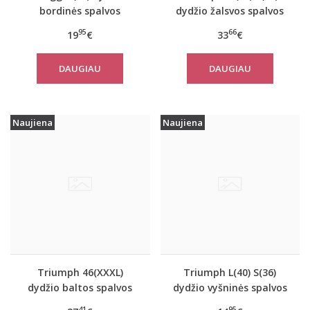
bordinės spalvos
dydžio žalsvos spalvos
apatiniai marškinėliai
sportiniai apatiniai
95
66
19
€
33
€
EverNew Shirt 01
marškinėliai women
move FLOW Tank Top
DAUGIAU
DAUGIAU
Naujiena
Naujiena
Triumph 46(XXXL)
Triumph L(40) S(36)
dydžio baltos spalvos
dydžio vyšninės spalvos
moteriški medvilniniai
apatiniai marškinėliai
41
95