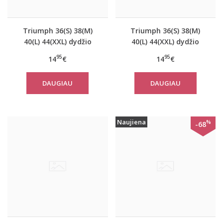
Triumph 36(S) 38(M)
Triumph 36(S) 38(M)
40(L) 44(XXL) dydžio
40(L) 44(XXL) dydžio
koralo spalvos
šviesiai pilkos spalvos
95
95
14
€
14
€
moteriška medvilninė
medvilninė miego
miego palaidinė Mix
palaidinė Mix Match
DAUGIAU
DAUGIAU
Match TOP SSL 01 X
TOP SSL 01 X
Naujiena
%
-68