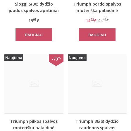
Sloggi S(36) dydžio
Triumph bordo spalvos
juodos spalvos apatiniai
moteriška palaidinė
marškinėliai EverNew
Flex Smart TOP LSL EX
95
22
44
19
€
14
€
44
€
Shirt 01
DAUGIAU
DAUGIAU
Naujiena
Naujiena
%
-73
Triumph pilkos spalvos
Triumph 36(S) dydžio
moteriška palaidinė
raudonos spalvos