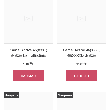
Camel Active 46(XXXL)
Camel Active 46(XXXL)
dydžio kamufliažinis
48(XXXXL) dydžio
moteriškas paltas
tamsiai mėlynos
80
76
138
€
150
€
310780
spalvos moteriškas
paltas 310760
DAUGIAU
DAUGIAU
Naujiena
Naujiena