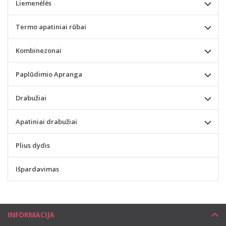
Liemenėlės
Termo apatiniai rūbai
Kombinezonai
Paplūdimio Apranga
Drabužiai
Apatiniai drabužiai
Plius dydis
Išpardavimas
INFORMACIJA