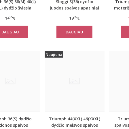
 36(S) 38(M) 40(L)
Sloggi S(36) dydžio
Triump
) dydžio šviesiai
juodos spalvos apatiniai
moteriš
spalvos medvilninė
marškinėliai EverNew
Sma
95
95
14
€
19
€
o palaidinė Mix
Shirt 01
h TOP SSL 01 X
DAUGIAU
DAUGIAU
Naujiena
ph 36(S) dydžio
Triumph 44(XXL) 46(XXXL)
Triu
donos spalvos
dydžio melsvos spalvos
spalvo