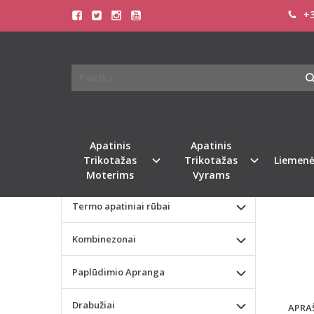
+3
Pagrindinis
KATEGORIJOS
BEEDE
Apatinis Trikotažas Moterims
Apatinis Trikotažas Vyrams
Naujie
Valentino dienos dovana
Apatinis
Apatinis
Trikotažas
Trikotažas
Liemenė
Liemenėlės
Moterims
Vyrams
Termo apatiniai rūbai
Kombinezonai
Paplūdimio Apranga
Drabužiai
APRA