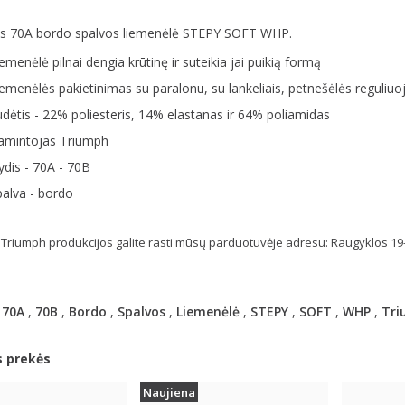
 70A bordo spalvos liemenėlė STEPY SOFT WHP.
emenėlė pilnai dengia krūtinę ir suteikia jai puikią formą
emenėlės pakietinimas su paralonu, su lankeliais, petnešėlės reguliu
dėtis - 22% poliesteris, 14% elastanas ir 64% poliamidas
amintojas Triumph
dis - 70A - 70B
alva - bordo
Triumph produkcijos galite rasti mūsų parduotuvėje adresu: Raugyklos 19-2
,
70A
,
70B
,
Bordo
,
Spalvos
,
Liemenėlė
,
STEPY
,
SOFT
,
WHP
,
Tri
s prekės
Naujiena