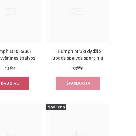
mph L(40) S(36)
Triumph M(38) dydžio
 vyšninės spalvos
juodos spalvos sportiniai
iai marškinėliai
apatiniai marškinėliai
95
66
14
€
33
€
verNew SH01
women move FLOW Tank
Top
DAUGIAU
Naujiena