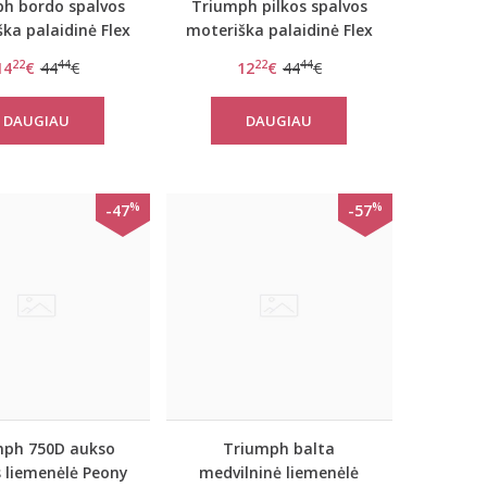
h bordo spalvos
Triumph pilkos spalvos
ka palaidinė Flex
moteriška palaidinė Flex
rt TOP LSL EX
Smart TOP LSL EX
22
44
22
44
14
€
44
€
12
€
44
€
DAUGIAU
DAUGIAU
%
%
-47
-57
mph 750D aukso
Triumph balta
s liemenėlė Peony
medvilninė liemenėlė