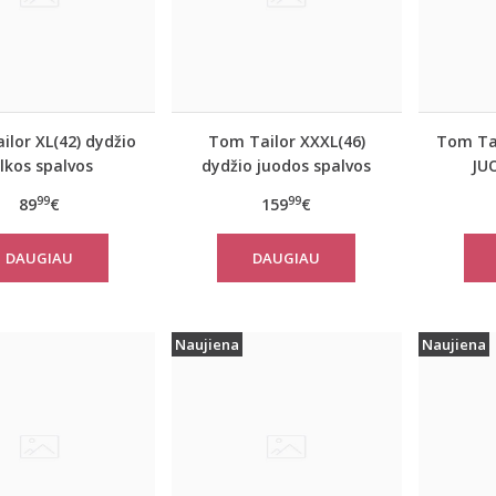
lor XL(42) dydžio
Tom Tailor XXXL(46)
Tom Tai
ilkos spalvos
dydžio juodos spalvos
JU
iškas rudeninis
šilta moteriška striukė
moter
99
99
89
€
159
€
 Tom Tailor 10367
žiemai Tom Tailor 14482
paltas
DAUGIAU
DAUGIAU
Naujiena
Naujiena