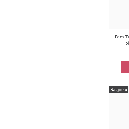
Tom Tai
p
moter
paltas
Naujiena