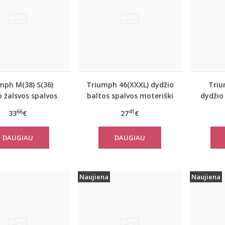
mph M(38) S(36)
Triumph 46(XXXL) dydžio
Triu
o žalsvos spalvos
baltos spalvos moteriški
dydžio
tiniai apatiniai
medvilniniai marškinėliai
apatin
66
41
33
€
27
€
kinėliai women
Yselle Basics Shirt03 2P
E
 FLOW Tank Top
DAUGIAU
DAUGIAU
Naujiena
Naujiena