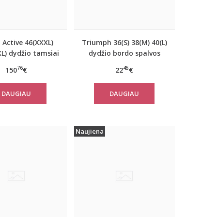
 Active 46(XXXL)
Triumph 36(S) 38(M) 40(L)
L) dydžio tamsiai
dydžio bordo spalvos
ynos spalvos
miego/namų palaidinė
76
45
150
€
22
€
riškas paltas
Climate Control LSL Top
310760
Turtle Neck
DAUGIAU
DAUGIAU
Naujiena