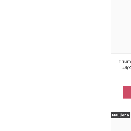
Trium
46(X
dydžio 
marš
Naujiena