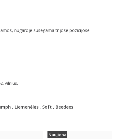
ojamos, nugaroje susegama trijose pozicijose
, Vilnius.
umph
,
Liemenėlės
,
Soft
,
Beedees
Naujiena