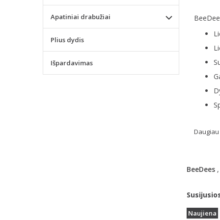
Apatiniai drabužiai
BeeDees
Li
Plius dydis
Li
Su
Išpardavimas
G
Dy
Sp
Daugiau 
BeeDees
Susijusio
Naujiena