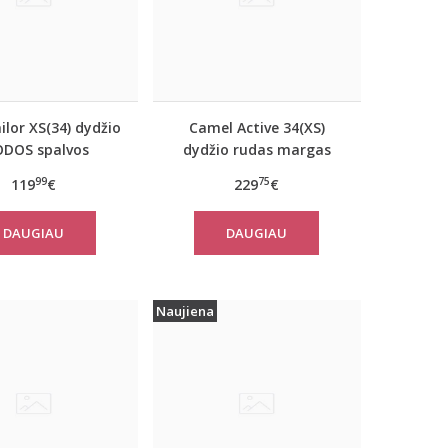
lor XS(34) dydžio
Camel Active 34(XS)
ODOS spalvos
dydžio rudas margas
iškas rudeninis
moteriškas rudeninis
99
75
119
€
229
€
 Tom Tailor 29999
paltas 310050 6F32
DAUGIAU
DAUGIAU
Naujiena