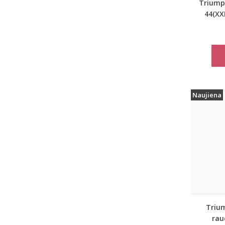
Triumph
44(XXL
pilkos 
mieg
Matc
Naujiena
Trium
rau