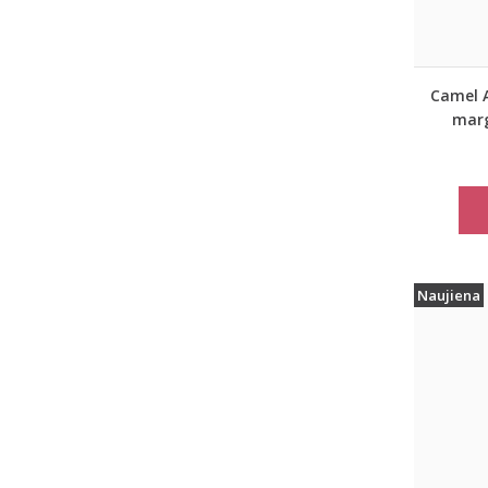
Camel A
marg
rudeni
Naujiena