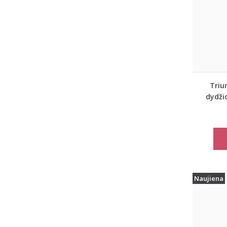
Triu
dydži
spor
marš
move
Naujiena