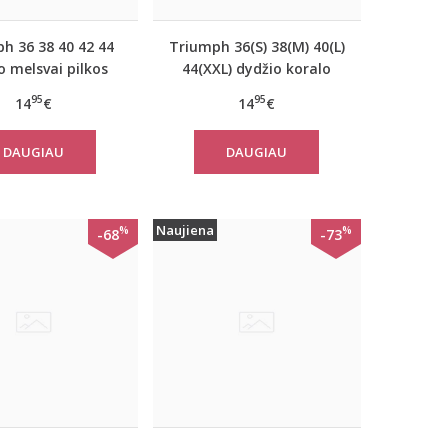
h 36 38 40 42 44
Triumph 36(S) 38(M) 40(L)
o melsvai pilkos
44(XXL) dydžio koralo
vos moteriška
spalvos moteriška
95
95
14
€
14
€
vilninė miego
medvilninė miego
inė Mix Match LSL
palaidinė Mix Match TOP
DAUGIAU
DAUGIAU
OP Buttons
SSL 01 X
Naujiena
%
%
-68
-73