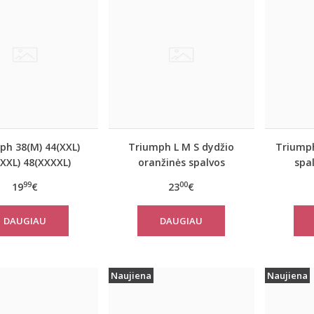
ph 38(M) 44(XXL)
Triumph L M S dydžio
Triumph
XXL) 48(XXXXL)
oranžinės spalvos
spal
oranžinės spalvos
sportiniai apatiniai
apatin
99
00
19
€
23
€
kinėliai Be Pure
marškinėliai women
women
Shirt 02
move FLOW LIGHT Tank
DAUGIAU
DAUGIAU
Top
Naujiena
Naujiena