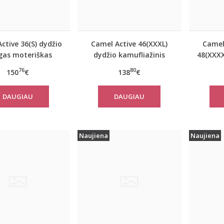
ctive 36(S) dydžio
Camel Active 46(XXXL)
Camel
as moteriškas
dydžio kamufliažinis
48(XXXX
nis paltas 310320
moteriškas paltas
mėl
76
80
150
€
138
€
2501
310780
mote
DAUGIAU
DAUGIAU
Naujiena
Naujiena