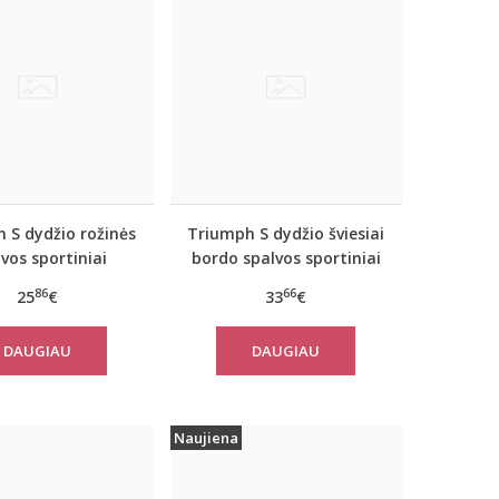
 S dydžio rožinės
Triumph S dydžio šviesiai
vos sportiniai
bordo spalvos sportiniai
iai marškinėliai
apatiniai marškinėliai
86
66
25
€
33
€
 move FLEX Tank
women move FLOW Tank
Top
DAUGIAU
DAUGIAU
Naujiena