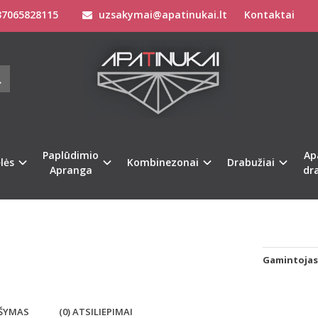
7065828115
uzsakymai@apatinukai.lt
Kontaktai
Liemenėlės
Stringai moterims
Triumph Liemenėlės
BeeDees 70A 
ES 70A 70B BORDO SPALVOS LIEMENĖ
Prekės kod
na
%
-34
Turimas ki
Paplūdimio
Ap
lės
Kombinezonai
Drabužiai
Pristatymas 
Apranga
dr
Gamintojas
ŠYMAS
(0) ATSILIEPIMAI