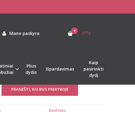
70B bordo spalvos liemenėlė STEPY SOFT WHP
LĖ STEPY SOFT WHP
0
00
Mano paskyra
0
€
as:
STEPY-SOFT-WHP
ekis:
2 - 3 Dienos
Kaip
atiniai
Plius
Išpardavimas
pasirinkti
kurjeriu 1-2 d.d.
abužiai
dydis
dydį
PRANEŠTI, KAI BUS PREKYBOJE
:
BeeDees