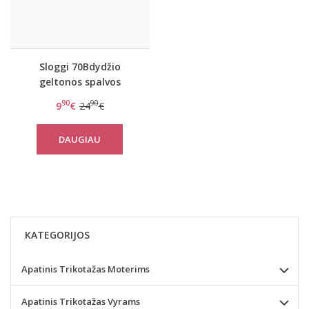
Sloggi 70Bdydžio
geltonos spalvos
liemenėlė S Silhouette
90
90
9
€
24
€
W
DAUGIAU
KATEGORIJOS
Apatinis Trikotažas Moterims
Apatinis Trikotažas Vyrams