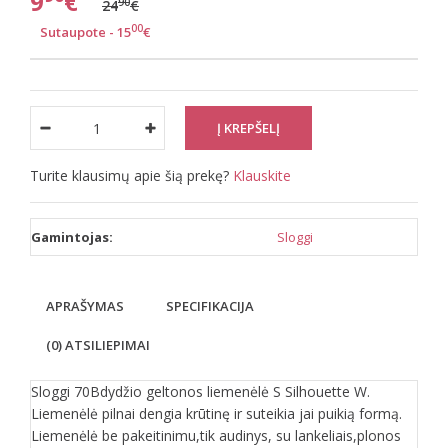
9
€
90
24
€
00
Sutaupote - 15
€
Turite klausimų apie šią prekę?
Klauskite
Gamintojas:
Sloggi
APRAŠYMAS
SPECIFIKACIJA
(0) ATSILIEPIMAI
Sloggi 70Bdydžio geltonos liemenėlė S Silhouette W.
Liemenėlė pilnai dengia krūtinę ir suteikia jai puikią formą.
Liemenėlė be pakeitinimu,tik audinys, su lankeliais,plonos