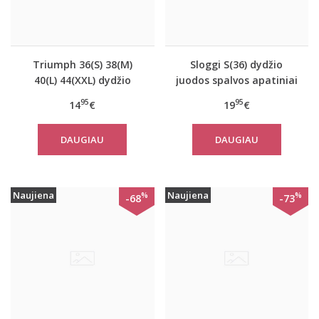
Triumph 36(S) 38(M)
Sloggi S(36) dydžio
40(L) 44(XXL) dydžio
juodos spalvos apatiniai
šviesiai pilkos spalvos
marškinėliai EverNew
95
95
14
€
19
€
medvilninė miego
Shirt 01
palaidinė Mix Match
DAUGIAU
DAUGIAU
TOP SSL 01 X
Naujiena
Naujiena
%
%
-68
-73