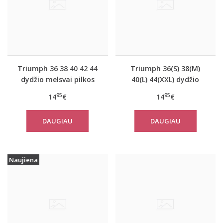
Triumph 36 38 40 42 44
Triumph 36(S) 38(M)
dydžio melsvai pilkos
40(L) 44(XXL) dydžio
spalvos moteriška
koralo spalvos
95
95
14
€
14
€
medvilninė miego
moteriška medvilninė
palaidinė Mix Match LSL
miego palaidinė Mix
DAUGIAU
DAUGIAU
TOP Buttons
Match TOP SSL 01 X
Naujiena