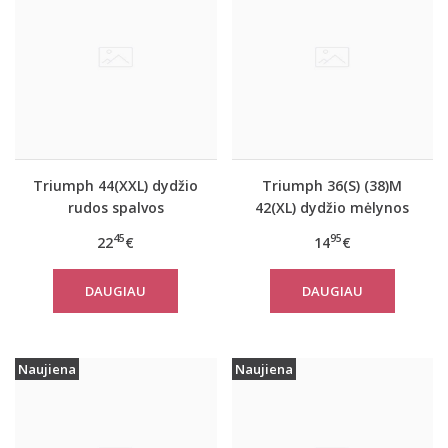
Triumph 44(XXL) dydžio
Triumph 36(S) (38)M
rudos spalvos
42(XL) dydžio mėlynos
miego/namų palaidinė
spalvos moteriška
45
95
22
€
14
€
Climate Control LSL Top
medvilninė miego
Turtle Neck
palaidinė Mix Match
DAUGIAU
DAUGIAU
TOP SSL 01 X
Naujiena
Naujiena