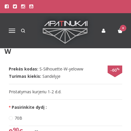
Pagrindinis
Liemenėlės
Stringai moterims
Triumph Liemenėlės
Sloggi 70Bdydžio geltonos spalvos liemenėlė S Silhouette W
0
Navigacija
SLOGGI 70BDYDŽIO GELTONOS
SPALVOS LIEMENĖLĖ S SILHOUETTE
W
Prekės kodas:
S-Silhouette-W-yeloww
%
-60
Turimas kiekis:
Sandėlyje
Pristatymas kurjeriu 1-2 d.d.
Pasirinkite dydį :
70B
90