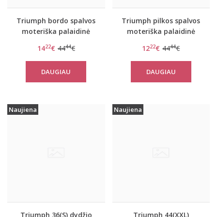
Triumph bordo spalvos
Triumph pilkos spalvos
moteriška palaidinė
moteriška palaidinė
Flex Smart TOP LSL EX
Flex Smart TOP LSL EX
22
44
22
44
14
€
44
€
12
€
44
€
DAUGIAU
DAUGIAU
Naujiena
Naujiena
Triumph 36(S) dydžio
Triumph 44(XXL)