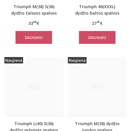
Triumph M(38) S(36)
Triumph 46(XXXL)
dydžio žalsvos spalvos
dydžio baltos spalvos
sportiniai apatiniai
moteriški medvilniniai
66
41
33
€
27
€
marškinėliai women
marškinėliai Yselle
move FLOW Tank Top
Basics Shirt03 2P
DAUGIAU
DAUGIAU
Naujiena
Naujiena
Triumph L(40) S(36)
Triumph M(38) dydžio
dydžio vyšninės spalvos
juodos spalvos