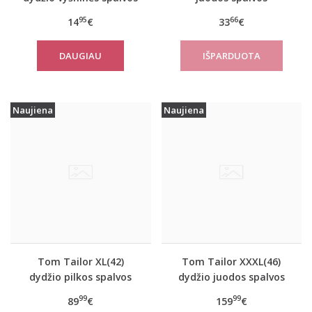
apatiniai marškinėliai
sportiniai apatiniai
95
66
14
€
33
€
EverNew SH01
marškinėliai women
move FLOW Tank Top
DAUGIAU
Naujiena
Naujiena
Tom Tailor XL(42)
Tom Tailor XXXL(46)
dydžio pilkos spalvos
dydžio juodos spalvos
moteriškas rudeninis
šilta moteriška striukė
99
99
89
€
159
€
paltas Tom Tailor
žiemai Tom Tailor