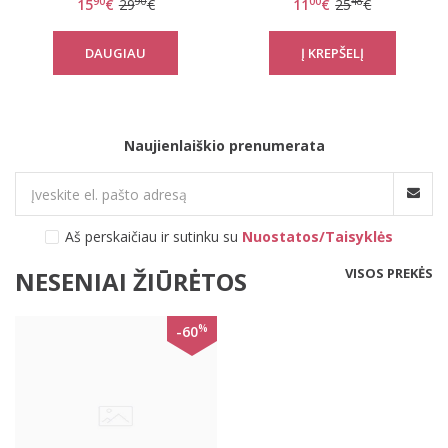
90
90
00
48
15
€
29
€
11
€
25
€
DAUGIAU
Naujienlaiškio prenumerata
Aš perskaičiau ir sutinku su
Nuostatos/Taisyklės
VISOS PREKĖS
NESENIAI ŽIŪRĖTOS
%
-60