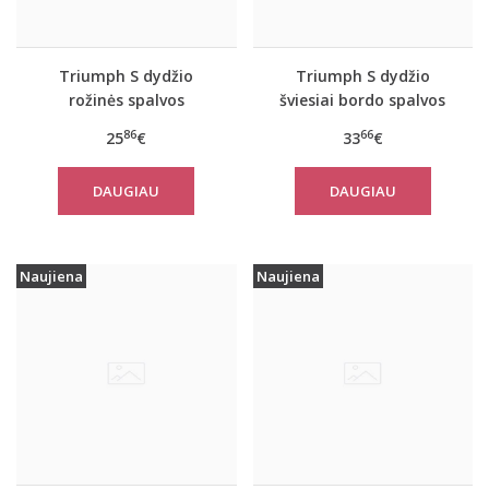
Triumph S dydžio
Triumph S dydžio
rožinės spalvos
šviesiai bordo spalvos
sportiniai apatiniai
sportiniai apatiniai
86
66
25
€
33
€
marškinėliai women
marškinėliai women
move FLEX Tank
move FLOW Tank Top
DAUGIAU
DAUGIAU
Naujiena
Naujiena