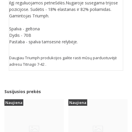
ilgį reguliuojamos petnešėlės.Nugaroje susegama trijose
pozicijose. Sudėtis - 18% elastanas ir 82% poliamidas.
Gamintojas Triumph.
Spalva - geltona
Dydis - 70B
Pastaba - spalva tamsesnė relybėje.
Daugiau Triumph produkcijos galite rasti mūsų parduotuvėjė
adresu Titnago 7-42 .
Susijusios prekės
Naujiena
Naujiena