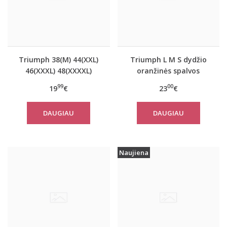
Triumph 38(M) 44(XXL)
Triumph L M S dydžio
46(XXXL) 48(XXXXL)
oranžinės spalvos
dydžio oranžinės
sportiniai apatiniai
99
00
19
€
23
€
spalvos marškinėliai Be
marškinėliai women
Pure Shirt 02
move FLOW LIGHT Tank
DAUGIAU
DAUGIAU
Top
Naujiena