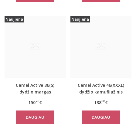
Naujiena
Naujiena
Camel Active 36(S)
Camel Active 46(XXXL)
dydžio margas
dydžio kamufliažinis
moteriškas rudeninis
moteriškas paltas
76
80
150
€
138
€
paltas 310320 2501
310780
DAUGIAU
DAUGIAU