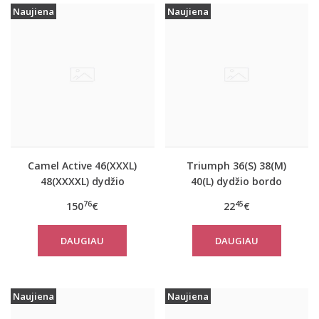
Naujiena
Naujiena
Camel Active 46(XXXL)
Triumph 36(S) 38(M)
48(XXXXL) dydžio
40(L) dydžio bordo
tamsiai mėlynos
spalvos miego/namų
76
45
150
€
22
€
spalvos moteriškas
palaidinė Climate
paltas 310760
Control LSL Top Turtle
DAUGIAU
DAUGIAU
Neck
Naujiena
Naujiena