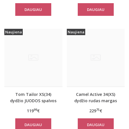
10367
14482
DAUGIAU
DAUGIAU
Naujiena
Naujiena
Tom Tailor XS(34)
Camel Active 34(XS)
dydžio JUODOS spalvos
dydžio rudas margas
moteriškas rudeninis
moteriškas rudeninis
99
75
119
€
229
€
paltas Tom Tailor
paltas 310050 6F32
29999
DAUGIAU
DAUGIAU