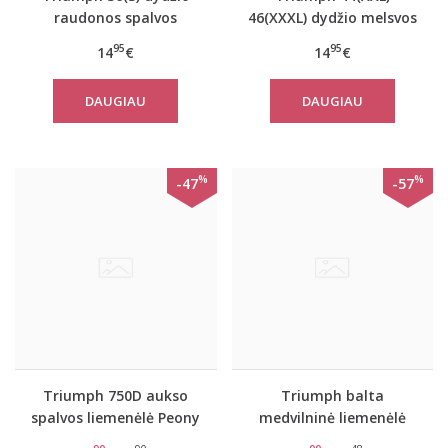
raudonos spalvos
46(XXXL) dydžio melsvos
moteriška medvilninė
spalvos moteriška
95
95
14
€
14
€
miego palaidinė Mix
medvilninė miego
Match LSL TOP 02
palaidinė Mix Match LSL
DAUGIAU
DAUGIAU
TOP Chest Pocket 01
%
%
-47
-57
Triumph 750D aukso
Triumph balta
spalvos liemenėlė Peony
medvilninė liemenėlė
Florale WP
Elleen N