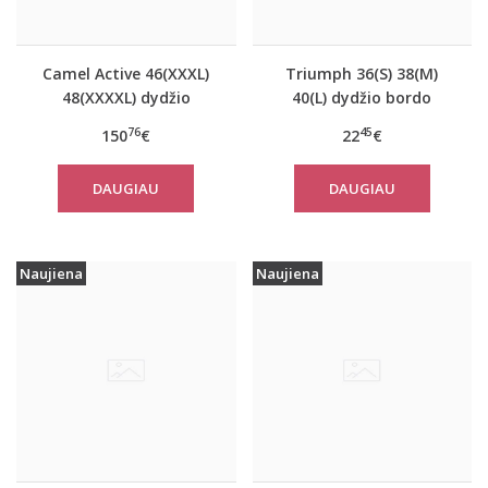
Camel Active 46(XXXL)
Triumph 36(S) 38(M)
48(XXXXL) dydžio
40(L) dydžio bordo
tamsiai mėlynos
spalvos miego/namų
76
45
150
€
22
€
spalvos moteriškas
palaidinė Climate
paltas 310760
Control LSL Top Turtle
DAUGIAU
DAUGIAU
Neck
Naujiena
Naujiena