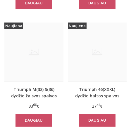
DAUGIAU
DAUGIAU
Naujiena
Naujiena
Triumph M(38) S(36)
Triumph 46(XXXL)
dydžio žalsvos spalvos
dydžio baltos spalvos
sportiniai apatiniai
moteriški medvilniniai
66
41
33
€
27
€
marškinėliai women
marškinėliai Yselle
move FLOW Tank Top
Basics Shirt03 2P
DAUGIAU
DAUGIAU