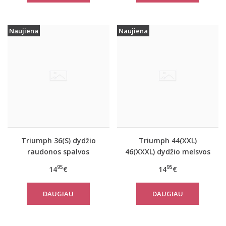
Naujiena
Naujiena
Triumph 36(S) dydžio
Triumph 44(XXL)
raudonos spalvos
46(XXXL) dydžio melsvos
moteriška medvilninė
spalvos moteriška
95
95
14
€
14
€
miego palaidinė Mix
medvilninė miego
Match LSL TOP 02
palaidinė Mix Match LSL
DAUGIAU
DAUGIAU
TOP Chest Pocket 01