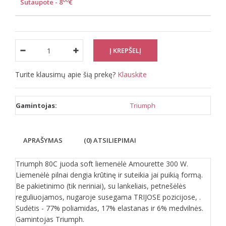
00
Sutaupote - 8
€
Turite klausimų apie šią prekę?
Klauskite
Gamintojas:
Triumph
APRAŠYMAS
(0) ATSILIEPIMAI
Triumph 80C juoda soft liemenėlė Amourette 300 W.
Liemenėlė pilnai dengia krūtinę ir suteikia jai puikią formą.
Be pakietinimo (tik neriniai), su lankeliais, petnešėlės
reguliuojamos, nugaroje susegama TRIJOSE pozicijose, .
Sudėtis - 77% poliamidas, 17% elastanas ir 6% medvilnės.
Gamintojas Triumph.