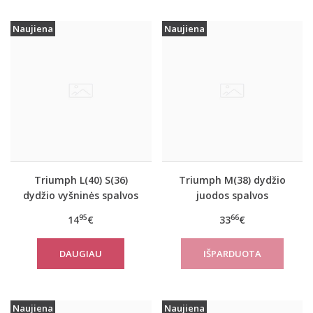
Naujiena
Naujiena
Triumph L(40) S(36)
Triumph M(38) dydžio
dydžio vyšninės spalvos
juodos spalvos
apatiniai marškinėliai
sportiniai apatiniai
95
66
14
€
33
€
EverNew SH01
marškinėliai women
move FLOW Tank Top
DAUGIAU
Naujiena
Naujiena