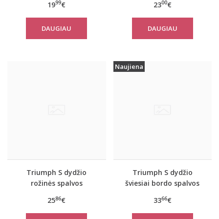
99
00
19
€
23
€
spalvos marškinėliai Be
marškinėliai women
Pure Shirt 02
move FLOW LIGHT Tank
DAUGIAU
DAUGIAU
Top
Naujiena
Triumph S dydžio
Triumph S dydžio
rožinės spalvos
šviesiai bordo spalvos
sportiniai apatiniai
sportiniai apatiniai
86
66
25
€
33
€
marškinėliai women
marškinėliai women
move FLEX Tank
move FLOW Tank Top