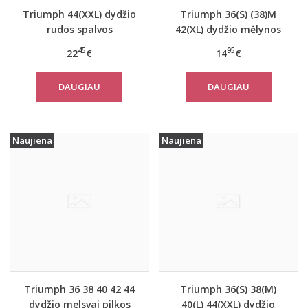
Triumph 44(XXL) dydžio
Triumph 36(S) (38)M
rudos spalvos
42(XL) dydžio mėlynos
miego/namų palaidinė
spalvos moteriška
45
95
22
€
14
€
Climate Control LSL Top
medvilninė miego
Turtle Neck
palaidinė Mix Match
DAUGIAU
DAUGIAU
TOP SSL 01 X
Naujiena
Naujiena
Triumph 36 38 40 42 44
Triumph 36(S) 38(M)
dydžio melsvai pilkos
40(L) 44(XXL) dydžio