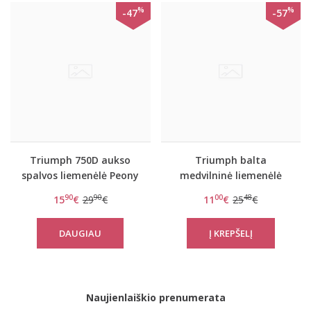
%
%
-47
-57
Triumph 750D aukso
Triumph balta
spalvos liemenėlė Peony
medvilninė liemenėlė
Florale WP
Elleen N
90
90
00
48
15
€
29
€
11
€
25
€
DAUGIAU
Naujienlaiškio prenumerata