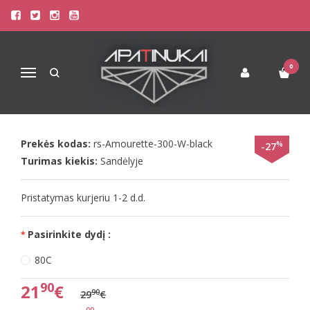
Pagrindinis
Liemenėlės
Stringai moterims
Triumph Liemenėlės
Triumph 80C juoda soft liemenėlė Amourette 300 W
0
Navigacija
TRIUMPH 80C JUODA SOFT
LIEMENĖLĖ AMOURETTE 300 W
Prekės kodas:
rs-Amourette-300-W-black
%
-27
Turimas kiekis:
Sandėlyje
Pristatymas kurjeriu 1-2 d.d.
Pasirinkite dydį :
80C
90
21
€
90
29
€