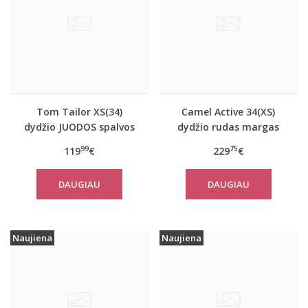
Tom Tailor XS(34)
Camel Active 34(XS)
dydžio JUODOS spalvos
dydžio rudas margas
moteriškas rudeninis
moteriškas rudeninis
99
75
119
€
229
€
paltas Tom Tailor
paltas 310050 6F32
29999
DAUGIAU
DAUGIAU
Naujiena
Naujiena