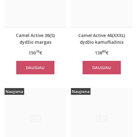
Camel Active 36(S)
Camel Active 46(XXXL)
dydžio margas
dydžio kamufliažinis
moteriškas rudeninis
moteriškas paltas
76
80
150
€
138
€
paltas 310320 2501
310780
DAUGIAU
DAUGIAU
Naujiena
Naujiena