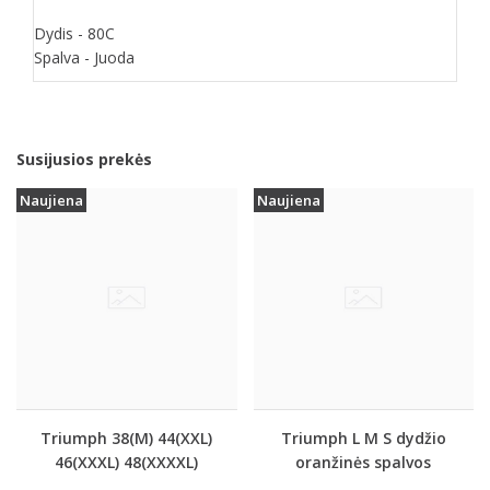
Dydis - 80C
Spalva - Juoda
Susijusios prekės
Naujiena
Naujiena
Triumph 38(M) 44(XXL)
Triumph L M S dydžio
46(XXXL) 48(XXXXL)
oranžinės spalvos
dydžio oranžinės
sportiniai apatiniai