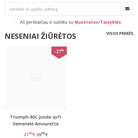
Aš perskaičiau ir sutinku su
Nuostatos/Taisyklės
VISOS PREKĖS
NESENIAI ŽIŪRĖTOS
%
-27
Triumph 80C juoda soft
liemenėlė Amourette
300 W
90
90
21
€
29
€