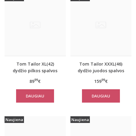
Tom Tailor XL(42)
Tom Tailor XXXL(46)
dydžio pilkos spalvos
dydžio juodos spalvos
moteriškas rudeninis
šilta moteriška striukė
99
99
89
€
159
€
paltas Tom Tailor
žiemai Tom Tailor
10367
14482
DAUGIAU
DAUGIAU
Naujiena
Naujiena