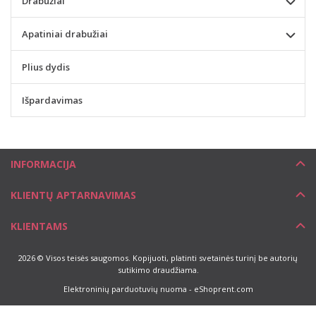
Drabužiai
Apatiniai drabužiai
Plius dydis
Išpardavimas
INFORMACIJA
KLIENTŲ APTARNAVIMAS
KLIENTAMS
2026 © Visos teisės saugomos. Kopijuoti, platinti svetainės turinį be autorių
sutikimo draudžiama.
Elektroninių parduotuvių nuoma
-
eShoprent.com