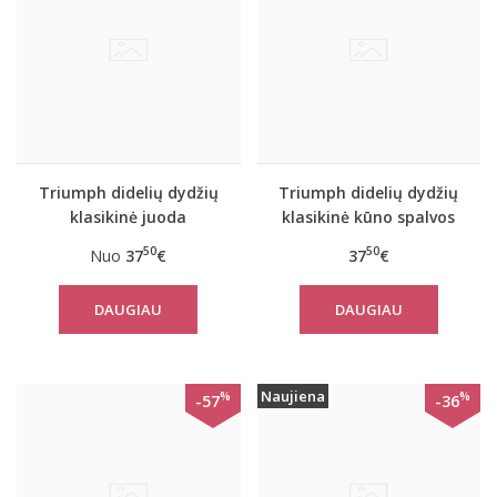
Triumph didelių dydžių
Triumph didelių dydžių
klasikinė juoda
klasikinė kūno spalvos
liemenėlė Doreen
liemenėlė Doreen
50
50
Nuo
37
€
37
€
DAUGIAU
DAUGIAU
Naujiena
%
%
-57
-36