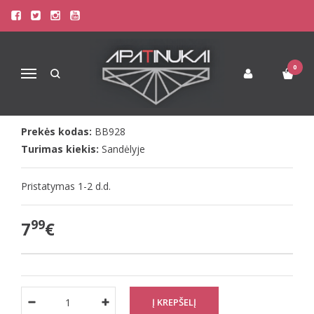
Pagrindinis
Liemenėlės
Silikoninės Liemenėlės
Bye Bra perregimos liemenėlės petnešėlės 10mm
BYE BRA PERREGIMOS LIEMENĖLĖS
0
Navigacija
PETNEŠĖLĖS 10MM
Prekės kodas:
BB928
Turimas kiekis:
Sandėlyje
Pristatymas 1-2 d.d.
99
7
€