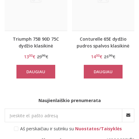
Triumph 75B 90D 75C
Conturelle 65E dydžio
dydžio klasikinė
pudros spalvos klasikinė
violetinė liemenėlė
liemenėlė 0805819
00
99
00
99
13
€
29
€
14
€
21
€
Doreen
Felina
DAUGIAU
DAUGIAU
Naujienlaiškio prenumerata
Aš perskaičiau ir sutinku su
Nuostatos/Taisyklės