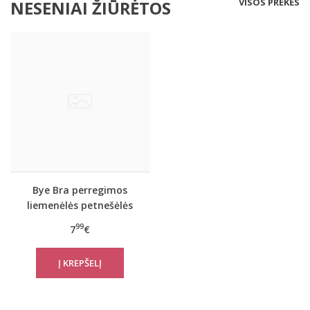
VISOS PREKĖS
NESENIAI ŽIŪRĖTOS
Bye Bra perregimos
liemenėlės petnešėlės
10mm
99
7
€