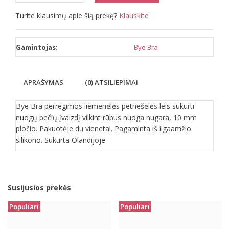
Turite klausimų apie šią prekę?
Klauskite
Gamintojas:
Bye Bra
APRAŠYMAS
(0) ATSILIEPIMAI
Bye Bra perregimos liemenėlės petnešėlės leis sukurti
nuogų pečių įvaizdį vilkint rūbus nuoga nugara, 10 mm
pločio. Pakuotėje du vienetai. Pagaminta iš ilgaamžio
silikono. Sukurta Olandijoje.
Susijusios prekės
Populiari
Populiari