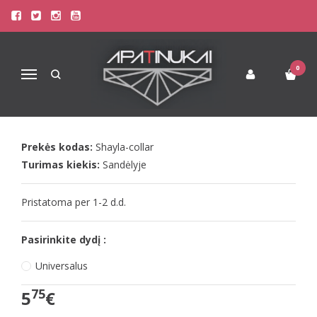
Pagrindinis
Apatinis Trikotažas Moterims
Seksualūs Moteriški Apatiniai
Beldona juodas chokeris kaklo papuošalas Shayla
0
Navigacija
BELDONA JUODAS CHOKERIS
KAKLO PAPUOŠALAS SHAYLA
Prekės kodas:
Shayla-collar
Turimas kiekis:
Sandėlyje
Pristatoma per 1-2 d.d.
Pasirinkite dydį :
Universalus
75
5
€