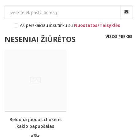
Aš perskaičiau ir sutinku su
Nuostatos/Taisyklės
VISOS PREKĖS
NESENIAI ŽIŪRĖTOS
Beldona juodas chokeris
kaklo papuošalas
Shayla
75
5
€