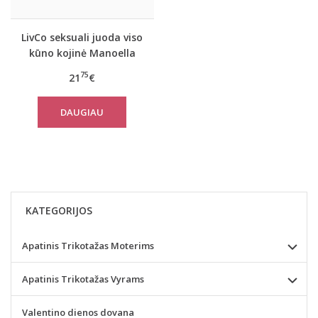
LivCo seksuali juoda viso
kūno kojinė Manoella
75
21
€
DAUGIAU
KATEGORIJOS
Apatinis Trikotažas Moterims
Apatinis Trikotažas Vyrams
Valentino dienos dovana