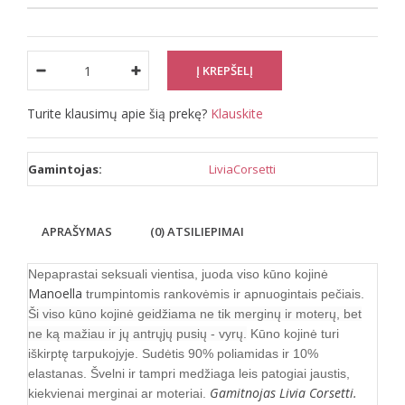
Turite klausimų apie šią prekę?
Klauskite
Gamintojas:
LiviaCorsetti
APRAŠYMAS
(0) ATSILIEPIMAI
Nepaprastai seksuali vientisa, juoda viso kūno kojinė
Manoella
trumpintomis rankovėmis ir apnuogintais pečiais.
Ši viso kūno kojinė geidžiama ne tik merginų ir moterų, bet
ne ką mažiau ir jų antrųjų pusių - vyrų.
Kūno kojinė turi
iškirptę tarpukojyje. Sudėtis 90% poliamidas ir 10%
elastanas. Švelni ir tampri medžiaga leis patogiai jaustis,
Gamitnojas Livia Corsetti.
kiekvienai merginai ar moteriai.