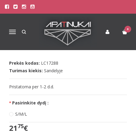
Pagrindinis
Apatinis Trikotažas Moterims
Seksualūs Moteriški Apatiniai
LivCo seksuali juoda viso kūno kojinė Manoella
0
Navigacija
LIVCO SEKSUALI JUODA VISO KŪNO
KOJINĖ MANOELLA
Prekės kodas:
LC17288
Turimas kiekis:
Sandėlyje
Pristatoma per 1-2 d.d.
Pasirinkite dydį :
S/M/L
75
21
€