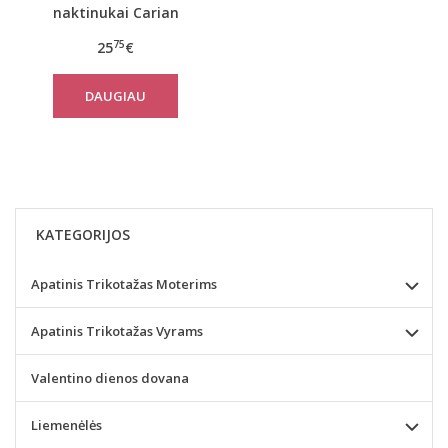
naktinukai Carian
75
25
€
DAUGIAU
KATEGORIJOS
Apatinis Trikotažas Moterims
Apatinis Trikotažas Vyrams
Valentino dienos dovana
Liemenėlės