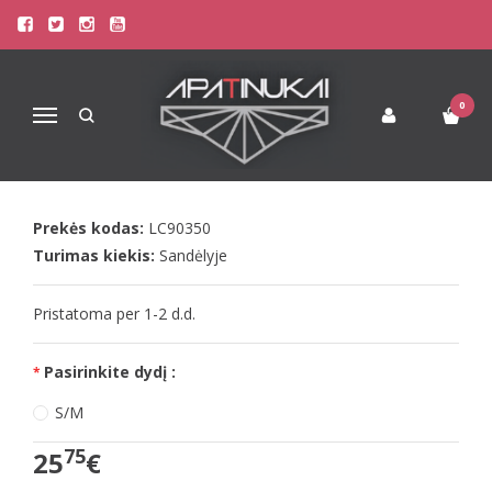
Pagrindinis
Apatinis Trikotažas Moterims
Seksualūs Moteriški Apatiniai
LivCo seksualūs juodi naktinukai Carian
0
Navigacija
LIVCO SEKSUALŪS JUODI
NAKTINUKAI CARIAN
Prekės kodas:
LC90350
Turimas kiekis:
Sandėlyje
Pristatoma per 1-2 d.d.
Pasirinkite dydį :
S/M
75
25
€