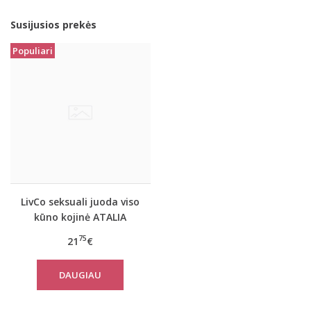
Susijusios prekės
Populiari
LivCo seksuali juoda viso
kūno kojinė ATALIA
75
21
€
DAUGIAU