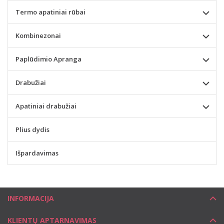
Termo apatiniai rūbai
Kombinezonai
Paplūdimio Apranga
Drabužiai
Apatiniai drabužiai
Plius dydis
Išpardavimas
INFORMACIJA
KLIENTŲ APTARNAVIMAS