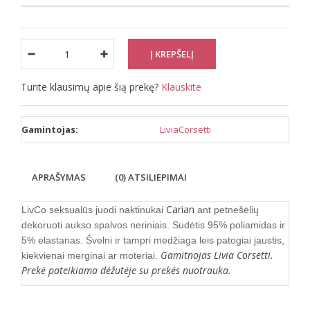
Turite klausimų apie šią prekę?
Klauskite
Gamintojas:
LiviaCorsetti
APRAŠYMAS
(0) ATSILIEPIMAI
Carian
LivCo seksualūs juodi naktinukai
ant petnešėlių
dekoruoti aukso spalvos neriniais. Sudėtis 95% poliamidas ir
5% elastanas. Švelni ir tampri medžiaga leis patogiai jaustis,
Gamitnojas Livia Corsetti.
kiekvienai merginai ar moteriai.
Prekė pateikiama dėžutėje su prekės nuotrauka.