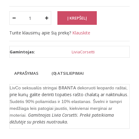
Turite klausimų apie šią prekę?
Klauskite
Gamintojas:
LiviaCorsetti
APRAŠYMAS
(0) ATSILIEPIMAI
BRANTA
LivCo seksualūs stringai
dekoruoti leopardo raštai,
prie kurių galite derinti topaties rašto chalatą ar naktinukus
.
Sudėtis 90% poliamidas ir 10% elastanas. Švelni ir tampri
medžiaga leis patogiai jaustis, kiekvienai merginai ar
Gamitnojas Livia Corsetti. Prekė pateikiama
moteriai.
dėžutėje su prekės nuotrauka.