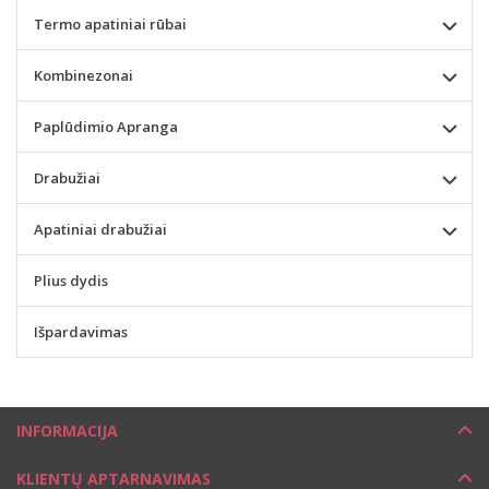
Termo apatiniai rūbai
Kombinezonai
Paplūdimio Apranga
Drabužiai
Apatiniai drabužiai
Plius dydis
Išpardavimas
INFORMACIJA
KLIENTŲ APTARNAVIMAS