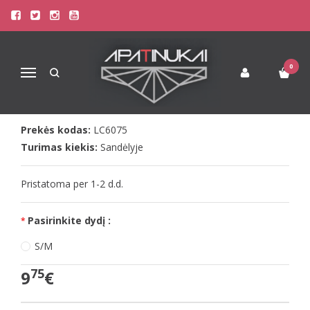
Pagrindinis
Apatinis Trikotažas Moterims
Stringai Moterims
LivCo seksualūs stringai BRANTA
LIVCO SEKSUALŪS STRINGAI
0
Navigacija
BRANTA
Prekės kodas:
LC6075
Turimas kiekis:
Sandėlyje
Pristatoma per 1-2 d.d.
Pasirinkite dydį :
S/M
75
9
€