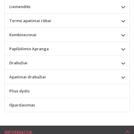
Liemenėlės
Termo apatiniai rūbai
Kombinezonai
Paplūdimio Apranga
Drabužiai
Apatiniai drabužiai
Plius dydis
Išpardavimas
INFORMACIJA