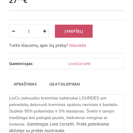
27
€
Turite klausimų apie šią prekę?
Klauskite
Gamintojas:
LiviaCorsetti
APRAŠYMAS
(0) ATSILIEPIMAI
LivCo seksualūs kreminiai naktinukai LOURDES ant
petnešėlių dekoruoti kreminės spalvos neriniais ir banteliu.
Sudėtis 95% poliamidas ir 5% elastanas. Švelni ir tampri
medžiaga leis patogiai jaustis, kiekvienai merginai ar
Gamitnojas Livia Corsetti. Prekė pateikiama
moteriai.
dėžutėje su prekės nuotrauka.