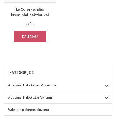
LivCo seksualūs
kreminiai naktinukai
LOURDES
75
27
€
DAUGIAU
KATEGORIJOS
Apatinis Trikotažas Moterims
Apatinis Trikotažas Vyrams
Valentino dienos dovana