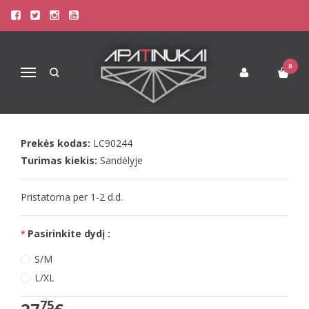
Pagrindinis
Apatinis Trikotažas Moterims
Seksualūs Moteriški Apatiniai
LivCo seksualūs kreminiai naktinukai LOURDES
0
Navigacija
LIVCO SEKSUALŪS KREMINIAI
NAKTINUKAI LOURDES
Prekės kodas:
LC90244
Turimas kiekis:
Sandėlyje
Pristatoma per 1-2 d.d.
Pasirinkite dydį :
S/M
L/XL
75