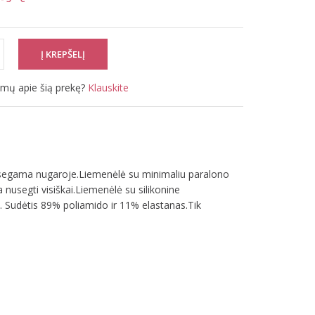
simų apie šią prekę?
Klauskite
segama nugaroje.Liemenėlė su minimaliu paralono
a nusegti visiškai.Liemenėlė su silikonine
i. Sudėtis 89% poliamido ir 11% elastanas.Tik