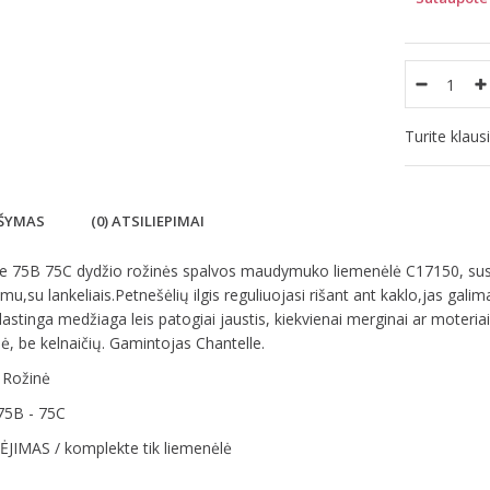
Turite klau
ŠYMAS
(0) ATSILIEPIMAI
le 75B 75C dydžio rožinės spalvos maudymuko liemenėlė C17150, su
imu,su lankeliais.Petnešėlių ilgis reguliuojasi rišant ant kaklo,jas galim
lastinga medžiaga leis patogiai jaustis, kiekvienai merginai ar moteria
ė, be kelnaičių. Gamintojas Chantelle.
 Rožinė
75B - 75C
JIMAS / komplekte tik liemenėlė