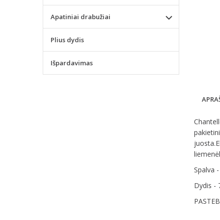
Apatiniai drabužiai
Plius dydis
Išpardavimas
APRA
Chantel
pakietin
juosta.E
liemenėl
Spalva -
Dydis - 
PASTEBĖ