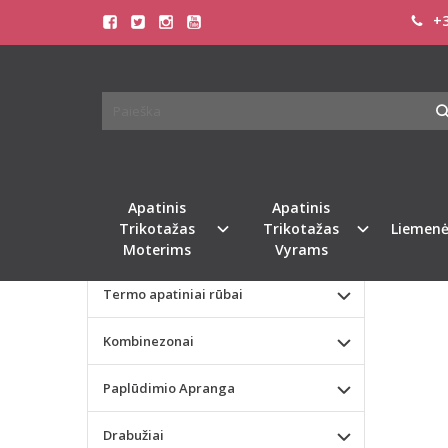
+3
Pagrindinis
KATEGORIJOS
Chantelle 
Apatinis Trikotažas Moterims
CHAN
C171
Apatinis Trikotažas Vyrams
Valentino dienos dovana
Naujie
Apatinis
Apatinis
Trikotažas
Trikotažas
Liemenė
Liemenėlės
Moterims
Vyrams
Termo apatiniai rūbai
Kombinezonai
Paplūdimio Apranga
Drabužiai