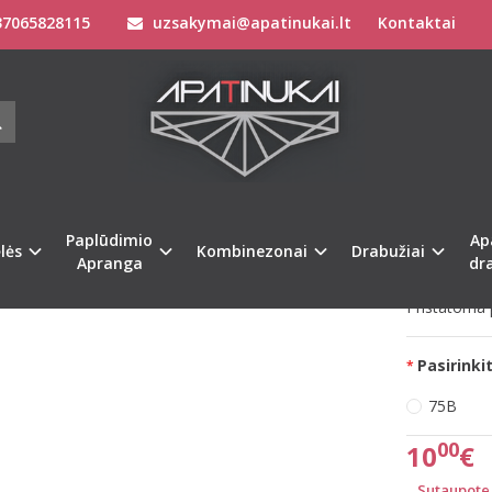
7065828115
uzsakymai@apatinukai.lt
Kontaktai
Paplūdimio Apranga
Maudymosi Kostiumėliai / Maudymukai
75B 75C dydžio rožinės spalvos maudymuko liemenėlė C17150
TELLE 75B 75C DYDŽIO ROŽINĖS SPA
50
Prekės kod
na
%
-33
Paplūdimio
Ap
Turimas ki
lės
Kombinezonai
Drabužiai
Apranga
dr
Pristatoma p
Pasirinkit
75B
00
10
€
Sutaupote 