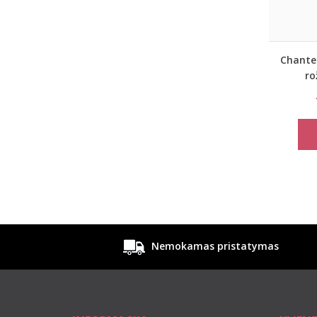
Chantel
ro
maudy
Nemokamas pristatymas