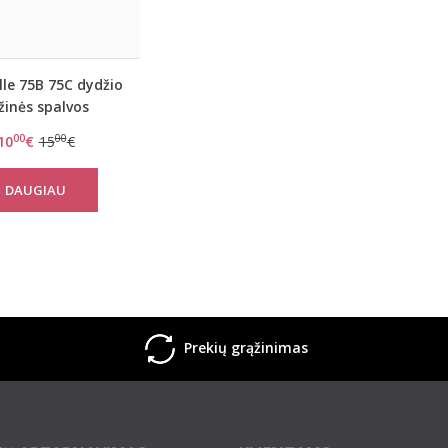
le 75B 75C dydžio
žinės spalvos
muko liemenėlė
00
00
10
€
15
€
C17150
DAUGIAU
Prekių grąžinimas