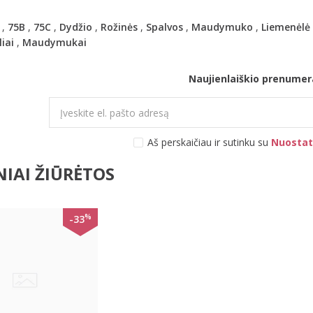
,
75B
,
75C
,
Dydžio
,
Rožinės
,
Spalvos
,
Maudymuko
,
Liemenėlė
iai
,
Maudymukai
Naujienlaiškio prenumer
Aš perskaičiau ir sutinku su
Nuostat
IAI ŽIŪRĖTOS
%
-33