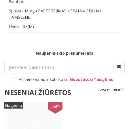
Boohoo.
Spalva - Marga PASTEBĖJIMAS / SPALVA REALIAI
TAMSESNĖ
Dydis - 38(M)
Naujienlaiškio prenumerata
Aš perskaičiau ir sutinku su
Nuostatos/Taisyklės
VISOS PREKĖS
NESENIAI ŽIŪRĖTOS
Naujiena
%
-46