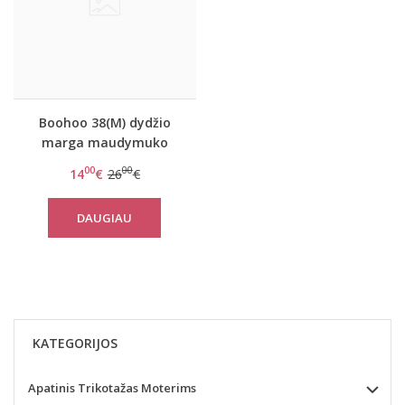
Boohoo 38(M) dydžio
marga maudymuko
liemenėlė Boohoo
00
00
14
€
26
€
Leopard
DAUGIAU
KATEGORIJOS
Apatinis Trikotažas Moterims