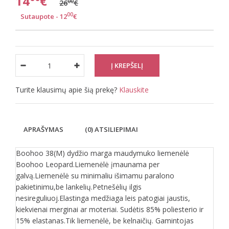
14
€
00
26
€
00
Sutaupote - 12
€
Turite klausimų apie šią prekę?
Klauskite
APRAŠYMAS
(0) ATSILIEPIMAI
Boohoo 38(M) dydžio marga maudymuko liemenėlė
Boohoo Leopard.Liemenėlė įmaunama per
galvą.Liemenėlė su minimaliu išimamu paralono
pakietinimu,be lankelių.Petnešėlių ilgis
nesireguliuoj.Elastinga medžiaga leis patogiai jaustis,
kiekvienai merginai ar moteriai. Sudėtis 85% poliesterio ir
15% elastanas.Tik liemenėlė, be kelnaičių. Gamintojas