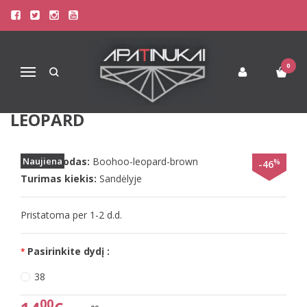
Pagrindinis
Paplūdimio Apranga
Maudymosi Kostiumėliai / Maudymukai
Boohoo 38(M) dydžio marga maudymuko liemenėlė Boohoo Leopard
0
Navigacija
BOOHOO 38(M) DYDŽIO MARGA
MAUDYMUKO LIEMENĖLĖ BOOHOO
LEOPARD
Prekės kodas:
Naujiena
Boohoo-leopard-brown
%
-46
Turimas kiekis:
Sandėlyje
Pristatoma per 1-2 d.d.
Pasirinkite dydį :
38
00