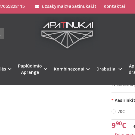
7065828115
uzsakymai@apatinukai.lt
Kontaktai
Paplūdimio Apranga
Maudymosi Kostiumėliai / Maudymukai
70C dydžio tamsiai pilkos spalvos maudymuko liemenėlė C22050-0GW
TELLE 70C DYDŽIO TAMSIAI PILKOS 
ENĖLĖ C22050-0GW
Prekės kod
na
%
-34
Paplūdimio
Ap
Turimas ki
lės
Kombinezonai
Drabužiai
Apranga
dr
Pristatoma p
Pasirinkit
70C
90
9
€
Sutaupote 