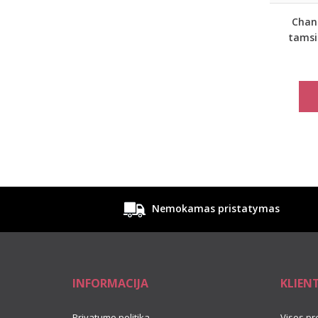
Chant
tamsi
maudy
Nemokamas pristatymas
INFORMACIJA
KLIEN
Privatumo politika
Visos pr