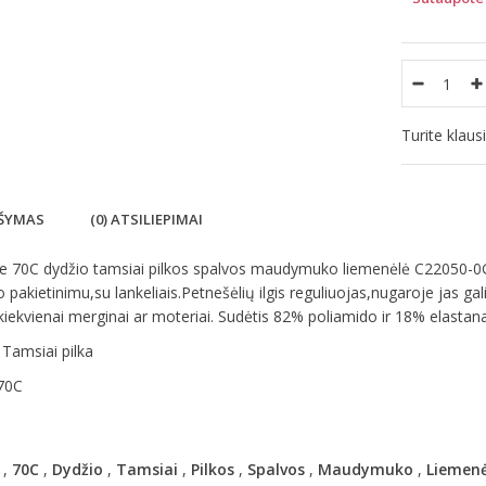
Turite klau
ŠYMAS
(0) ATSILIEPIMAI
le 70C dydžio tamsiai pilkos spalvos maudymuko liemenėlė C22050-
 pakietinimu,su lankeliais.Petnešėlių ilgis reguliuojas,nugaroje jas ga
 kiekvienai merginai ar moteriai. Sudėtis 82% poliamido ir 18% elastan
 Tamsiai pilka
 70C
,
70C
,
Dydžio
,
Tamsiai
,
Pilkos
,
Spalvos
,
Maudymuko
,
Liemenė