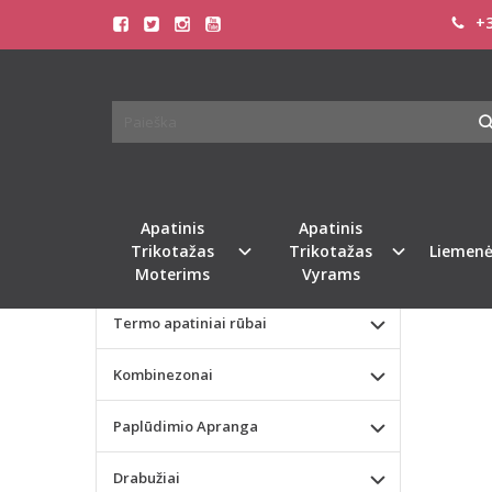
+3
Pagrindinis
KATEGORIJOS
Chantelle 
Apatinis Trikotažas Moterims
CHAN
LIEM
Apatinis Trikotažas Vyrams
Valentino dienos dovana
Naujie
Apatinis
Apatinis
Trikotažas
Trikotažas
Liemenė
Liemenėlės
Moterims
Vyrams
Termo apatiniai rūbai
Kombinezonai
Paplūdimio Apranga
Drabužiai