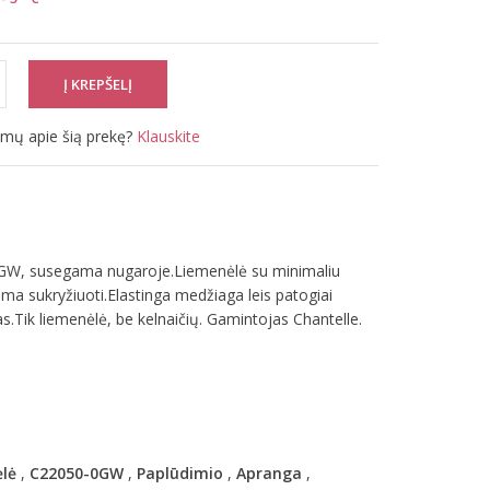
simų apie šią prekę?
Klauskite
0GW, susegama nugaroje.Liemenėlė su minimaliu
lima sukryžiuoti.Elastinga medžiaga leis patogiai
as.Tik liemenėlė, be kelnaičių. Gamintojas Chantelle.
lė
,
C22050-0GW
,
Paplūdimio
,
Apranga
,