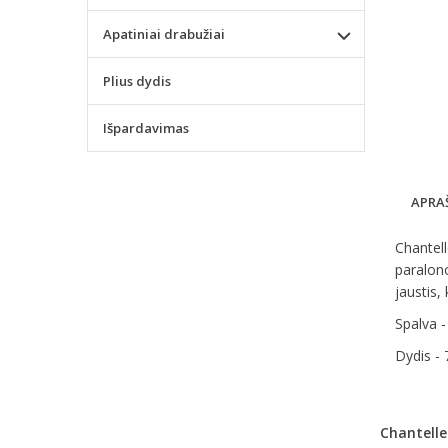
Apatiniai drabužiai
Plius dydis
Išpardavimas
APRA
Chantel
paralono
jaustis,
Spalva -
Dydis -
Chantelle