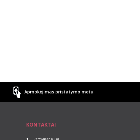
Apmokėjimas pristatymo metu
KONTAKTAI
+37065828115