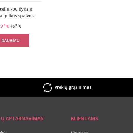
elle 70C dydžio
ai pilkos spalvos
muko liemenėlė
90
00
9
€
15
€
C22050-0GW
DAUGIAU
Prekių grąžinimas
TŲ APTARNAVIMAS
KLIENTAMS
ekės
Klientams