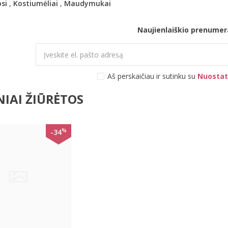
si
,
Kostiumėliai
,
Maudymukai
Naujienlaiškio prenumer
Aš perskaičiau ir sutinku su
Nuostat
IAI ŽIŪRĖTOS
%
-34