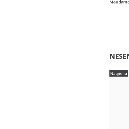
Maudymo
NESEN
Naujiena