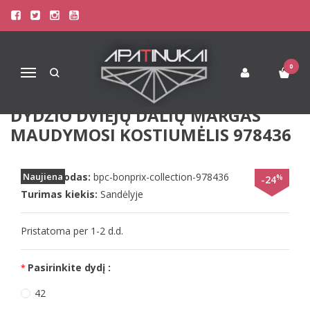
Pagrindinis
Paplūdimio Apranga
Maudymosi Kostiumėliai / Maudymukai
bpc bonprix collection 38 42 40 dydžio dviejų dalių margas
maudymosi kostiumėlis 978436
0
Navigacija
BPC BONPRIX COLLECTION 38 42 40
DYDŽIO DVIEJŲ DALIŲ MARGAS
MAUDYMOSI KOSTIUMĖLIS 978436
Prekės kodas:
Naujiena
bpc-bonprix-collection-978436
%
-24
Turimas kiekis:
Sandėlyje
Pristatoma per 1-2 d.d.
Pasirinkite dydį :
42