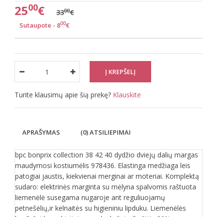
00
25
€
00
33
€
00
Sutaupote - 8
€
Turite klausimų apie šią prekę?
Klauskite
APRAŠYMAS
(0) ATSILIEPIMAI
bpc bonprix collection 38 42 40 dydžio dviejų dalių margas
maudymosi kostiumėlis 978436
Elastinga medžiaga leis
.
patogiai jaustis, kiekvienai merginai ar moteriai. Komplektą
sudaro: elektrinės marginta su mėlyna spalvomis raštuota
liemenėlė susegama nugaroje ant reguliuojamų
petnešėlių,ir kelnaitės su higieniniu lipduku. Liemenėlės