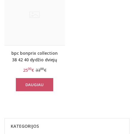
bpc bonprix collection
38 42 40 dydžio dviejų
dalių margas
00
00
25
€
33
€
maudymosi kostiumėlis
978436
DAUGIAU
KATEGORIJOS