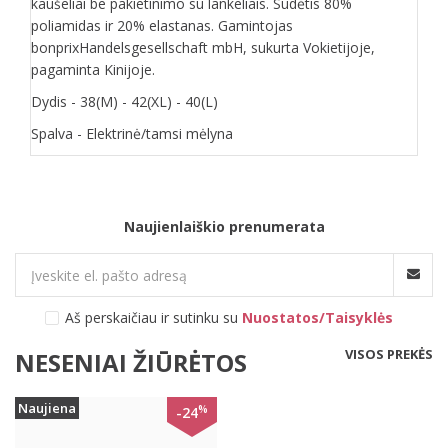
kaušeliai be pakietinimo su lankeliais. Sudėtis 80%
poliamidas ir 20% elastanas. Gamintojas
bonprixHandelsgesellschaft mbH, sukurta Vokietijoje,
pagaminta Kinijoje.
Dydis - 38(M) - 42(XL) - 40(L)
Spalva - Elektrinė/tamsi mėlyna
Naujienlaiškio prenumerata
Aš perskaičiau ir sutinku su
Nuostatos/Taisyklės
VISOS PREKĖS
NESENIAI ŽIŪRĖTOS
Naujiena
%
-24