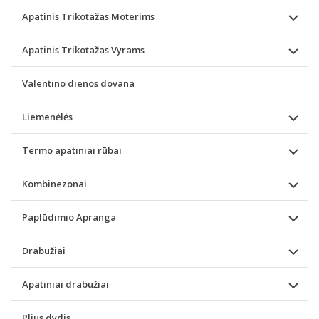
Apatinis Trikotažas Moterims
Apatinis Trikotažas Vyrams
Valentino dienos dovana
Liemenėlės
Termo apatiniai rūbai
Kombinezonai
Paplūdimio Apranga
Drabužiai
Apatiniai drabužiai
Plius dydis