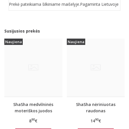
Prekė pateikiama šilkiniame maišelyje.Pagaminta Lietuvoje
Susijusios prekės
Naujiena
Naujiena
ShaSha medvilninės
ShaSha nėriniuotas
moteriškos juodos
raudonas
spalvos kelnaitės
reguliuojamas kojinių
90
90
8
€
14
€
SHARON
laikiklis / diržas