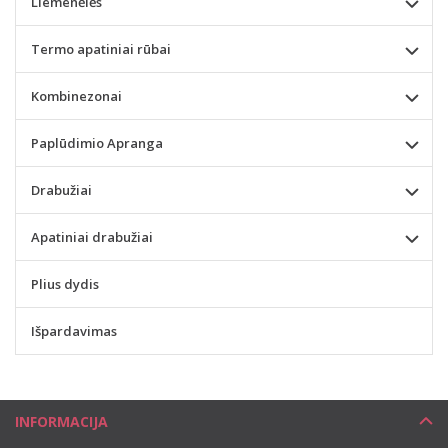
Liemenėlės
Termo apatiniai rūbai
Kombinezonai
Paplūdimio Apranga
Drabužiai
Apatiniai drabužiai
Plius dydis
Išpardavimas
INFORMACIJA