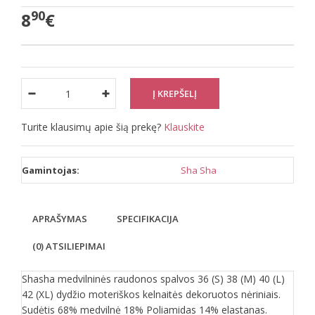
90
8
€
Turite klausimų apie šią prekę?
Klauskite
Gamintojas:
Sha Sha
APRAŠYMAS
SPECIFIKACIJA
(0) ATSILIEPIMAI
Shasha medvilninės raudonos spalvos 36 (S) 38 (M) 40 (L)
42 (XL) dydžio moteriškos kelnaitės dekoruotos nėriniais.
Sudėtis 68% medvilnė 18% Poliamidas 14% elastanas.