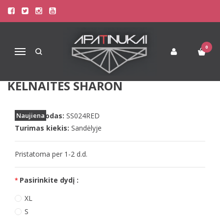
Pagrindinis
Apatinis Trikotažas Moterims
Kelnaitės Moterims
ShaSha medvilninės moteriškos raudonos spalvos kelnaitės
SHARON
0
Navigacija
SHASHA MEDVILNINĖS
MOTERIŠKOS RAUDONOS SPALVOS
KELNAITĖS SHARON
Prekės kodas:
Naujiena
SS024RED
Turimas kiekis:
Sandėlyje
Pristatoma per 1-2 d.d.
Pasirinkite dydį :
XL
S