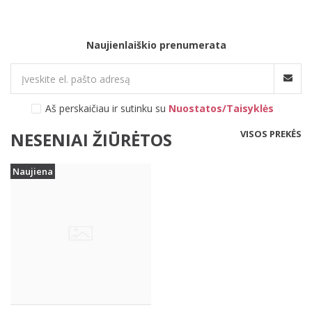
Naujienlaiškio prenumerata
Aš perskaičiau ir sutinku su
Nuostatos/Taisyklės
VISOS PREKĖS
NESENIAI ŽIŪRĖTOS
Naujiena