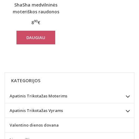
ShaSha medvilninės
moteriškos raudonos
spalvos kelnaitės
90
8
€
SHARON
DAUGIAU
KATEGORIJOS
Apatinis Trikotažas Moterims
Apatinis Trikotažas Vyrams
Valentino dienos dovana