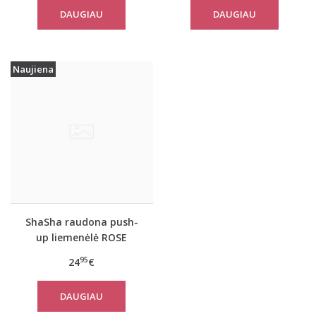
CAMELLIA
DAUGIAU
DAUGIAU
Naujiena
ShaSha raudona push-
up liemenėlė ROSE
dekoruota nėriniais
95
24
€
DAUGIAU