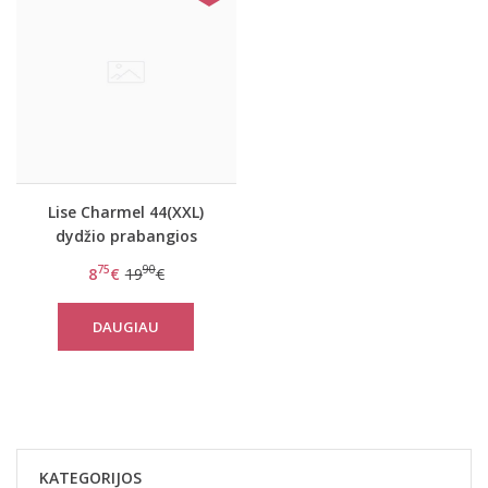
Lise Charmel 44(XXL)
dydžio prabangios
perregimos neriniuotos
75
90
8
€
19
€
kelnaitės Soleil Et
Embruns
DAUGIAU
KATEGORIJOS