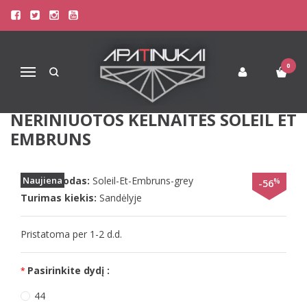
Pagrindinis
Apatinis Trikotažas Moterims
Kelnaitės Moterims
Lise Charmel 44(XXL) dydžio prabangios perregimos neriniuotos
kelnaitės Soleil Et Embruns
0
Navigacija
LISE CHARMEL 44(XXL) DYDŽIO
PRABANGIOS PERREGIMOS
NERINIUOTOS KELNAITĖS SOLEIL ET
EMBRUNS
Prekės kodas:
Naujiena
Soleil-Et-Embruns-grey
%
-56
Turimas kiekis:
Sandėlyje
Pristatoma per 1-2 d.d.
Pasirinkite dydį :
44