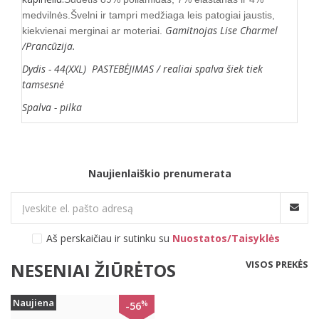
medvilnės.Švelni ir tampri medžiaga leis patogiai jaustis,
Gamitnojas Lise Charmel
kiekvienai merginai ar moteriai.
/Prancūzija.
Dydis - 44(XXL) PASTEBĖJIMAS / realiai spalva šiek tiek
tamsesnė
Spalva - pilka
Naujienlaiškio prenumerata
Aš perskaičiau ir sutinku su
Nuostatos/Taisyklės
VISOS PREKĖS
NESENIAI ŽIŪRĖTOS
Naujiena
%
-56