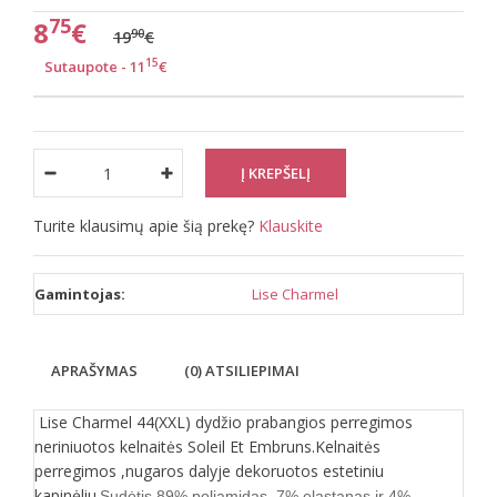
75
8
€
90
19
€
15
Sutaupote - 11
€
Turite klausimų apie šią prekę?
Klauskite
Gamintojas:
Lise Charmel
APRAŠYMAS
(0) ATSILIEPIMAI
Lise Charmel 44(XXL) dydžio prabangios perregimos
neriniuotos kelnaitės Soleil Et Embruns.Kelnaitės
perregimos ,nugaros dalyje dekoruotos estetiniu
kapinėliu.
Sudėtis 89% poliamidas, 7% elastanas ir 4%