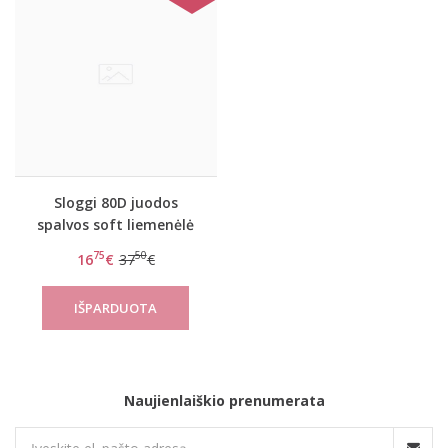
Sloggi 80D juodos
spalvos soft liemenėlė
Feel sensational W
75
50
16
€
37
€
Naujienlaiškio prenumerata