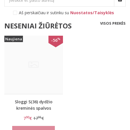
Aš perskaičiau ir sutinku su
Nuostatos/Taisyklės
VISOS PREKĖS
NESENIAI ŽIŪRĖTOS
Naujiena
%
-56
Sloggi S(36) dydžio
kreminės spalvos
minkštos gifiūrinės
90
95
7
€
17
€
kelnaitės Zero Lace
Hipster