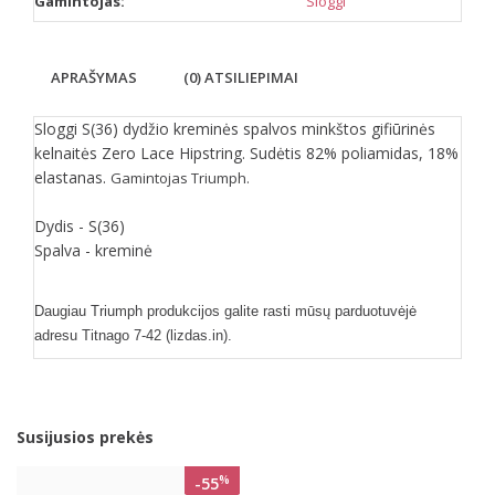
Gamintojas:
Sloggi
APRAŠYMAS
(0) ATSILIEPIMAI
Sloggi S(36) dydžio kreminės spalvos minkštos gifiūrinės
kelnaitės Zero Lace Hipstring. Sudėtis 82% poliamidas, 18%
elastanas.
Gamintojas
Triumph.
Dydis - S(36)
Spalva - kreminė
Daugiau Triumph produkcijos galite rasti mūsų parduotuvėjė
adresu Titnago 7-42 (lizdas.in).
Susijusios prekės
%
-55