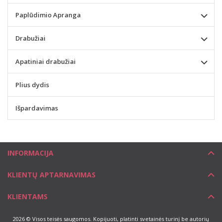
Paplūdimio Apranga
Drabužiai
Apatiniai drabužiai
Plius dydis
Išpardavimas
INFORMACIJA
KLIENTŲ APTARNAVIMAS
KLIENTAMS
2026 © Visos teisės saugomos. Kopijuoti, platinti svetainės turinį be autorių