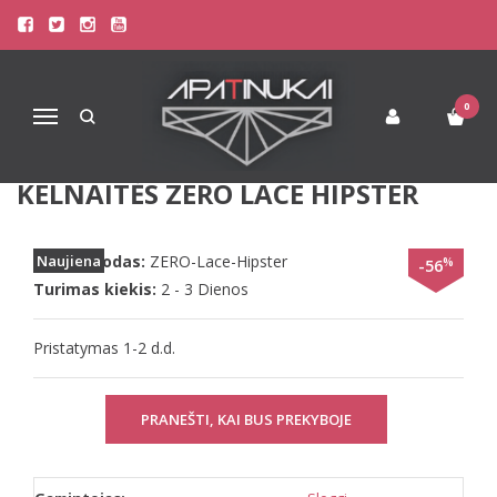
Pagrindinis
Apatinis Trikotažas Moterims
Kelnaitės Moterims
Sloggi S(36) dydžio kreminės spalvos minkštos gifiūrinės kelnaitės
Zero Lace Hipster
0
Navigacija
SLOGGI S(36) DYDŽIO KREMINĖS
SPALVOS MINKŠTOS GIFIŪRINĖS
KELNAITĖS ZERO LACE HIPSTER
Prekės kodas:
Naujiena
ZERO-Lace-Hipster
%
-56
Turimas kiekis:
2 - 3 Dienos
Pristatymas 1-2 d.d.
PRANEŠTI, KAI BUS PREKYBOJE