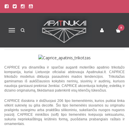
CAPRICE SUBTILUS, STILINGAS IR
ELEGANTIŠKAS APATINIS
TRIKOTAŽAS MOTERIM IR
0
MERGINOM
Navigacija
Publikuota 2013-08-29
Skaitė 6572
CAPRICE yra dinamiška ir sparčiai auganti moteriško apatinio trikotažo
kompanija, kuriai Lietuvoje oficialiai atstovauja Apatinukai.lt. CAPRICE
trikotažo modelius diktuoja pasaulinės mados tendencijos. Trikotažas
gaminamas iš aukščiausios kokybės nerinių, siuvinių ir audinių, kuriuos
naudoja garsiausi prekiniai ženklai. CAPRICE akcentuoja kokybę, estetiką ir
dizaino originalumą, tikėdamasi patenkinti visų klienčių lūkesčius.
CAPRICE išsiskiria ir didžiuojasi 206 tipo liemenėlėmis, kurios puikiai tinka
vilkint suknelę su gilia decolte. Šio tipo liemenėlės siuvamos su originaliu
prailgintu susegimu arba praktišku silikoniniu, sukeliančiu nuogos nugaros
įvaizdį. CAPRICE minkštos (soft) tipo liemenėlės kvėpuoja seksualumu,
sukuria nepriekaištingą krūtinės formą, puošdama prabangiais raštais ir
ornamentais.