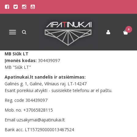
SUSISIEKITE SU MUMIS
Pagrindinis
Susisiekite su mumis
0
Navigacija
Kontaktai
MB Siūk LT
Įmonės kodas:
304439097
MB "Siūk LT"
Apatinukai.lt sandelis ir atsiėmimas:
Galinės g. 1, Galinė, Vilniaus raj. LT-14247
Esant poreikiui atvykti - susisiekite telefonu ar el paštu.
Reg. code 304439097
Mob. no. +37065828115
Email uzsakymai@apatinukai.lt
Bank acc. LT157290000013467524