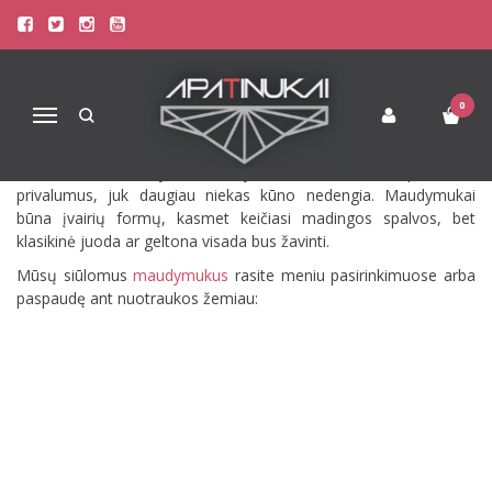
MAUDYMUKAI
Publikuota 2013-10-11
Skaitė 6339
0
Navigacija
Maudymukai. Nepakeičiamas vasaros atributas, kuris nevaržmai
leidžiasi mėgautis saule ir vandens telkiniais. Kiekvienai moteriai
svarbu, kad maudymukas išryškintu trūkumus ir padailintu
privalumus, juk daugiau niekas kūno nedengia. Maudymukai
būna įvairių formų, kasmet keičiasi madingos spalvos, bet
klasikinė juoda ar geltona visada bus žavinti.
Mūsų siūlomus
maudymukus
rasite meniu pasirinkimuose arba
paspaudę ant nuotraukos žemiau: