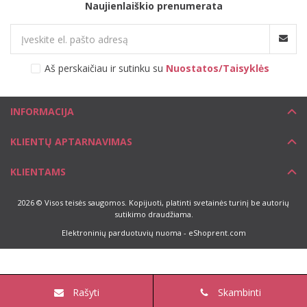
Naujienlaiškio prenumerata
Aš perskaičiau ir sutinku su
Nuostatos/Taisyklės
INFORMACIJA
KLIENTŲ APTARNAVIMAS
KLIENTAMS
2026 © Visos teisės saugomos. Kopijuoti, platinti svetainės turinį be autorių
sutikimo draudžiama.
Elektroninių parduotuvių nuoma
-
eShoprent.com
Rašyti
Skambinti