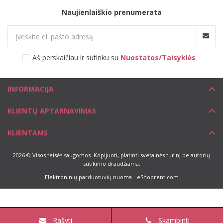
Naujienlaiškio prenumerata
Aš perskaičiau ir sutinku su
Nuostatos/Taisyklės
INFORMACIJA
KLIENTŲ APTARNAVIMAS
KLIENTAMS
2026 © Visos teisės saugomos. Kopijuoti, platinti svetainės turinį be autorių
sutikimo draudžiama.
Elektroninių parduotuvių nuoma
-
eShoprent.com
Rašyti
Skambinti