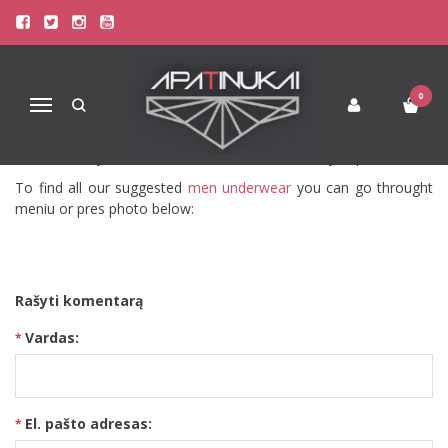
MEN UNDERWEAR
Publikuota 2013-10-11
Skaitė 4167
0
Navigacija
Men underwear - the second skin. Mostly men doesn't pay
attention to their underwear and only after they find best model
for them they understand that underwear is really important.
To find all our suggested
men underwear
you can go throught
meniu or pres photo below:
Rašyti komentarą
Vardas:
El. pašto adresas: